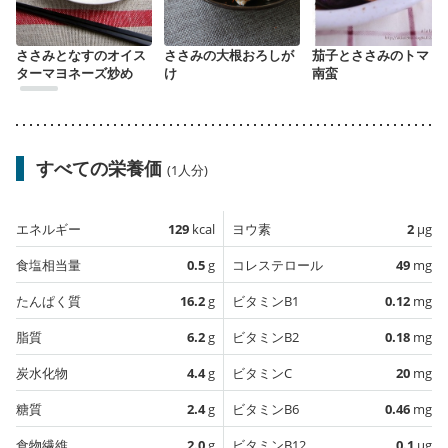
ささみとなすのオイス
ささみの大根おろしが
茄子とささみのトマト
ターマヨネーズ炒め
け
南蛮
すべての栄養価
(1人分)
エネルギー
129
kcal
ヨウ素
2
µg
食塩相当量
0.5
g
コレステロール
49
mg
たんぱく質
16.2
g
ビタミンB1
0.12
mg
脂質
6.2
g
ビタミンB2
0.18
mg
炭水化物
4.4
g
ビタミンC
20
mg
糖質
2.4
g
ビタミンB6
0.46
mg
食物繊維
2.0
g
ビタミンB12
0.1
µg