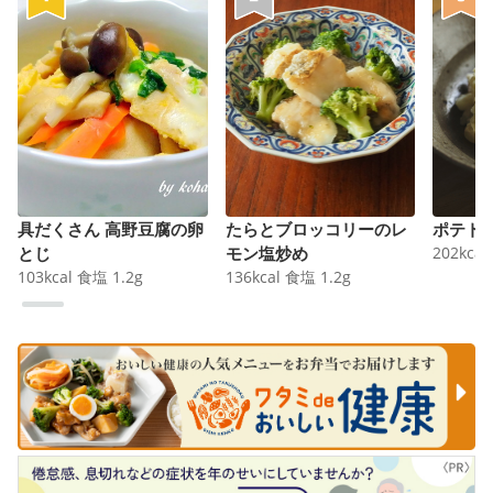
具だくさん 高野豆腐の卵
たらとブロッコリーのレ
ポテト
とじ
モン塩炒め
202
kcal
103
kcal
食塩
1.2
g
136
kcal
食塩
1.2
g