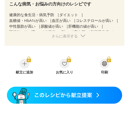
こんな病気・お悩みの方向けのレシピです
健康的な食生活・病気予防
ダイエット
血糖値・HbA1cが高い
血圧が高い
コレステロールが高い
中性脂肪が高い
尿酸値が高い
肝機能の値が高い
腎機能の値が高い
糖尿病（2型）
高血圧
脂質異常症
さらに表示する
高尿酸血症（痛風）
狭心症
心筋梗塞
心臓弁膜症
心不全
胆石症
非アルコール性脂肪肝
慢性便秘症
過敏性腸症候群（IBS）
睡眠時無呼吸症候群
糖尿病性腎症（第１期）
糖尿病性腎症（第２期）
糖尿病性腎症（第３期）
CKD（ステージ１）
CKD（ステージ２）
CKD（ステージ３a）
乳がん（抗がん剤治療中）
献立に追加
お気に入り
乳がん（ホルモン療法中）
印刷
乳がん（放射線治療中）
乳がん治療を終えた方・経過観察中の方など
味の感じ方が変わった
産後（ミルク）
骨折
骨粗しょう症
関節リウマチ
フレイル（年齢に合わせた体作り）
低栄養予防
貧血対策
ニキビ・肌荒れ
妊活中
更年期