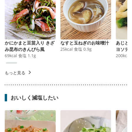
かにかまと豆苗入り きざ
なすと玉ねぎのお味噌汁
あじと
み昆布のきんぴら風
25
kcal
食塩
0.9
g
ヨソテ
69
kcal
食塩
1.1
g
200
kcal
もっと見る
おいしく減塩したい