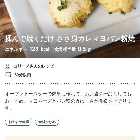
揉んで焼くだけ ささ身カレマヨパン粉焼
129
0.5
エネルギー
kcal
食塩相当量
g
コリーノさんのレシピ
30分以内
オーブントースターで簡単に作れて、お弁当の一品としても
おすすめ。マヨネーズとパン粉の香ばしさが食欲をそそりま
す。
おすすめ厳選
食材少なめ