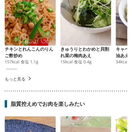
チキンとれんこんのりん
きゅうりとわかめと貝割
キャベ
ご酢炒め
れ菜の梅肉あえ
油あえ
157
kcal
食塩
1.1
g
15
kcal
食塩
0.4
g
34
kcal
もっと見る
脂質控えめでお肉を楽しみたい