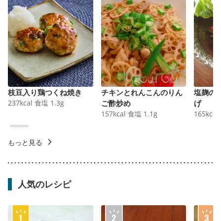
枝豆入り鶏つくね焼き
チキンとれんこんのりん
塩麹の
237
kcal
食塩
1.3
g
ご酢炒め
げ
157
kcal
食塩
1.1
g
165
kcal
もっと見る
人気のレシピ