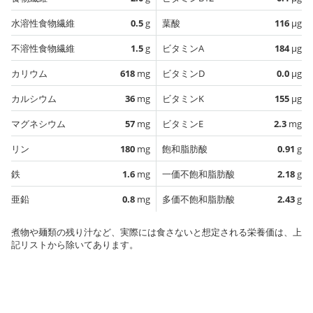
水溶性食物繊維
0.5
g
葉酸
116
µg
不溶性食物繊維
1.5
g
ビタミンA
184
µg
カリウム
618
mg
ビタミンD
0.0
µg
カルシウム
36
mg
ビタミンK
155
µg
マグネシウム
57
mg
ビタミンE
2.3
mg
リン
180
mg
飽和脂肪酸
0.91
g
鉄
1.6
mg
一価不飽和脂肪酸
2.18
g
亜鉛
0.8
mg
多価不飽和脂肪酸
2.43
g
煮物や麺類の残り汁など、実際には食さないと想定される栄養価は、上
記リストから除いてあります。