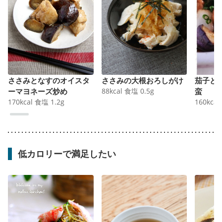
ささみとなすのオイスタ
ささみの大根おろしがけ
茄子と
ーマヨネーズ炒め
88
kcal
食塩
0.5
g
蛮
170
kcal
食塩
1.2
g
160
kcal
低カロリーで満足したい