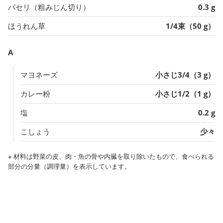
パセリ（粗みじん切り）
0.3 g
ほうれん草
1/4束（50 g）
A
マヨネーズ
小さじ3/4（3 g）
カレー粉
小さじ1/2（1 g）
塩
0.2 g
こしょう
少々
※ 材料は野菜の皮、肉・魚の骨や内臓を取り除いたもので、食べられる
部分の分量（調理量）を表示しています。