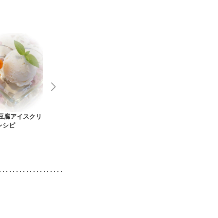
 豆腐アイスクリ
豆乳キウイ塩アイス
卵・牛乳なし とろと
寒天ココアプ
レシピ
ろ豆乳プリン