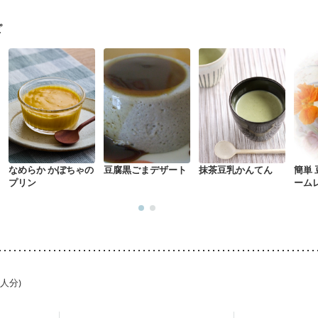
ピ
なめらか かぼちゃの
豆腐黒ごまデザート
抹茶豆乳かんてん
簡単
プリン
ーム
1人分)