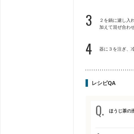
3
２を鍋に濾し入
加えて混ぜ合わ
4
器に３を注ぎ、
レシピQA
ほうじ茶の