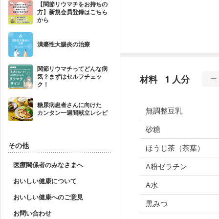
【関節リウマチをお持ちの
方】新規会員登録はこちら
から
潰瘍性大腸炎の治療
関節リウマチってどんな病
気？まずはセルフチェッ
材料
1 人分
ク！
糖尿病患者さんに向けた
無調整豆乳
カンタン一週間献立レシピ
砂糖
その他
ほうじ茶（茶葉）
医療関係者のみなさまへ
A粉ゼラチン
おいしい健康について
A水
おいしい健康へのご意見
黒みつ
お問い合わせ