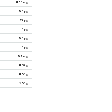
0.10
mg
0.0
µg
29
µg
0
µg
0.0
µg
4
µg
0.1
mg
0.39
g
酸
0.53
g
酸
1.55
g