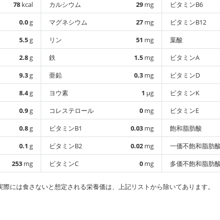
78
kcal
カルシウム
29
mg
ビタミンB6
0.0
g
マグネシウム
27
mg
ビタミンB12
5.5
g
リン
51
mg
葉酸
2.8
g
鉄
1.5
mg
ビタミンA
9.3
g
亜鉛
0.3
mg
ビタミンD
8.4
g
ヨウ素
1
µg
ビタミンK
0.9
g
コレステロール
0
mg
ビタミンE
0.8
g
ビタミンB1
0.03
mg
飽和脂肪酸
0.1
g
ビタミンB2
0.02
mg
一価不飽和脂肪
253
mg
ビタミンC
0
mg
多価不飽和脂肪
実際には食さないと想定される栄養価は、上記リストから除いてあります。