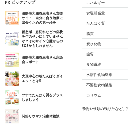
PR ピックアップ
エネルギー
食塩相当量
潰瘍性大腸炎患者さん支援
サイト 自分に合う治療に
出会うための第一歩を
たんぱく質
倦怠感、息切れなどの症状
脂質
を年のせいにしていません
か？そのサイン心臓からの
炭水化物
SOSかもしれません
糖質
潰瘍性大腸炎患者さん座談
会レポート
食物繊維
水溶性食物繊維
大豆中心の朝たんぱくダイ
エットとは!?
不溶性食物繊維
ツナでたんぱく質をプラス
カリウム
しましょう
煮物や麺類の残り汁など、
関節リウマチ治療体験談