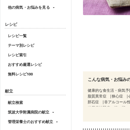
他の病気・お悩みを見る
レシピ
レシピ一覧
テーマ別レシピ
レシピ索引
おすすめ厳選レシピ
無料レシピ100
こんな病気・お悩み
健康的な食生活・病気予
献立
脂質異常症
狭心症
胆石症
非アルコール
献立検索
糖尿病性腎症（第３期）
筑波大学附属病院の献立
乳がん（ホルモン療法中
飲み込みにくい
食欲
管理栄養士のおすすめ献立