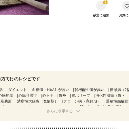
献立に追加
お気に
の方向けのレシピです
防
ダイエット
血糖値・HbA1cが高い
腎機能の値が高い
糖尿病（2
心筋梗塞
心臓弁膜症
心不全
胃炎
胃ポリープ
消化性潰瘍（胃・
性脂肪肝
潰瘍性大腸炎（寛解期）
クローン病（寛解期）
過敏性腸症候
CKD（ステージ１）
CKD（ステージ２）
乳がん（抗がん剤治療中）
さらに表示する
）
乳がん（放射線治療中）
乳がん治療を終えた方・経過観察中の方な
がない
関節リウマチ
乾癬
フレイル（年齢に合わせた体作り）
更年