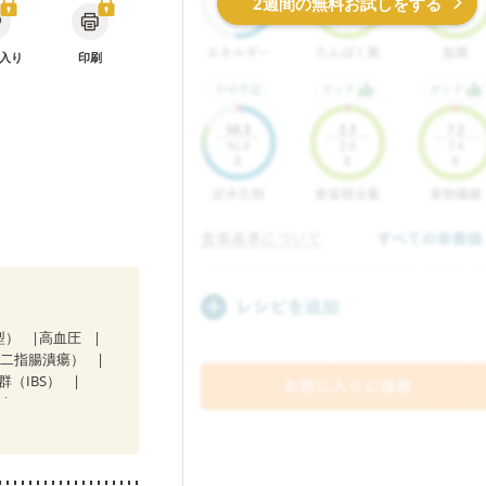
2週間の無料お試しをする
入り
印刷
型）
高血圧
十二指腸潰瘍）
群（IBS）
ど
期