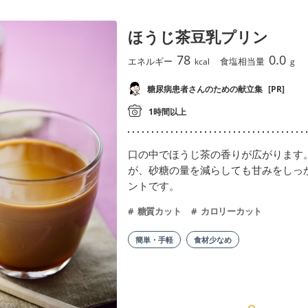
ほうじ茶豆乳プリン
78
0.0
エネルギー
食塩相当量
kcal
g
糖尿病患者さんのための献立集
[PR]
1時間以上
口の中でほうじ茶の香りが広がります
が、砂糖の量を減らしても甘みをしっ
ントです。
糖質カット
カロリーカット
簡単・手軽
食材少なめ