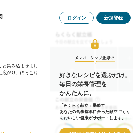
物
ログイン
新規登録
りと染み込ませまし
に広がり、ほっこり
好きなレシピを選ぶだけ。
毎日の栄養管理を
かんたんに。
「らくらく献立」機能で
あなたの食事基準に合った献立づくり
をおいしい健康がサポートします。