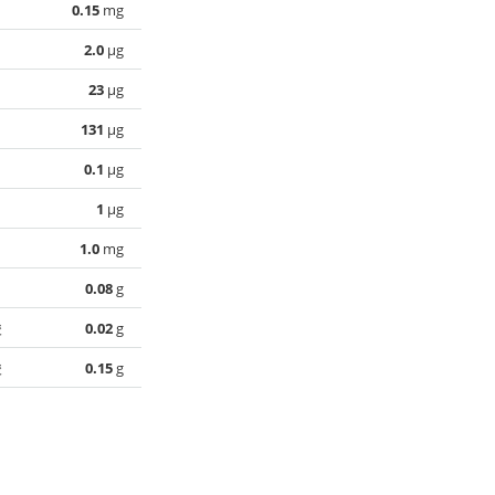
0.15
mg
2.0
µg
23
µg
131
µg
0.1
µg
1
µg
1.0
mg
0.08
g
酸
0.02
g
酸
0.15
g