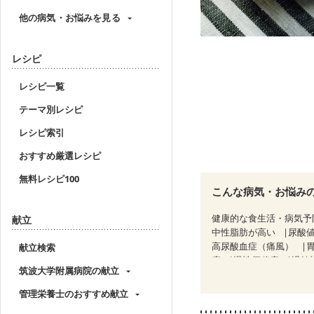
他の病気・お悩みを見る
レシピ
レシピ一覧
テーマ別レシピ
レシピ索引
おすすめ厳選レシピ
無料レシピ100
こんな病気・お悩み
健康的な食生活・病気予
献立
中性脂肪が高い
尿酸
高尿酸血症（痛風）
献立検索
痔
慢性便秘症
過敏
筑波大学附属病院の献立
糖尿病性腎症（第２期）
CKD（ステージ３a）
管理栄養士のおすすめ献立
乳がん（放射線治療中）