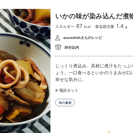
いかの味が染み込んだ煮
87
1.4
エネルギー
食塩相当量
kcal
g
azuredishさんのレシピ
30分以内
じっくり煮込み、具材に煮汁をたっぷ
ょう。一口食べるといかのうまみが口
幸せな気分に。
塩分カット
旬の食材