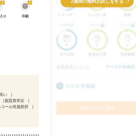
2週間の無料お試しをする
入り
印刷
が高い
脂質異常症
ルコール性脂肪肝
ン療法中）
)