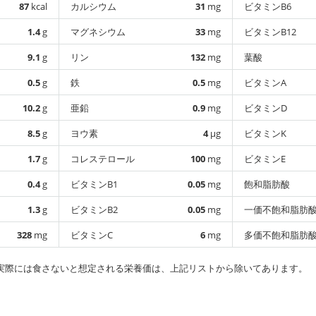
87
kcal
カルシウム
31
mg
ビタミンB6
1.4
g
マグネシウム
33
mg
ビタミンB12
9.1
g
リン
132
mg
葉酸
0.5
g
鉄
0.5
mg
ビタミンA
10.2
g
亜鉛
0.9
mg
ビタミンD
8.5
g
ヨウ素
4
µg
ビタミンK
1.7
g
コレステロール
100
mg
ビタミンE
0.4
g
ビタミンB1
0.05
mg
飽和脂肪酸
1.3
g
ビタミンB2
0.05
mg
一価不飽和脂肪
328
mg
ビタミンC
6
mg
多価不飽和脂肪
実際には食さないと想定される栄養価は、上記リストから除いてあります。