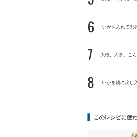
6
いかを入れて3
7
大根、人参、こん
8
いかを鍋に戻し
このレシピに使