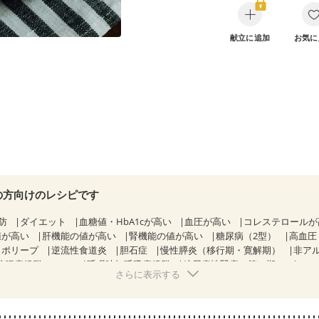
献立に追加
お気に
の方向けのレシピです
防
ダイエット
血糖値・HbA1cが高い
血圧が高い
コレステロール
値が高い
肝機能の値が高い
腎機能の値が高い
糖尿病（2型）
高血圧
胃ポリープ
逆流性食道炎
胆石症
慢性膵炎（移行期・寛解期）
非ア
性腸症候群（IBS）
睡眠時無呼吸症候群
糖尿病性腎症（第１期）
さらに表示する
糖尿病性腎症（第３期）
CKD（ステージ１）
CKD（ステージ２）
CKD（ステージ３b）
透析
乳がん（抗がん剤治療中）
乳がん（ホルモ
乳がん治療を終えた方・経過観察中の方など
食欲がない
妊娠中(初期