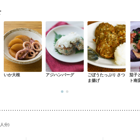
になる（初期）
妊婦健診・血圧が気になる（初期）
なる（初期）
妊娠高血圧(中期)
妊娠糖尿病(初期)
産後（母乳）
産
ピ
骨粗しょう症
関節リウマチ
乾癬
貧血対策
ニキビ・肌荒れ
妊
いか大根
アジハンバーグ
ごぼうたっぷり さつ
茄子
ま揚げ
ト南
1人分)