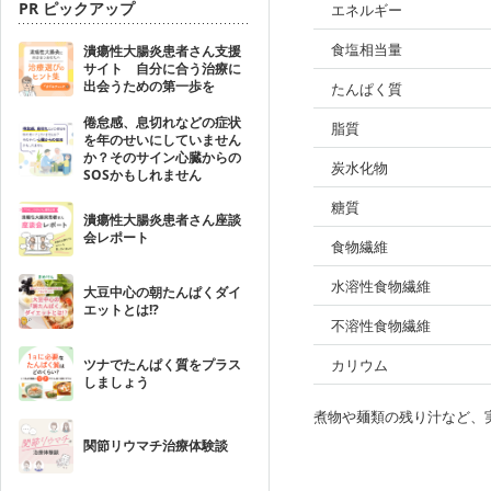
PR ピックアップ
エネルギー
食塩相当量
潰瘍性大腸炎患者さん支援
サイト 自分に合う治療に
出会うための第一歩を
たんぱく質
倦怠感、息切れなどの症状
脂質
を年のせいにしていません
か？そのサイン心臓からの
炭水化物
SOSかもしれません
糖質
潰瘍性大腸炎患者さん座談
会レポート
食物繊維
水溶性食物繊維
大豆中心の朝たんぱくダイ
エットとは!?
不溶性食物繊維
ツナでたんぱく質をプラス
カリウム
しましょう
煮物や麺類の残り汁など、
関節リウマチ治療体験談