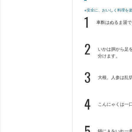
※安全に、おいしく料理を
1
車麩はぬるま湯で
2
いかは胴から足
分けます。
3
大根、人参は乱
4
こんにゃくは一口
5
鍋にＡをいれ一