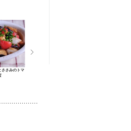
後（混合栄養）
活中
更年期
とささみのトマ
ジューシー 鶏肉の梅
枝豆入り鶏つくね焼
味付けゆで鶏
蛮
ポンおろしステーキ
き