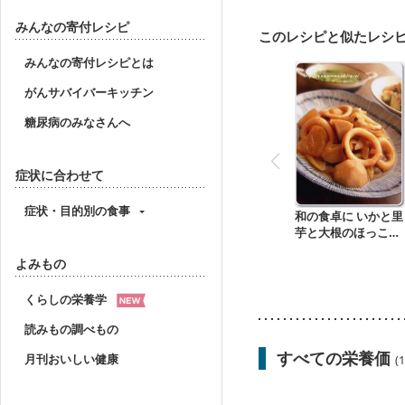
妊婦健診・体重増加が気
妊婦健診・血糖値が気に
みんなの寄付レシピ
このレシピと似たレシ
産後（ミルク）
骨折
みんなの寄付レシピとは
がんサバイバーキッチン
糖尿病のみなさんへ
症状に合わせて
症状・目的別の食事
和の食卓に いかと里
芋と大根のほっこり
煮
よみもの
くらしの栄養学
読みもの調べもの
すべての栄養価
月刊おいしい健康
(