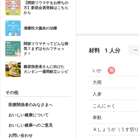
【関節リウマチをお持ちの
方】新規会員登録はこちら
から
潰瘍性大腸炎の治療
関節リウマチってどんな病
気？まずはセルフチェッ
材料
1 人分
ク！
糖尿病患者さんに向けた
いか
カンタン一週間献立レシピ
大根
その他
人参
医療関係者のみなさまへ
こんにゃく
おいしい健康について
車麩
おいしい健康へのご意見
Ａしょうが（うす切
お問い合わせ