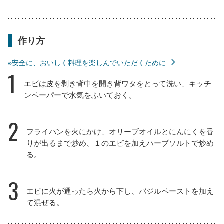
作り方
※安全に、おいしく料理を楽しんでいただくために
1
エビは皮を剥き背中を開き背ワタをとって洗い、キッチ
ンペーパーで水気をふいておく。
2
フライパンを火にかけ、オリーブオイルとにんにくを香
りが出るまで炒め、１のエビを加えハーブソルトで炒め
る。
3
エビに火が通ったら火から下し、バジルペーストを加え
て混ぜる。