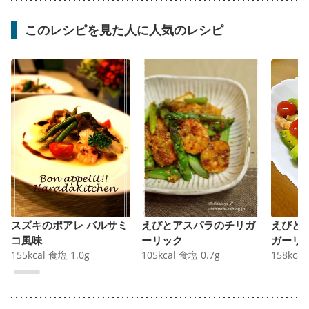
このレシピを見た人に人気のレシピ
スズキのポアレ バルサミ
えびとアスパラのチリガ
えびと
コ風味
ーリック
ガーリ
155
kcal
食塩
1.0
g
105
kcal
食塩
0.7
g
158
kcal