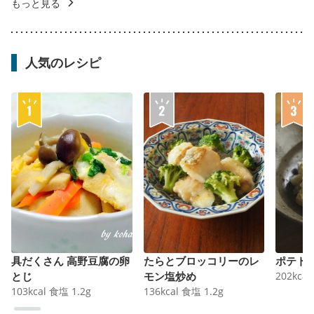
もっと見る
人気のレシピ
具だくさん 高野豆腐の卵
たらとブロッコリーのレ
ポテト
とじ
モン塩炒め
202
kcal
103
kcal
食塩
1.2
g
136
kcal
食塩
1.2
g