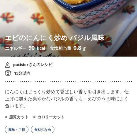
エビのにんにく炒め バジル風味
90
0.8
エネルギー
kcal
食塩相当量
g
patisierさんのレシピ
15分以内
にんにくはじっくり炒めて香ばしい香りを引き出します。仕
上げに加えた爽やかなバジルの香りも、えびのうま味によく
合います。
脂質カット
カロリーカット
簡単・手軽
食材少なめ