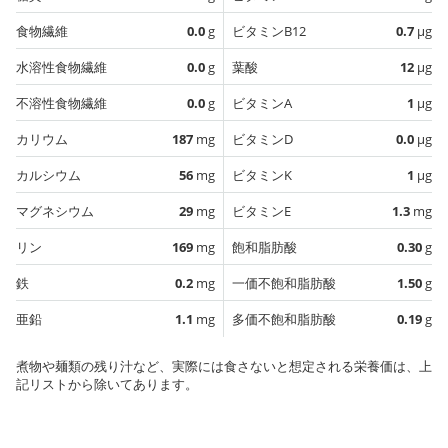
食物繊維
0.0
g
ビタミンB12
0.7
µg
水溶性食物繊維
0.0
g
葉酸
12
µg
不溶性食物繊維
0.0
g
ビタミンA
1
µg
カリウム
187
mg
ビタミンD
0.0
µg
カルシウム
56
mg
ビタミンK
1
µg
マグネシウム
29
mg
ビタミンE
1.3
mg
リン
169
mg
飽和脂肪酸
0.30
g
鉄
0.2
mg
一価不飽和脂肪酸
1.50
g
亜鉛
1.1
mg
多価不飽和脂肪酸
0.19
g
煮物や麺類の残り汁など、実際には食さないと想定される栄養価は、上
記リストから除いてあります。