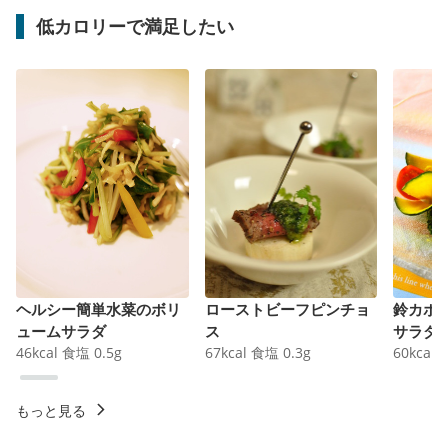
低カロリーで満足したい
ヘルシー簡単水菜のボリ
ローストビーフピンチョ
鈴カボ
ュームサラダ
ス
サラダ
46
kcal
食塩
0.5
g
67
kcal
食塩
0.3
g
60
kcal
もっと見る