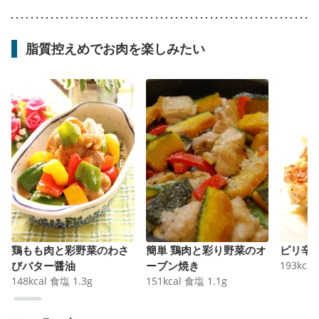
脂質控えめでお肉を楽しみたい
鶏もも肉と彩野菜のわさ
簡単 鶏肉と彩り野菜のオ
ピリ辛
びバター醤油
ーブン焼き
193
kcal
148
kcal
食塩
1.3
g
151
kcal
食塩
1.1
g