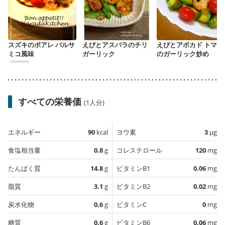
スズキのポアレ バルサ
えびとアスパラのチリ
えびとアボカド トマト
ミコ風味
ガーリック
のガーリック炒め
すべての栄養価
(1人分)
エネルギー
90
kcal
ヨウ素
3
µg
食塩相当量
0.8
g
コレステロール
120
mg
たんぱく質
14.8
g
ビタミンB1
0.06
mg
脂質
3.1
g
ビタミンB2
0.02
mg
炭水化物
0.6
g
ビタミンC
0
mg
糖質
0.6
g
ビタミンB6
0.06
mg