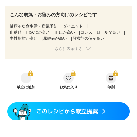
こんな病気・お悩みの方向けのレシピです
健康的な食生活・病気予防
ダイエット
血糖値・HbA1cが高い
血圧が高い
コレステロールが高い
中性脂肪が高い
尿酸値が高い
肝機能の値が高い
腎機能の値が高い
糖尿病（2型）
高血圧
脂質異常症
さらに表示する
高尿酸血症（痛風）
胃ポリープ
逆流性食道炎
胆石症
慢性膵炎（移行期・寛解期）
過敏性腸症候群（IBS）
糖尿病性腎症（第３期）
CKD（ステージ１）
CKD（ステージ２）
CKD（ステージ３a）
乳がん（抗がん剤治療中）
乳がん（ホルモン療法中）
乳がん（放射線治療中）
乳がん治療を終えた方・経過観察中の方など
献立に追加
お気に入り
印刷
味の感じ方が変わった
食欲がない
産後（ミルク）
骨折
骨粗しょう症
関節リウマチ
フレイル（年齢に合わせた体作り）
貧血対策
ニキビ・肌荒れ
妊活中
更年期