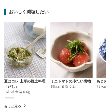
おいしく減塩したい
夏はコレ 山形の郷土料理
ミニトマトの冷たい煮物
あじの
「だし」
19
kcal
食塩
0.2
g
75
kcal
16
kcal
食塩
0.6
g
もっと見る