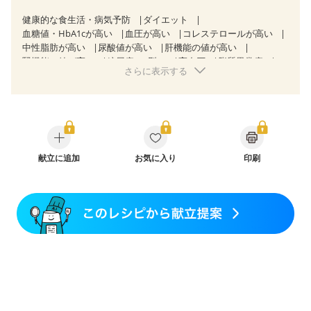
健康的な食生活・病気予防
ダイエット
血糖値・HbA1cが高い
血圧が高い
コレステロールが高い
中性脂肪が高い
尿酸値が高い
肝機能の値が高い
腎機能の値が高い
糖尿病（2型）
高血圧
脂質異常症
さらに表示する
高尿酸血症（痛風）
狭心症
心筋梗塞
心臓弁膜症
心不全
胃ポリープ
胆石症
慢性膵炎（移行期・寛解期）
非アルコール性脂肪肝
痔
慢性便秘症
過敏性腸症候群（IBS）
睡眠時無呼吸症候群
糖尿病性腎症（第１期）
糖尿病性腎症（第２期）
CKD（ステージ１）
CKD（ステージ２）
CKD（ステージ３a）
献立に追加
乳がん（抗がん剤治療中）
お気に入り
印刷
乳がん（ホルモン療法中）
乳がん（放射線治療中）
乳がん治療を終えた方・経過観察中の方など
味の感じ方が変わった
妊娠中(初期)
妊婦健診・体重増加が気になる（初期）
妊婦健診・血圧が気になる（初期）
妊婦健診・血糖値が気になる（初期）
妊娠高血圧(中期)
妊娠糖尿病(初期)
産後（母乳）
産後（混合栄養）
産後（ミルク）
骨折
関節リウマチ
乾癬
フレイル（年齢に合わせた体作り）
貧血対策
ニキビ・肌荒れ
妊活中
更年期