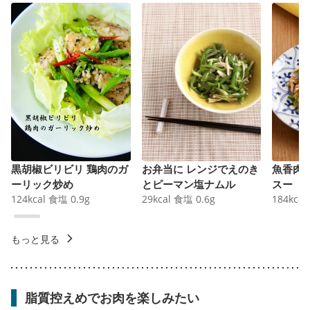
黒胡椒ビリビリ 鶏肉のガ
お弁当に レンジでえのき
魚香肉
ーリック炒め
とピーマン塩ナムル
スー
124
kcal
食塩
0.9
g
29
kcal
食塩
0.6
g
184
kcal
もっと見る
脂質控えめでお肉を楽しみたい