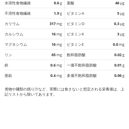
水溶性食物繊維
0.6
g
葉酸
46
µg
不溶性食物繊維
1.9
g
ビタミンA
5
µg
カリウム
317
mg
ビタミンD
0.3
µg
カルシウム
16
mg
ビタミンK
3
µg
マグネシウム
16
mg
ビタミンE
0.0
mg
リン
65
mg
飽和脂肪酸
0.02
g
鉄
0.6
mg
一価不飽和脂肪酸
0.01
g
亜鉛
0.4
mg
多価不飽和脂肪酸
0.06
g
煮物や麺類の残り汁など、実際には食さないと想定される栄養価は、上
記リストから除いてあります。