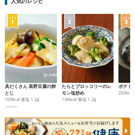
人気のレシピ
具だくさん 高野豆腐の卵
たらとブロッコリーのレ
ポテト
とじ
モン塩炒め
202
kcal
103
kcal
食塩
1.2
g
136
kcal
食塩
1.2
g