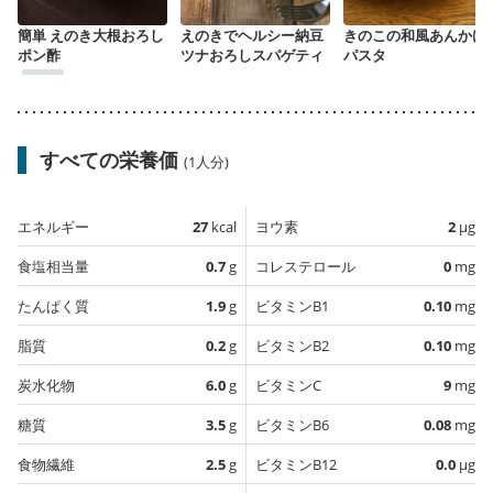
簡単 えのき大根おろし
えのきでヘルシー納豆
きのこの和風あんかけ
ポン酢
ツナおろしスパゲティ
パスタ
すべての栄養価
(1人分)
エネルギー
27
kcal
ヨウ素
2
µg
食塩相当量
0.7
g
コレステロール
0
mg
たんぱく質
1.9
g
ビタミンB1
0.10
mg
脂質
0.2
g
ビタミンB2
0.10
mg
炭水化物
6.0
g
ビタミンC
9
mg
糖質
3.5
g
ビタミンB6
0.08
mg
食物繊維
2.5
g
ビタミンB12
0.0
µg