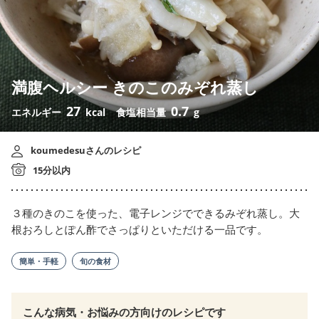
満腹ヘルシー きのこのみぞれ蒸し
27
0.7
エネルギー
kcal
食塩相当量
g
koumedesuさんのレシピ
15分以内
３種のきのこを使った、電子レンジでできるみぞれ蒸し。大
根おろしとぽん酢でさっぱりといただける一品です。
簡単・手軽
旬の食材
こんな病気・お悩みの方向けのレシピです