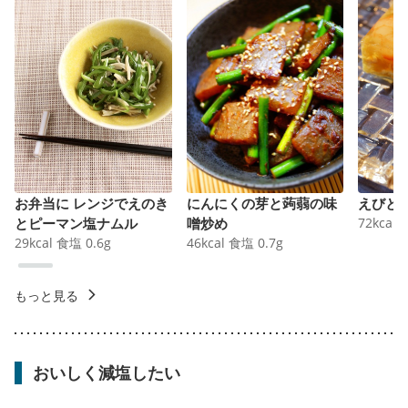
お弁当に レンジでえのき
にんにくの芽と蒟蒻の味
えびと
とピーマン塩ナムル
噌炒め
72
kcal
29
kcal
食塩
0.6
g
46
kcal
食塩
0.7
g
もっと見る
おいしく減塩したい