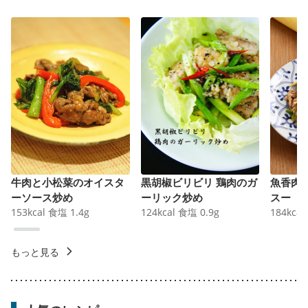
牛肉と小松菜のオイスタ
黒胡椒ビリビリ 鶏肉のガ
魚香肉
ーソース炒め
ーリック炒め
スー
153
kcal
食塩
1.4
g
124
kcal
食塩
0.9
g
184
kcal
もっと見る