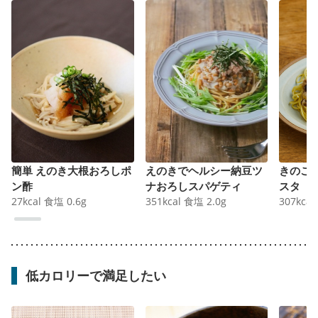
簡単 えのき大根おろしポ
えのきでヘルシー納豆ツ
きのこ
ン酢
ナおろしスパゲティ
スタ
27
kcal
食塩
0.6
g
351
kcal
食塩
2.0
g
307
kcal
低カロリーで満足したい