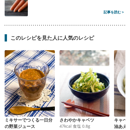
記事を読む >
このレシピを見た人に人気のレシピ
ミキサーでつくる一日分
さわやかキャベツ
キャベ
の野菜ジュース
47
kcal
食塩
0.8
g
油あえ