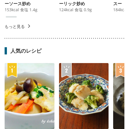
ーソース炒め
ーリック炒め
スー
153
kcal
食塩
1.4
g
124
kcal
食塩
0.9
g
184
kcal
もっと見る
人気のレシピ