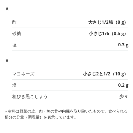
Ａ
酢
大さじ1/2強（8 g）
砂糖
小さじ1/6（0.5 g）
塩
0.3 g
Ｂ
マヨネーズ
小さじ2と1/2（10 g）
塩
0.2 g
粗びき黒こしょう
少々
※ 材料は野菜の皮、肉・魚の骨や内臓を取り除いたもので、食べられる
部分の分量（調理量）を表示しています。