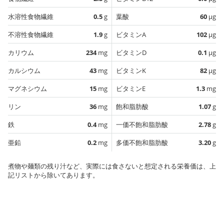
水溶性食物繊維
0.5
g
葉酸
60
µg
不溶性食物繊維
1.9
g
ビタミンA
102
µg
カリウム
234
mg
ビタミンD
0.1
µg
カルシウム
43
mg
ビタミンK
82
µg
マグネシウム
15
mg
ビタミンE
1.3
mg
リン
36
mg
飽和脂肪酸
1.07
g
鉄
0.4
mg
一価不飽和脂肪酸
2.78
g
亜鉛
0.2
mg
多価不飽和脂肪酸
3.20
g
煮物や麺類の残り汁など、実際には食さないと想定される栄養価は、上
記リストから除いてあります。