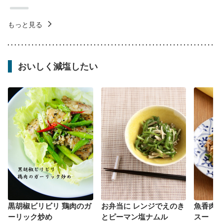
もっと見る
おいしく減塩したい
黒胡椒ビリビリ 鶏肉のガ
お弁当に レンジでえのき
魚香肉
ーリック炒め
とピーマン塩ナムル
スー