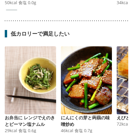
50
kcal
食塩
0.0
g
34
kcal
低カロリーで満足したい
お弁当に レンジでえのき
にんにくの芽と蒟蒻の味
えびと
とピーマン塩ナムル
噌炒め
72
kcal
29
kcal
食塩
0.6
g
46
kcal
食塩
0.7
g