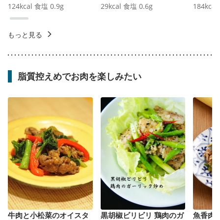
124
kcal
食塩
0.9
g
29
kcal
食塩
0.6
g
184
kcal
もっと見る
脂質控えめでお肉を楽しみたい
牛肉と小松菜のオイスタ
黒胡椒ビリビリ 鶏肉のガ
魚香肉