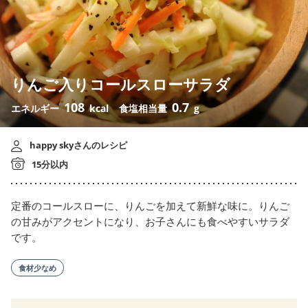
りんご入りコールスローサラダ
108
0.7
エネルギー
kcal
食塩相当量
g
happy skyさんのレシピ
15分以内
定番のコールスローに、りんごを加えて新鮮な味に。りんご
の甘みがアクセントになり、お子さんにも食べやすいサラダ
です。
食材少なめ