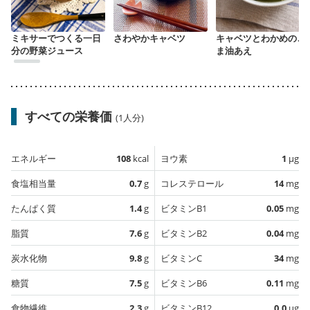
ミキサーでつくる一日
さわやかキャベツ
キャベツとわかめのご
分の野菜ジュース
ま油あえ
すべての栄養価
(1人分)
エネルギー
108
kcal
ヨウ素
1
µg
食塩相当量
0.7
g
コレステロール
14
mg
たんぱく質
1.4
g
ビタミンB1
0.05
mg
脂質
7.6
g
ビタミンB2
0.04
mg
炭水化物
9.8
g
ビタミンC
34
mg
糖質
7.5
g
ビタミンB6
0.11
mg
食物繊維
2.3
g
ビタミンB12
0.0
µg