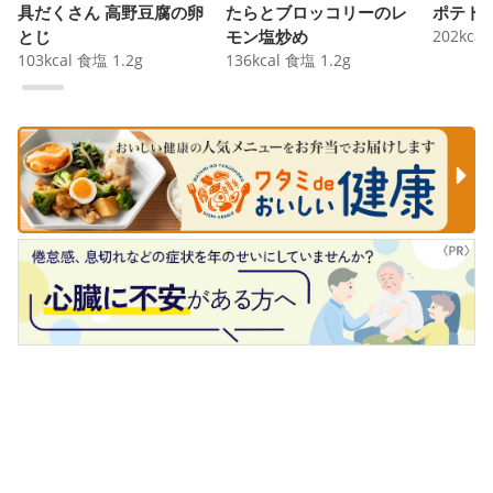
具だくさん 高野豆腐の卵
たらとブロッコリーのレ
ポテト
とじ
モン塩炒め
202
kcal
103
kcal
食塩
1.2
g
136
kcal
食塩
1.2
g