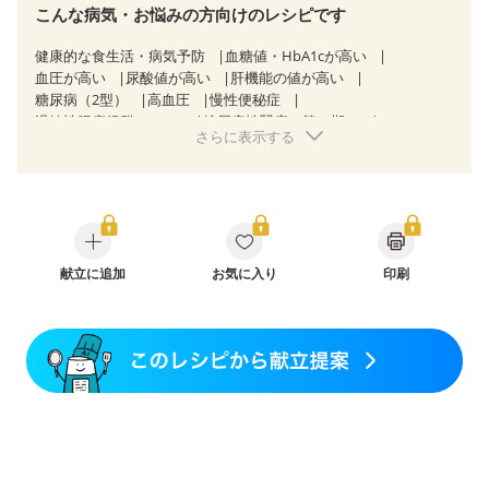
こんな病気・お悩みの方向けのレシピです
健康的な食生活・病気予防
血糖値・HbA1cが高い
血圧が高い
尿酸値が高い
肝機能の値が高い
糖尿病（2型）
高血圧
慢性便秘症
過敏性腸症候群（IBS）
糖尿病性腎症（第３期）
さらに表示する
CKD（ステージ３a）
透析
乳がん（抗がん剤治療中）
乳がん（ホルモン療法中）
乳がん（放射線治療中）
乳がん治療を終えた方・経過観察中の方など
味の感じ方が変わった
食欲がない
産後（ミルク）
骨折
骨粗しょう症
関節リウマチ
フレイル（年齢に合わせた体作り）
低栄養予防
貧血対策
ニキビ・肌荒れ
献立に追加
妊活中
お気に入り
更年期
印刷