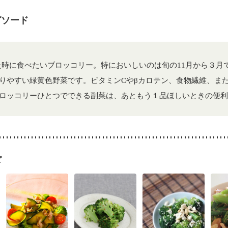
・体重増加が気になる（初期）
妊婦健診・血圧が気になる（初期）
なる（初期）
妊娠高血圧(中期)
妊娠糖尿病(初期)
産後（母乳）
産
ピソード
骨粗しょう症
関節リウマチ
乾癬
フレイル（年齢に合わせた体作り
荒れ
妊活中
更年期
た時に食べたいブロッコリー。特においしいのは旬の11月から３月
りやすい緑黄色野菜です。ビタミンCやβカロテン、食物繊維、ま
ロッコリーひとつでできる副菜は、あともう１品ほしいときの便利
ピ