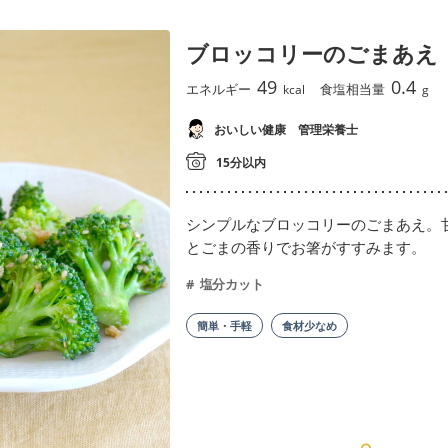
ブロッコリーのごまあえ
49
0.4
エネルギー
食塩相当量
kcal
g
おいしい健康 管理栄養士
15分以内
シンプルなブロッコリーのごまあえ。
とごまの香りでお箸がすすみます。
塩分カット
簡単・手軽
食材少なめ