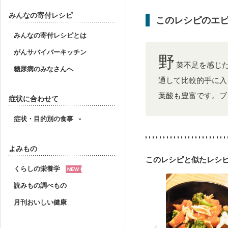
妊娠中(初期)
妊婦健診
妊婦健診・血糖値が気に
みんなの寄付レシピ
このレシピのエ
産後（ミルク）
骨折
貧血対策
ニキビ・肌
みんなの寄付レシピとは
がんサバイバーキッチン
野
菜不足を感じ
糖尿病のみなさんへ
通して比較的手に入
葉酸も豊富です。ブ
症状に合わせて
症状・目的別の食事
よみもの
このレシピと似たレシ
くらしの栄養学
読みもの調べもの
月刊おいしい健康