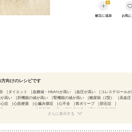
献立に追加
お気に
の方向けのレシピです
防
ダイエット
血糖値・HbA1cが高い
血圧が高い
コレステロール
値が高い
肝機能の値が高い
腎機能の値が高い
糖尿病（2型）
高血圧
狭心症
心筋梗塞
心臓弁膜症
心不全
胃ポリープ
胆石症
期）
非アルコール性脂肪肝
痔
慢性便秘症
過敏性腸症候群（IBS）
さらに表示する
糖尿病性腎症（第１期）
糖尿病性腎症（第２期）
CKD（ステージ１）
KD（ステージ３a）
乳がん（抗がん剤治療中）
乳がん（ホルモン療法
乳がん治療を終えた方・経過観察中の方など
味の感じ方が変わった