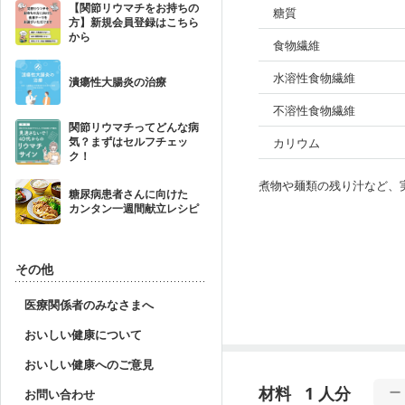
【関節リウマチをお持ちの
糖質
方】新規会員登録はこちら
から
食物繊維
水溶性食物繊維
潰瘍性大腸炎の治療
不溶性食物繊維
関節リウマチってどんな病
気？まずはセルフチェッ
カリウム
ク！
煮物や麺類の残り汁など、
糖尿病患者さんに向けた
カンタン一週間献立レシピ
その他
医療関係者のみなさまへ
おいしい健康について
おいしい健康へのご意見
材料
1 人分
お問い合わせ