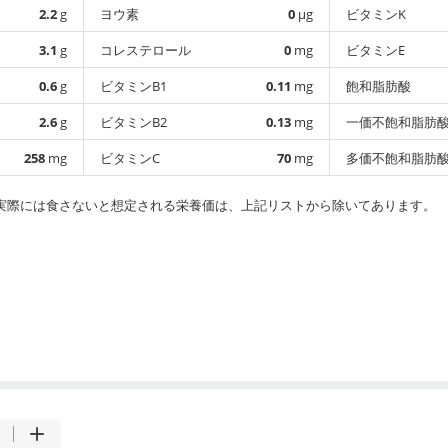
2.2
g
ヨウ素
0
µg
ビタミンK
3.1
g
コレステロール
0
mg
ビタミンE
0.6
g
ビタミンB1
0.11
mg
飽和脂肪酸
2.6
g
ビタミンB2
0.13
mg
一価不飽和脂肪
258
mg
ビタミンC
70
mg
多価不飽和脂肪
実際には食さないと想定される栄養価は、上記リストから除いてあります。