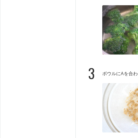
3
ボウルにAを合