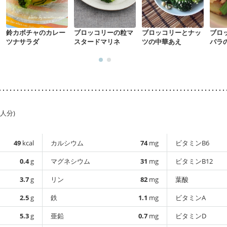
鈴カボチャのカレー
ブロッコリーの粒マ
ブロッコリーとナッ
ブロ
ツナサラダ
スタードマリネ
ツの中華あえ
パラ
1人分)
49
kcal
カルシウム
74
mg
ビタミンB6
0.4
g
マグネシウム
31
mg
ビタミンB12
3.7
g
リン
82
mg
葉酸
2.5
g
鉄
1.1
mg
ビタミンA
5.3
g
亜鉛
0.7
mg
ビタミンD