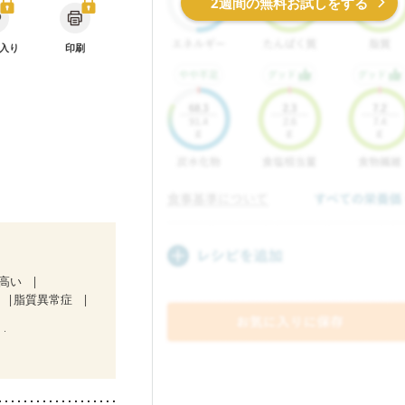
2週間の無料お試しをする
入り
印刷
が高い
脂質異常症
中）
食欲がない