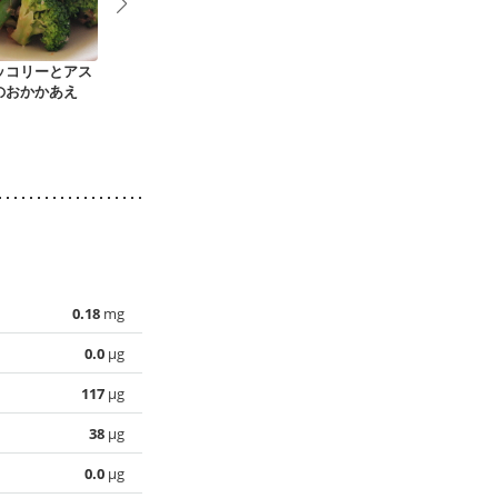
ッコリーとアス
ブロッコリーとトマ
ブロッコリーと豚ひ
簡単 ひじき
のおかかあえ
トのおかか和え
き肉のピリ辛味噌炒
サラダ
め
0.18
mg
0.0
µg
117
µg
38
µg
0.0
µg