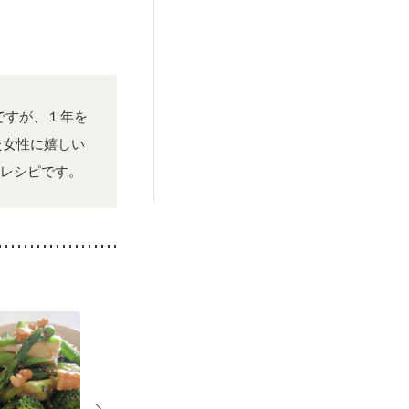
後（混合栄養）
）
低栄養予防
ですが、１年を
た女性に嬉しい
レシピです。