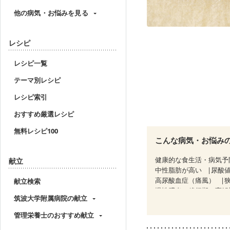
他の病気・お悩みを見る
レシピ
レシピ一覧
テーマ別レシピ
レシピ索引
おすすめ厳選レシピ
無料レシピ100
こんな病気・お悩み
健康的な食生活・病気予
献立
中性脂肪が高い
尿酸
高尿酸血症（痛風）
献立検索
慢性膵炎（移行期・寛解
筑波大学附属病院の献立
睡眠時無呼吸症候群
CKD（ステージ２）
C
管理栄養士のおすすめ献立
乳がん（放射線治療中）