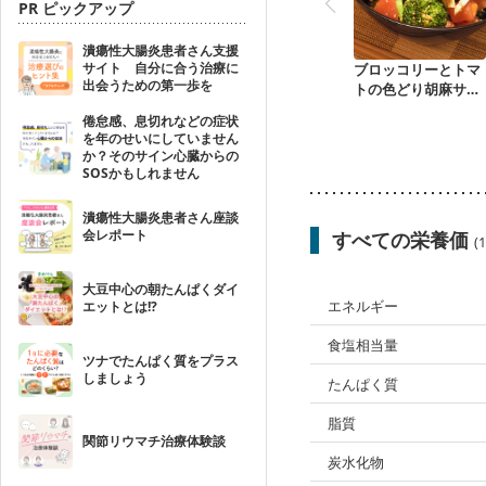
PR ピックアップ
潰瘍性大腸炎患者さん支援
サイト 自分に合う治療に
ブロッコリーとトマ
出会うための第一歩を
トの色どり胡麻サラ
ダ
倦怠感、息切れなどの症状
を年のせいにしていません
か？そのサイン心臓からの
SOSかもしれません
潰瘍性大腸炎患者さん座談
会レポート
すべての栄養価
(
大豆中心の朝たんぱくダイ
エネルギー
エットとは!?
食塩相当量
ツナでたんぱく質をプラス
しましょう
たんぱく質
脂質
関節リウマチ治療体験談
炭水化物