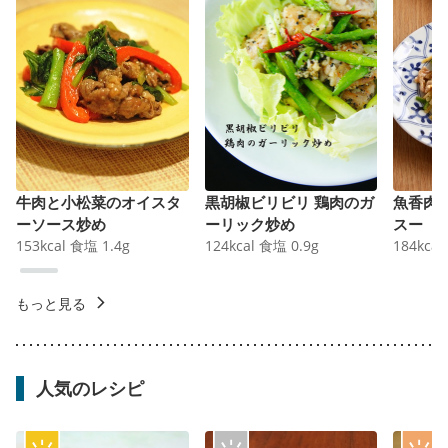
牛肉と小松菜のオイスタ
黒胡椒ビリビリ 鶏肉のガ
魚香肉
ーソース炒め
ーリック炒め
スー
153
kcal
食塩
1.4
g
124
kcal
食塩
0.9
g
184
kcal
もっと見る
人気のレシピ