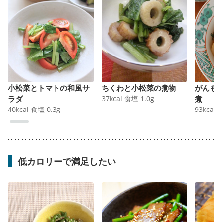
小松菜とトマトの和風サ
ちくわと小松菜の煮物
がんも
ラダ
37
kcal
食塩
1.0
g
煮
40
kcal
食塩
0.3
g
93
kcal
低カロリーで満足したい