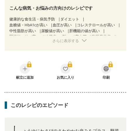
こんな病気・お悩みの方向けのレシピです
健康的な食生活・病気予防
ダイエット
血糖値・HbA1cが高い
血圧が高い
コレステロールが高い
中性脂肪が高い
尿酸値が高い
肝機能の値が高い
腎機能の値が高い
糖尿病（2型）
高血圧
脂質異常症
さらに表示する
高尿酸血症（痛風）
狭心症
心筋梗塞
心臓弁膜症
心不全
胃ポリープ
逆流性食道炎
胆石症
慢性膵炎（移行期・寛解期）
過敏性腸症候群（IBS）
糖尿病性腎症（第１期）
糖尿病性腎症（第２期）
糖尿病性腎症（第３期）
CKD（ステージ１）
CKD（ステージ２）
CKD（ステージ３a）
乳がん（抗がん剤治療中）
献立に追加
お気に入り
乳がん（ホルモン療法中）
印刷
乳がん（放射線治療中）
乳がん治療を終えた方・経過観察中の方など
飲み込みにくい
味の感じ方が変わった
産後（ミルク）
骨折
関節リウマチ
貧血対策
ニキビ・肌荒れ
妊活中
このレシピのエピソード
更年期
し