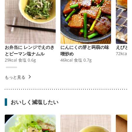
お弁当に レンジでえのき
にんにくの芽と蒟蒻の味
えびと
とピーマン塩ナムル
噌炒め
72
kcal
29
kcal
食塩
0.6
g
46
kcal
食塩
0.7
g
もっと見る
おいしく減塩したい