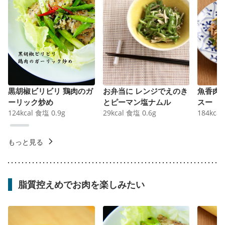
黒胡椒ビリビリ 鶏肉のガ
お弁当に レンジでえのき
魚香肉
ーリック炒め
とピーマン塩ナムル
スー
124
kcal
食塩
0.9
g
29
kcal
食塩
0.6
g
184
kcal
もっと見る
脂質控えめでお肉を楽しみたい