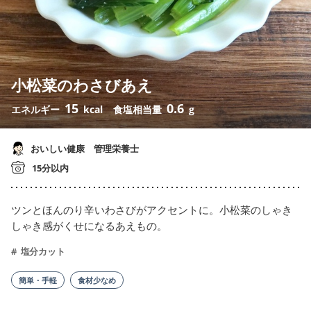
小松菜のわさびあえ
15
0.6
エネルギー
kcal
食塩相当量
g
おいしい健康 管理栄養士
15分以内
ツンとほんのり辛いわさびがアクセントに。小松菜のしゃき
しゃき感がくせになるあえもの。
塩分カット
簡単・手軽
食材少なめ