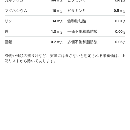
マグネシウム
10
mg
ビタミンE
0.5
mg
リン
34
mg
飽和脂肪酸
0.01
g
鉄
1.8
mg
一価不飽和脂肪酸
0.00
g
亜鉛
0.2
mg
多価不飽和脂肪酸
0.05
g
煮物や麺類の残り汁など、実際には食さないと想定される栄養価は、上
記リストから除いてあります。