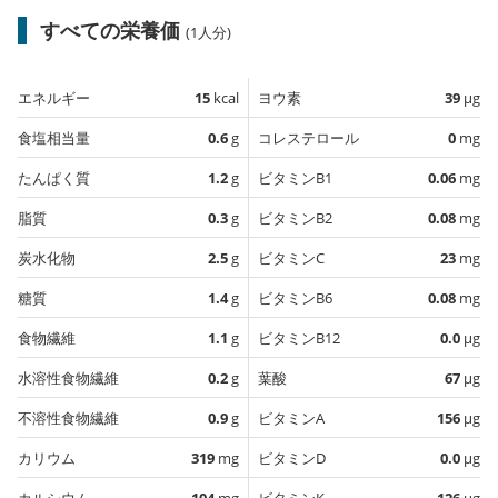
すべての栄養価
(1人分)
エネルギー
15
kcal
ヨウ素
39
µg
食塩相当量
0.6
g
コレステロール
0
mg
たんぱく質
1.2
g
ビタミンB1
0.06
mg
脂質
0.3
g
ビタミンB2
0.08
mg
炭水化物
2.5
g
ビタミンC
23
mg
糖質
1.4
g
ビタミンB6
0.08
mg
食物繊維
1.1
g
ビタミンB12
0.0
µg
水溶性食物繊維
0.2
g
葉酸
67
µg
不溶性食物繊維
0.9
g
ビタミンA
156
µg
カリウム
319
mg
ビタミンD
0.0
µg
カルシウム
104
mg
ビタミンK
126
µg