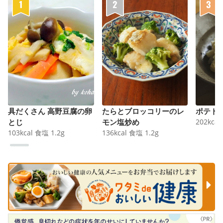
具だくさん 高野豆腐の卵
たらとブロッコリーのレ
ポテト
とじ
モン塩炒め
202
kcal
103
kcal
食塩
1.2
g
136
kcal
食塩
1.2
g