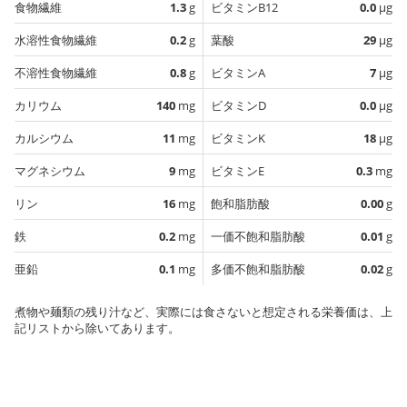
食物繊維
1.3
g
ビタミンB12
0.0
µg
水溶性食物繊維
0.2
g
葉酸
29
µg
不溶性食物繊維
0.8
g
ビタミンA
7
µg
カリウム
140
mg
ビタミンD
0.0
µg
カルシウム
11
mg
ビタミンK
18
µg
マグネシウム
9
mg
ビタミンE
0.3
mg
リン
16
mg
飽和脂肪酸
0.00
g
鉄
0.2
mg
一価不飽和脂肪酸
0.01
g
亜鉛
0.1
mg
多価不飽和脂肪酸
0.02
g
煮物や麺類の残り汁など、実際には食さないと想定される栄養価は、上
記リストから除いてあります。