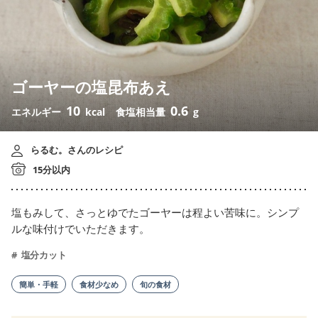
ゴーヤーの塩昆布あえ
10
0.6
エネルギー
kcal
食塩相当量
g
らるむ。さんのレシピ
15分以内
塩もみして、さっとゆでたゴーヤーは程よい苦味に。シンプ
ルな味付けでいただきます。
塩分カット
簡単・手軽
食材少なめ
旬の食材