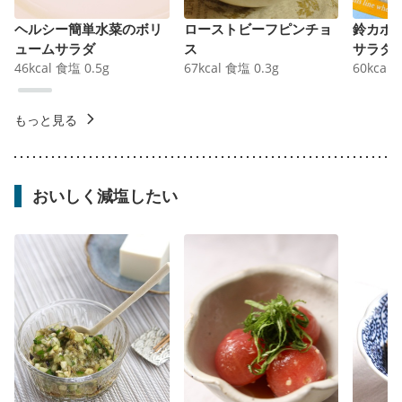
ヘルシー簡単水菜のボリ
ローストビーフピンチョ
鈴カボ
ュームサラダ
ス
サラダ
46
kcal
食塩
0.5
g
67
kcal
食塩
0.3
g
60
kcal
もっと見る
おいしく減塩したい