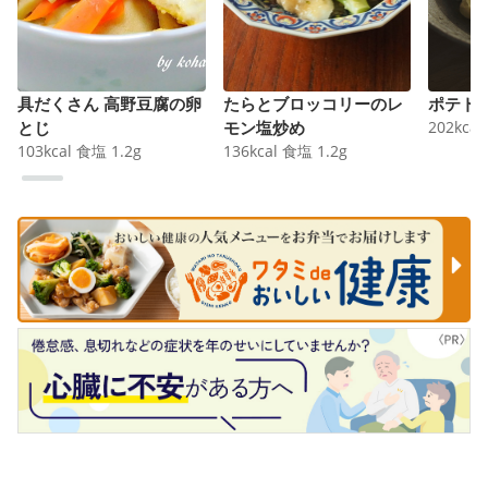
具だくさん 高野豆腐の卵
たらとブロッコリーのレ
ポテト
とじ
モン塩炒め
202
kcal
103
kcal
食塩
1.2
g
136
kcal
食塩
1.2
g