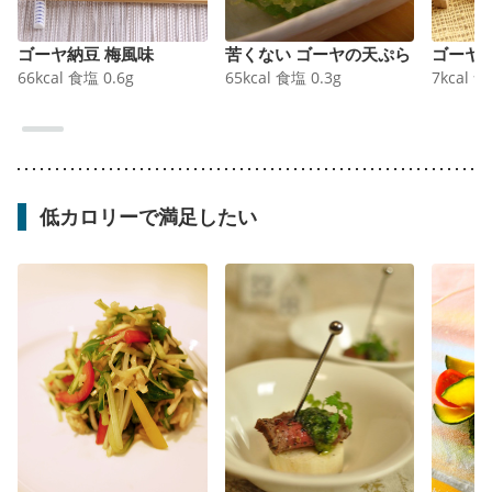
ゴーヤ納豆 梅風味
苦くない ゴーヤの天ぷら
ゴーヤ
66
kcal
食塩
0.6
g
65
kcal
食塩
0.3
g
7
kcal
食
低カロリーで満足したい