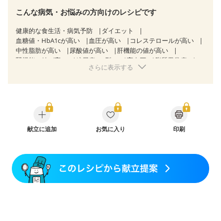
こんな病気・お悩みの方向けのレシピです
健康的な食生活・病気予防
ダイエット
血糖値・HbA1cが高い
血圧が高い
コレステロールが高い
中性脂肪が高い
尿酸値が高い
肝機能の値が高い
腎機能の値が高い
糖尿病（2型）
高血圧
脂質異常症
さらに表示する
高尿酸血症（痛風）
狭心症
心筋梗塞
心臓弁膜症
心不全
胃ポリープ
逆流性食道炎
胆石症
慢性膵炎（移行期・寛解期）
痔
過敏性腸症候群（IBS）
糖尿病性腎症（第１期）
糖尿病性腎症（第２期）
糖尿病性腎症（第３期）
CKD（ステージ１）
CKD（ステージ２）
CKD（ステージ３a）
CKD（ステージ３b）
献立に追加
透析
お気に入り
乳がん（抗がん剤治療中）
印刷
乳がん（ホルモン療法中）
乳がん（放射線治療中）
乳がん治療を終えた方・経過観察中の方など
飲み込みにくい
味の感じ方が変わった
妊娠中(初期)
妊婦健診・体重増加が気になる（初期）
妊婦健診・血圧が気になる（初期）
妊婦健診・血糖値が気になる（初期）
妊娠高血圧(中期)
妊娠糖尿病(初期)
産後（母乳）
産後（混合栄養）
産後（ミルク）
骨折
関節リウマチ
乾癬
貧血対策
ニキビ・肌荒れ
妊活中
更年期