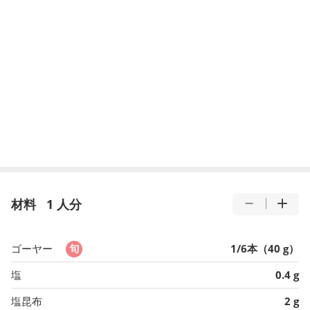
材料
1 人分
ゴーヤー
1/6本（40 g）
塩
0.4 g
塩昆布
2 g