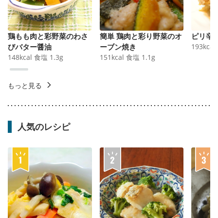
鶏もも肉と彩野菜のわさ
簡単 鶏肉と彩り野菜のオ
ピリ辛
びバター醤油
ーブン焼き
193
kcal
148
kcal
食塩
1.3
g
151
kcal
食塩
1.1
g
もっと見る
人気のレシピ