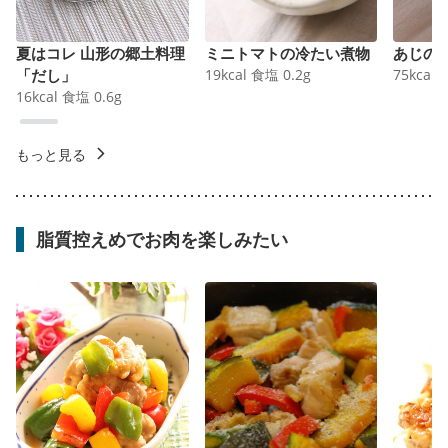
夏はコレ 山形の郷土料理
ミニトマトの冷たい煮物
あじの
「だし」
19
kcal
食塩
0.2
g
75
kcal
16
kcal
食塩
0.6
g
もっと見る
脂質控えめでお肉を楽しみたい