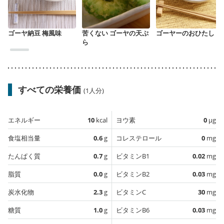
ゴーヤ納豆 梅風味
苦くない ゴーヤの天ぷ
ゴーヤーのおひたし
ら
すべての栄養価
(1人分)
エネルギー
10
kcal
ヨウ素
0
µg
食塩相当量
0.6
g
コレステロール
0
mg
たんぱく質
0.7
g
ビタミンB1
0.02
mg
脂質
0.0
g
ビタミンB2
0.03
mg
炭水化物
2.3
g
ビタミンC
30
mg
糖質
1.0
g
ビタミンB6
0.03
mg