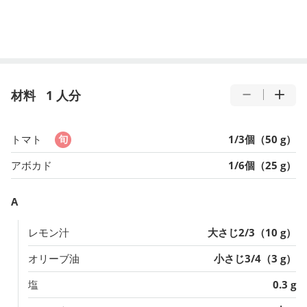
材料
1 人分
トマト
1/3個（50 g）
アボカド
1/6個（25 g）
A
レモン汁
大さじ2/3（10 g）
オリーブ油
小さじ3/4（3 g）
塩
0.3 g