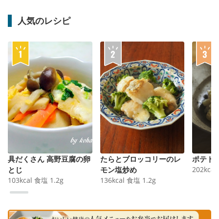
人気のレシピ
具だくさん 高野豆腐の卵
たらとブロッコリーのレ
ポテト
とじ
モン塩炒め
202
kcal
103
kcal
食塩
1.2
g
136
kcal
食塩
1.2
g