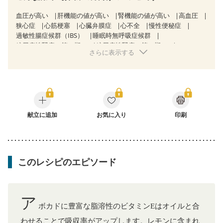
血圧が高い
肝機能の値が高い
腎機能の値が高い
高血圧
狭心症
心筋梗塞
心臓弁膜症
心不全
慢性便秘症
過敏性腸症候群（IBS）
睡眠時無呼吸症候群
糖尿病性腎症（第１期）
糖尿病性腎症（第２期）
さらに表示する
糖尿病性腎症（第３期）
CKD（ステージ１）
CKD（ステージ２）
CKD（ステージ３a）
乳がん（抗がん剤治療中）
乳がん（ホルモン療法中）
乳がん（放射線治療中）
乳がん治療を終えた方・経過観察中の方など
食欲がない
妊娠中(初期)
妊婦健診・体重増加が気になる（初期）
妊婦健診・血圧が気になる（初期）
献立に追加
お気に入り
印刷
妊婦健診・血糖値が気になる（初期）
妊娠高血圧(中期)
妊娠糖尿病(初期)
産後（母乳）
産後（混合栄養）
産後（ミルク）
骨折
骨粗しょう症
関節リウマチ
低栄養予防
貧血対策
ニキビ・肌荒れ
更年期
このレシピのエピソード
ア
ボカドに豊富な脂溶性のビタミンEはオイルと合
わせることで吸収率がアップします。レモンに含まれ