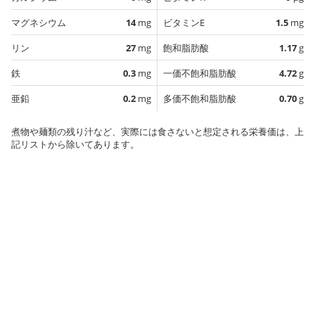
マグネシウム
14
mg
ビタミンE
1.5
mg
リン
27
mg
飽和脂肪酸
1.17
g
鉄
0.3
mg
一価不飽和脂肪酸
4.72
g
亜鉛
0.2
mg
多価不飽和脂肪酸
0.70
g
煮物や麺類の残り汁など、実際には食さないと想定される栄養価は、上
記リストから除いてあります。