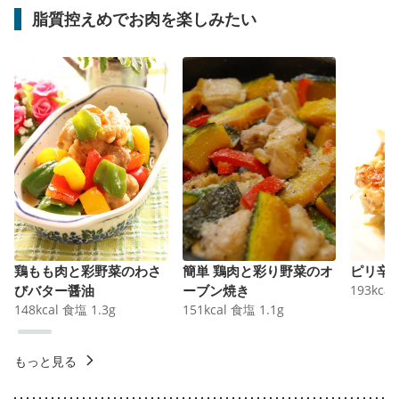
脂質控えめでお肉を楽しみたい
鶏もも肉と彩野菜のわさ
簡単 鶏肉と彩り野菜のオ
ピリ辛
びバター醤油
ーブン焼き
193
kcal
148
kcal
食塩
1.3
g
151
kcal
食塩
1.1
g
もっと見る