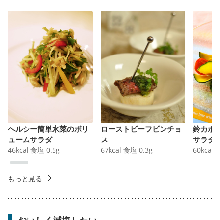
ヘルシー簡単水菜のボリ
ローストビーフピンチョ
鈴カボ
ュームサラダ
ス
サラダ
46
kcal
食塩
0.5
g
67
kcal
食塩
0.3
g
60
kcal
もっと見る
おいしく減塩したい