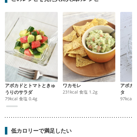
アボカドとトマトときゅ
ワカモレ
アボカ
うりのサラダ
231
kcal
食塩
1.2
g
タ
79
kcal
食塩
0.4
g
97
kcal
低カロリーで満足したい