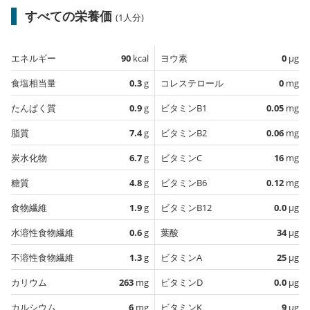
すべての栄養価
(1人分)
エネルギー
90
kcal
ヨウ素
0
µg
食塩相当量
0.3
g
コレステロール
0
mg
たんぱく質
0.9
g
ビタミンB1
0.05
mg
脂質
7.4
g
ビタミンB2
0.06
mg
炭水化物
6.7
g
ビタミンC
16
mg
糖質
4.8
g
ビタミンB6
0.12
mg
食物繊維
1.9
g
ビタミンB12
0.0
µg
水溶性食物繊維
0.6
g
葉酸
34
µg
不溶性食物繊維
1.3
g
ビタミンA
25
µg
カリウム
263
mg
ビタミンD
0.0
µg
カルシウム
6
mg
ビタミンK
9
µg