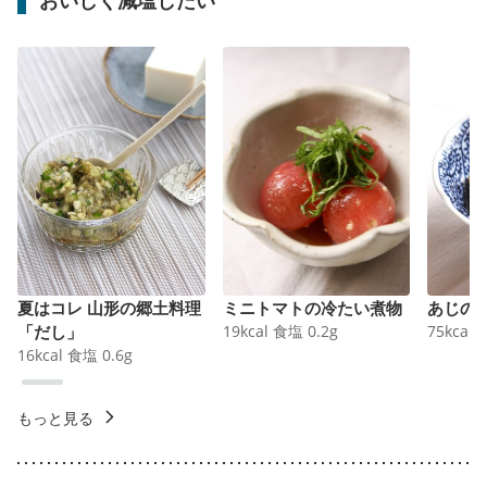
夏はコレ 山形の郷土料理
ミニトマトの冷たい煮物
あじの
「だし」
19
kcal
食塩
0.2
g
75
kcal
16
kcal
食塩
0.6
g
もっと見る