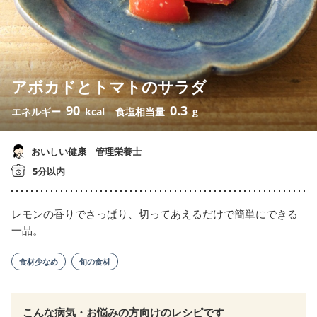
アボカドとトマトのサラダ
90
0.3
エネルギー
kcal
食塩相当量
g
おいしい健康 管理栄養士
5分以内
レモンの香りでさっぱり、切ってあえるだけで簡単にできる
一品。
食材少なめ
旬の食材
こんな病気・お悩みの方向けのレシピです