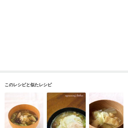
低栄養予防
貧血対策
ニキビ・肌荒れ
妊活中
更年期
このレシピと似たレシピ