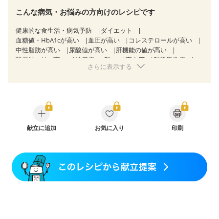
こんな病気・お悩みの方向けのレシピです
健康的な食生活・病気予防
ダイエット
血糖値・HbA1cが高い
血圧が高い
コレステロールが高い
中性脂肪が高い
尿酸値が高い
肝機能の値が高い
腎機能の値が高い
糖尿病（2型）
高血圧
脂質異常症
さらに表示する
高尿酸血症（痛風）
狭心症
心筋梗塞
心臓弁膜症
心不全
胃炎
胃ポリープ
消化性潰瘍（胃・十二指腸潰瘍）
逆流性食道炎
胆石症
慢性膵炎（移行期・寛解期）
痔
過敏性腸症候群（IBS）
糖尿病性腎症（第１期）
糖尿病性腎症（第２期）
糖尿病性腎症（第３期）
CKD（ステージ１）
CKD（ステージ２）
献立に追加
CKD（ステージ３a）
お気に入り
印刷
乳がん（抗がん剤治療中）
乳がん（ホルモン療法中）
乳がん（放射線治療中）
乳がん治療を終えた方・経過観察中の方など
味の感じ方が変わった
食欲がない
妊娠中(初期)
妊婦健診・体重増加が気になる（初期）
妊婦健診・血圧が気になる（初期）
妊婦健診・血糖値が気になる（初期）
妊娠高血圧(中期)
妊娠糖尿病(初期)
産後（母乳）
産後（混合栄養）
産後（ミルク）
骨折
骨粗しょう症
関節リウマチ