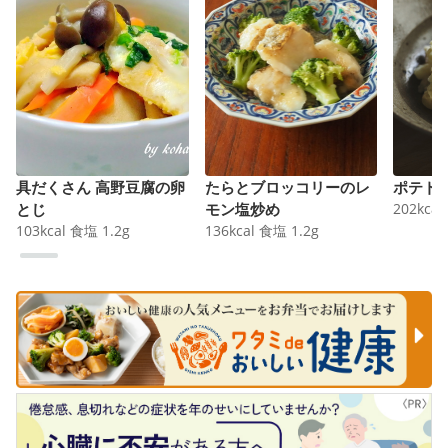
具だくさん 高野豆腐の卵
たらとブロッコリーのレ
ポテト
とじ
モン塩炒め
202
kcal
103
kcal
食塩
1.2
g
136
kcal
食塩
1.2
g