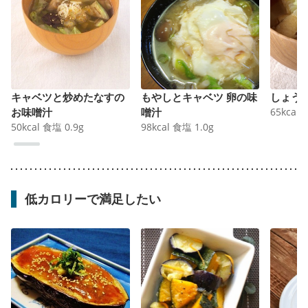
キャベツと炒めたなすの
もやしとキャベツ 卵の味
しょう
お味噌汁
噌汁
65
kcal
50
kcal
食塩
0.9
g
98
kcal
食塩
1.0
g
低カロリーで満足したい