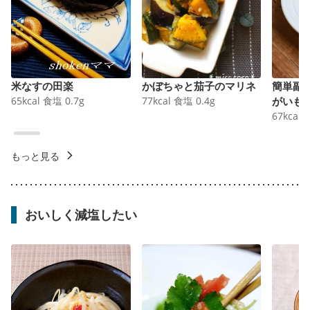
米なすの田楽
かぼちゃと茄子のマリネ
簡単副
65
kcal
食塩
0.7
g
77
kcal
食塩
0.4
g
がいも
67
kcal
もっと見る
おいしく減塩したい