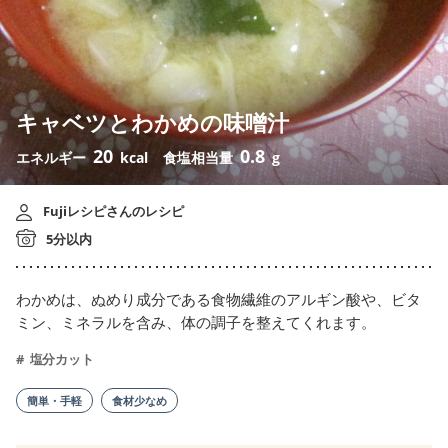
キャベツとわかめの味噌汁
20
0.8
エネルギー
kcal
食塩相当量
g
Fujiレシピさんのレシピ
5分以内
わかめは、ぬめり成分である食物繊維のアルギン酸や、ビタ
ミン、ミネラルを含み、体の調子を整えてくれます。
塩分カット
簡単・手軽
食材少なめ