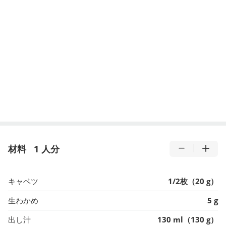
材料
1 人分
キャベツ
1/2枚（20 g）
生わかめ
5 g
出し汁
130 ml（130 g）