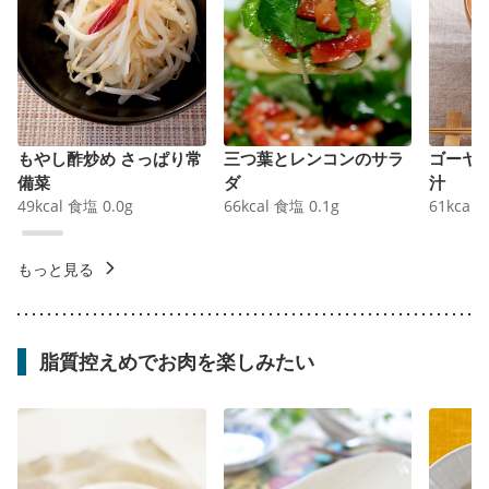
もやし酢炒め さっぱり常
三つ葉とレンコンのサラ
ゴーヤ
備菜
ダ
汁
49
kcal
食塩
0.0
g
66
kcal
食塩
0.1
g
61
kcal
もっと見る
脂質控えめでお肉を楽しみたい