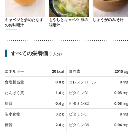
キャベツと炒めたなす
もやしとキャベツ 卵の
しょうがのみそ汁
のお味噌汁
味噌汁
すべての栄養価
(1人分)
エネルギー
20
kcal
ヨウ素
2015
µg
食塩相当量
0.8
g
コレステロール
0
mg
たんぱく質
1.4
g
ビタミンB1
0.03
mg
脂質
0.4
g
ビタミンB2
0.03
mg
炭水化物
3.2
g
ビタミンC
8
mg
糖質
2.4
g
ビタミンB6
0.04
mg