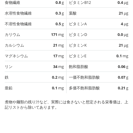
食物繊維
0.8
g
ビタミンB12
0.4
µg
水溶性食物繊維
0.3
g
葉酸
21
µg
不溶性食物繊維
0.5
g
ビタミンA
4
µg
カリウム
171
mg
ビタミンD
0.0
µg
カルシウム
21
mg
ビタミンK
21
µg
マグネシウム
17
mg
ビタミンE
0.1
mg
リン
34
mg
飽和脂肪酸
0.06
g
鉄
0.2
mg
一価不飽和脂肪酸
0.07
g
亜鉛
0.1
mg
多価不飽和脂肪酸
0.21
g
煮物や麺類の残り汁など、実際には食さないと想定される栄養価は、上
記リストから除いてあります。