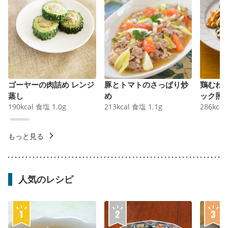
ゴーヤーの肉詰め レンジ
豚とトマトのさっぱり炒
鶏むね
蒸し
め
ック照
190
kcal
食塩
1.0
g
213
kcal
食塩
1.1
g
286
kcal
もっと見る
人気のレシピ