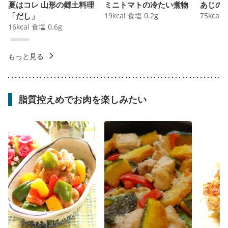
夏はコレ 山形の郷土料理
ミニトマトの冷たい煮物
あじの
「だし」
19
kcal
食塩
0.2
g
75
kcal
16
kcal
食塩
0.6
g
もっと見る
脂質控えめでお肉を楽しみたい