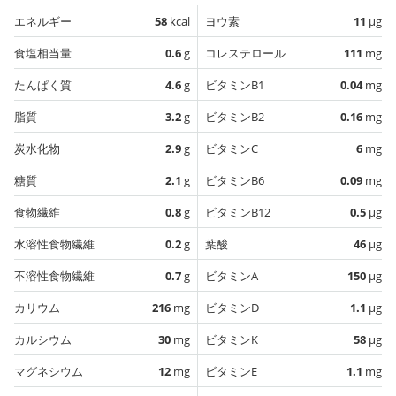
エネルギー
58
kcal
ヨウ素
11
µg
食塩相当量
0.6
g
コレステロール
111
mg
たんぱく質
4.6
g
ビタミンB1
0.04
mg
脂質
3.2
g
ビタミンB2
0.16
mg
炭水化物
2.9
g
ビタミンC
6
mg
糖質
2.1
g
ビタミンB6
0.09
mg
食物繊維
0.8
g
ビタミンB12
0.5
µg
水溶性食物繊維
0.2
g
葉酸
46
µg
不溶性食物繊維
0.7
g
ビタミンA
150
µg
カリウム
216
mg
ビタミンD
1.1
µg
カルシウム
30
mg
ビタミンK
58
µg
マグネシウム
12
mg
ビタミンE
1.1
mg