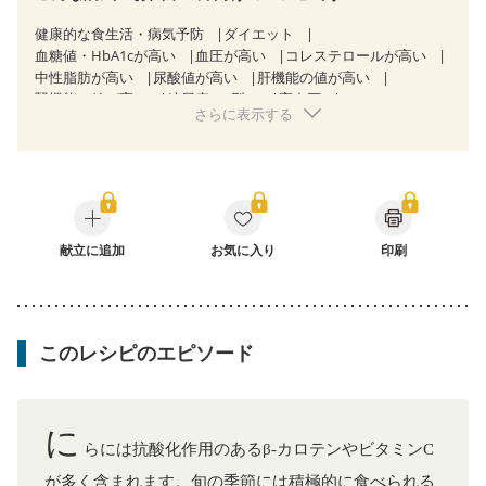
健康的な食生活・病気予防
ダイエット
血糖値・HbA1cが高い
血圧が高い
コレステロールが高い
中性脂肪が高い
尿酸値が高い
肝機能の値が高い
腎機能の値が高い
糖尿病（2型）
高血圧
さらに表示する
高尿酸血症（痛風）
胃炎
胃ポリープ
消化性潰瘍（胃・十二指腸潰瘍）
逆流性食道炎
慢性膵炎（移行期・寛解期）
痔
潰瘍性大腸炎（寛解期）
クローン病（寛解期）
過敏性腸症候群（IBS）
糖尿病性腎症（第３期）
CKD（ステージ１）
CKD（ステージ２）
CKD（ステージ３b）
乳がん（抗がん剤治療中）
献立に追加
お気に入り
乳がん（ホルモン療法中）
印刷
乳がん（放射線治療中）
乳がん治療を終えた方・経過観察中の方など
胃がん治療を終えた方・経過観察中の方
大腸がん治療を終えた方・経過観察中の方
このレシピのエピソード
大腸がん（放射線治療中）
飲み込みにくい
食欲がない
消化不良
妊娠中(初期)
妊婦健診・体重増加が気になる（初期）
妊婦健診・血圧が気になる（初期）
に
妊婦健診・血糖値が気になる（初期）
妊娠高血圧(中期)
らには抗酸化作用のあるβ-カロテンやビタミンC
妊娠糖尿病(初期)
産後（母乳）
産後（混合栄養）
が多く含まれます。旬の季節には積極的に食べられる