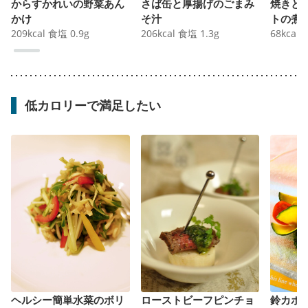
からすかれいの野菜あん
さば缶と厚揚げのごまみ
焼きと
かけ
そ汁
トの煮
209
kcal
食塩
0.9
g
206
kcal
食塩
1.3
g
68
kcal
低カロリーで満足したい
ヘルシー簡単水菜のボリ
ローストビーフピンチョ
鈴カボ