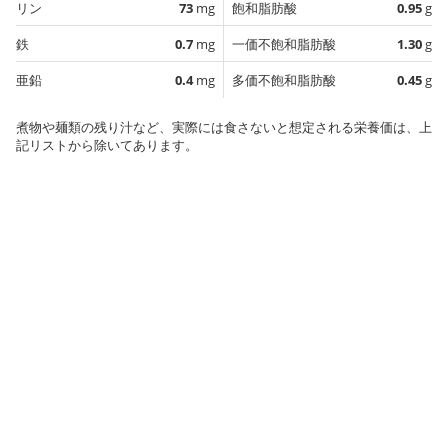
リン
73
mg
飽和脂肪酸
0.95
g
鉄
0.7
mg
一価不飽和脂肪酸
1.30
g
亜鉛
0.4
mg
多価不飽和脂肪酸
0.45
g
煮物や麺類の残り汁など、実際には食さないと想定される栄養価は、上
記リストから除いてあります。