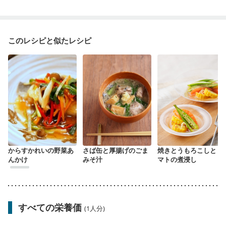
このレシピと似たレシピ
からすかれいの野菜あ
さば缶と厚揚げのごま
焼きとうもろこしとト
んかけ
みそ汁
マトの煮浸し
すべての栄養価
(1人分)