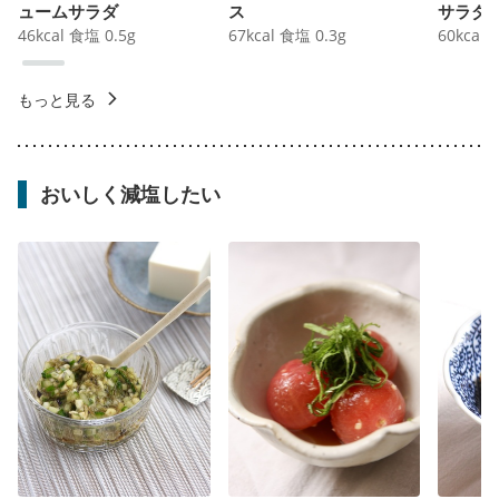
ュームサラダ
ス
サラダ
46
kcal
食塩
0.5
g
67
kcal
食塩
0.3
g
60
kcal
もっと見る
おいしく減塩したい