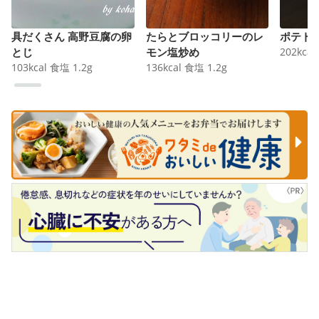
具だくさん 高野豆腐の卵
たらとブロッコリーのレ
ポテト
とじ
モン塩炒め
202
kcal
103
kcal
食塩
1.2
g
136
kcal
食塩
1.2
g