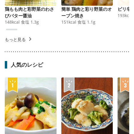
鶏もも肉と彩野菜のわさ
簡単 鶏肉と彩り野菜のオ
ピリ辛
びバター醤油
ーブン焼き
193
kcal
148
kcal
食塩
1.3
g
151
kcal
食塩
1.1
g
もっと見る
人気のレシピ