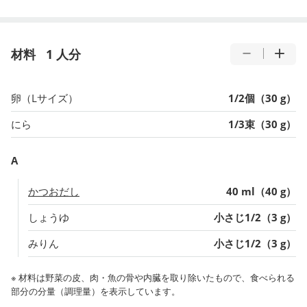
材料
1 人分
卵（Lサイズ）
1/2個（30 g）
にら
1/3束（30 g）
A
かつおだし
40 ml（40 g）
しょうゆ
小さじ1/2（3 g）
みりん
小さじ1/2（3 g）
※ 材料は野菜の皮、肉・魚の骨や内臓を取り除いたもので、食べられる
部分の分量（調理量）を表示しています。