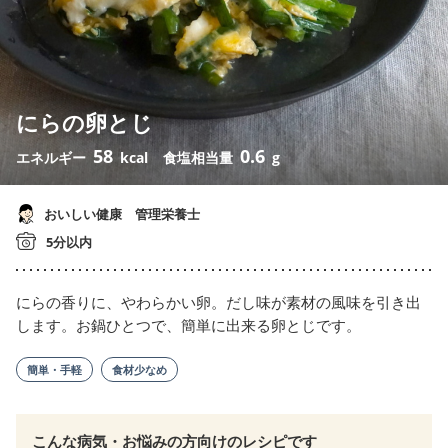
にらの卵とじ
58
0.6
エネルギー
kcal
食塩相当量
g
おいしい健康 管理栄養士
5分以内
にらの香りに、やわらかい卵。だし味が素材の風味を引き出
します。お鍋ひとつで、簡単に出来る卵とじです。
簡単・手軽
食材少なめ
こんな病気・お悩みの方向けのレシピです