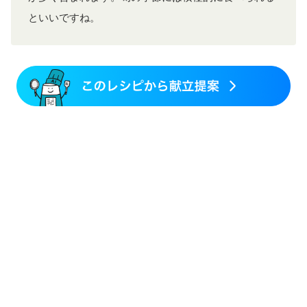
産後（ミルク）
骨折
骨粗しょう症
関節リウマチ
乾癬
フレイル（年齢に合わせた体作り）
低栄養予防
といいですね。
貧血対策
ニキビ・肌荒れ
妊活中
更年期