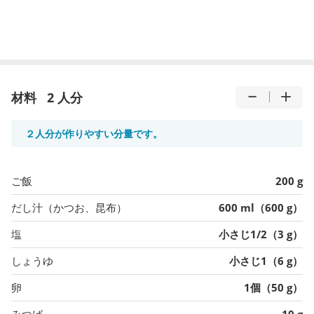
材料
2 人分
２人分が作りやすい分量です。
ご飯
200 g
だし汁（かつお、昆布）
600 ml（600 g）
塩
小さじ1/2（3 g）
しょうゆ
小さじ1（6 g）
卵
1個（50 g）
みつば
10 g