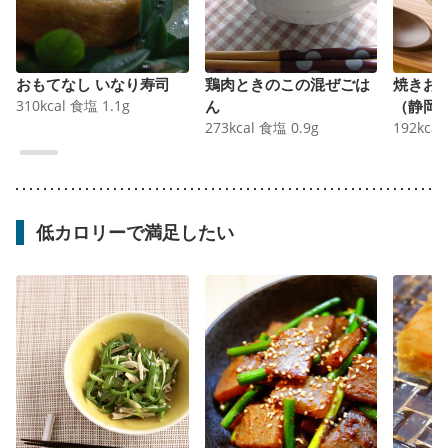
おもてなし いなり寿司
鶏肉ときのこの混ぜごは
焼きお
310
kcal
食塩
1.1
g
ん
（静岡 聖隷三方原病院よ
273
kcal
食塩
0.9
g
り）
192
kcal
低カロリーで満足したい