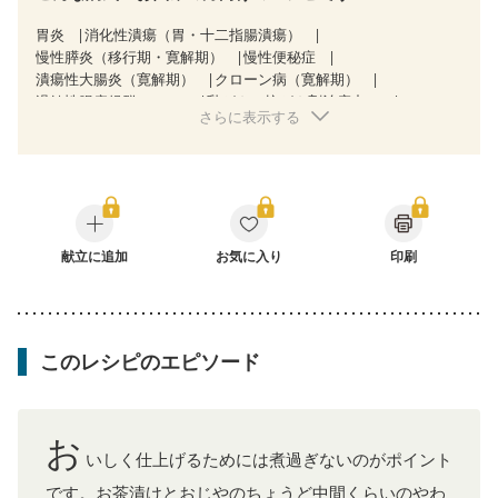
胃炎
消化性潰瘍（胃・十二指腸潰瘍）
慢性膵炎（移行期・寛解期）
慢性便秘症
潰瘍性大腸炎（寛解期）
クローン病（寛解期）
過敏性腸症候群（IBS）
乳がん（抗がん剤治療中）
さらに表示する
胃がん（抗がん剤治療中）
胃がん治療を終えた方・経過観察中の方
大腸がん治療を終えた方・経過観察中の方
大腸がん（抗がん剤治療中）
大腸がん（放射線治療中）
味の感じ方が変わった
食欲がない
消化不良
産後（ミルク）
骨折
骨粗しょう症
関節リウマチ
フレイル（年齢に合わせた体作り）
献立に追加
お気に入り
更年期
印刷
このレシピのエピソード
お
いしく仕上げるためには煮過ぎないのがポイント
です。お茶漬けとおじやのちょうど中間くらいのやわ