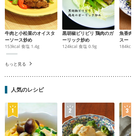
牛肉と小松菜のオイスタ
黒胡椒ビリビリ 鶏肉のガ
魚香肉
ーソース炒め
ーリック炒め
スー
153
kcal
食塩
1.4
g
124
kcal
食塩
0.9
g
184
kcal
もっと見る
人気のレシピ