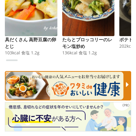
具だくさん 高野豆腐の卵
たらとブロッコリーのレ
ポテト
とじ
モン塩炒め
202
kcal
103
kcal
食塩
1.2
g
136
kcal
食塩
1.2
g