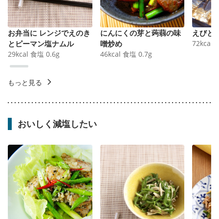
お弁当に レンジでえのき
にんにくの芽と蒟蒻の味
えびと
とピーマン塩ナムル
噌炒め
72
kcal
29
kcal
食塩
0.6
g
46
kcal
食塩
0.7
g
もっと見る
おいしく減塩したい