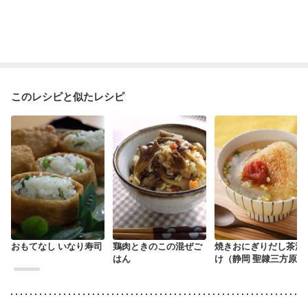
このレシピと似たレシピ
おもてなし いなり寿司
鶏肉ときのこの混ぜご
焼きおにぎりだし茶漬
はん
け（静岡 聖隷三方原病
院より）