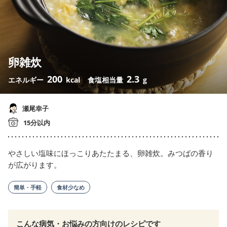
卵雑炊
200
2.3
エネルギー
kcal
食塩相当量
g
瀬尾幸子
15分以内
やさしい塩味にほっこりあたたまる、卵雑炊。みつばの香り
が広がります。
簡単・手軽
食材少なめ
こんな病気・お悩みの方向けのレシピです