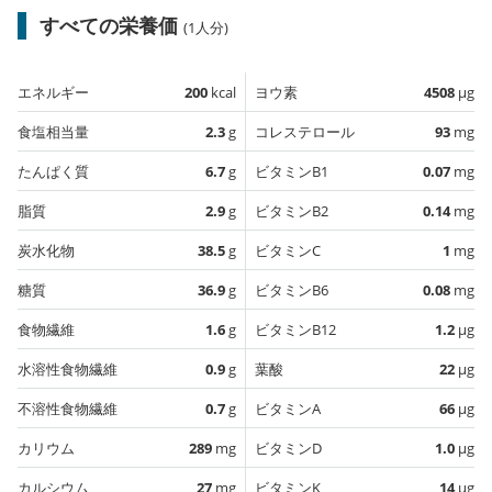
すべての栄養価
(1人分)
エネルギー
200
kcal
ヨウ素
4508
µg
食塩相当量
2.3
g
コレステロール
93
mg
たんぱく質
6.7
g
ビタミンB1
0.07
mg
脂質
2.9
g
ビタミンB2
0.14
mg
炭水化物
38.5
g
ビタミンC
1
mg
糖質
36.9
g
ビタミンB6
0.08
mg
食物繊維
1.6
g
ビタミンB12
1.2
µg
水溶性食物繊維
0.9
g
葉酸
22
µg
不溶性食物繊維
0.7
g
ビタミンA
66
µg
カリウム
289
mg
ビタミンD
1.0
µg
カルシウム
27
mg
ビタミンK
14
µg