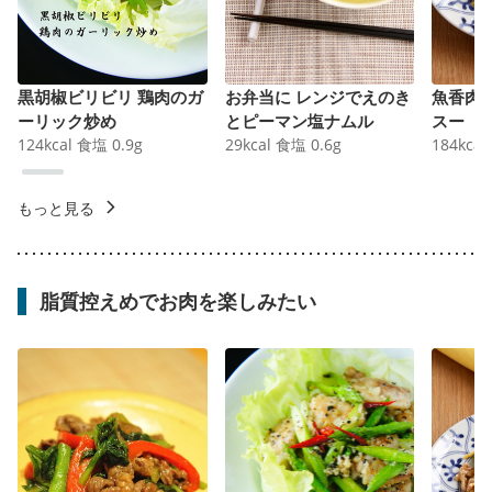
黒胡椒ビリビリ 鶏肉のガ
お弁当に レンジでえのき
魚香肉
ーリック炒め
とピーマン塩ナムル
スー
124
kcal
食塩
0.9
g
29
kcal
食塩
0.6
g
184
kcal
もっと見る
脂質控えめでお肉を楽しみたい