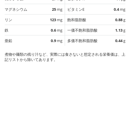
マグネシウム
25
mg
ビタミンE
0.4
mg
リン
123
mg
飽和脂肪酸
0.88
g
鉄
0.6
mg
一価不飽和脂肪酸
1.13
g
亜鉛
0.9
mg
多価不飽和脂肪酸
0.44
g
煮物や麺類の残り汁など、実際には食さないと想定される栄養価は、上
記リストから除いてあります。