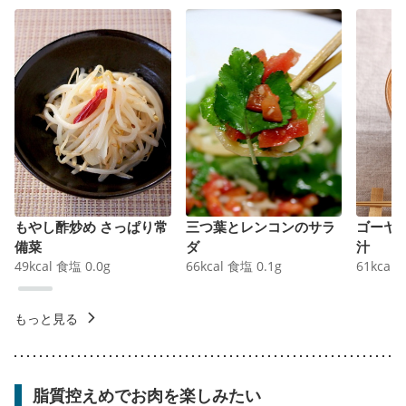
もやし酢炒め さっぱり常
三つ葉とレンコンのサラ
ゴーヤ
備菜
ダ
汁
49
kcal
食塩
0.0
g
66
kcal
食塩
0.1
g
61
kcal
もっと見る
脂質控えめでお肉を楽しみたい