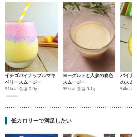
イチゴパイナップルマキ
ヨーグルトと人参の春色
パイナ
ベリースムージー
スムージー
のスム
91
kcal
食塩
0.0
g
95
kcal
食塩
0.1
g
54
kcal
低カロリーで満足したい