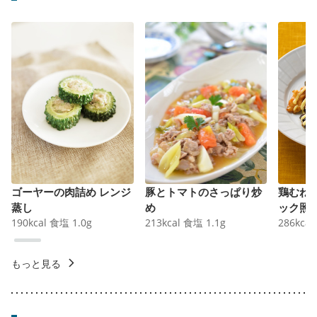
ゴーヤーの肉詰め レンジ
豚とトマトのさっぱり炒
鶏むね
蒸し
め
ック照
190
kcal
食塩
1.0
g
213
kcal
食塩
1.1
g
286
kcal
もっと見る