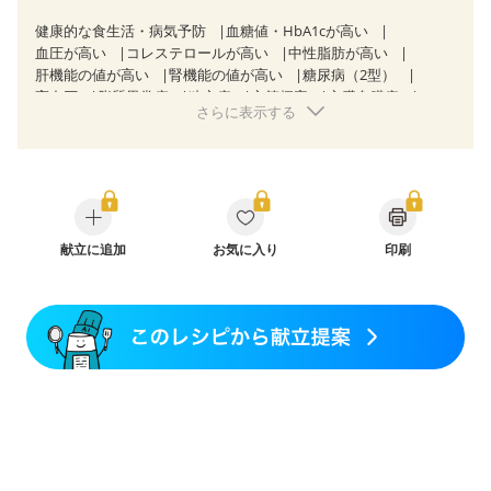
健康的な食生活・病気予防
血糖値・HbA1cが高い
血圧が高い
コレステロールが高い
中性脂肪が高い
肝機能の値が高い
腎機能の値が高い
糖尿病（2型）
高血圧
脂質異常症
狭心症
心筋梗塞
心臓弁膜症
さらに表示する
心不全
胆石症
慢性膵炎（移行期・寛解期）
非アルコール性脂肪肝
痔
慢性便秘症
過敏性腸症候群（IBS）
糖尿病性腎症（第１期）
糖尿病性腎症（第２期）
CKD（ステージ１）
CKD（ステージ２）
乳がん（放射線治療中）
食欲がない
妊娠中(初期)
妊婦健診・体重増加が気になる（初期）
妊婦健診・血糖値が気になる（初期）
献立に追加
お気に入り
妊娠糖尿病(初期)
印刷
産後（母乳）
産後（混合栄養）
骨折
骨粗しょう症
関節リウマチ
フレイル（年齢に合わせた体作り）
貧血対策
ニキビ・肌荒れ
更年期