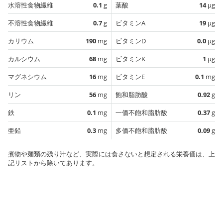
水溶性食物繊維
0.1
g
葉酸
14
µg
不溶性食物繊維
0.7
g
ビタミンA
19
µg
カリウム
190
mg
ビタミンD
0.0
µg
カルシウム
68
mg
ビタミンK
1
µg
マグネシウム
16
mg
ビタミンE
0.1
mg
リン
56
mg
飽和脂肪酸
0.92
g
鉄
0.1
mg
一価不飽和脂肪酸
0.37
g
亜鉛
0.3
mg
多価不飽和脂肪酸
0.09
g
煮物や麺類の残り汁など、実際には食さないと想定される栄養価は、上
記リストから除いてあります。