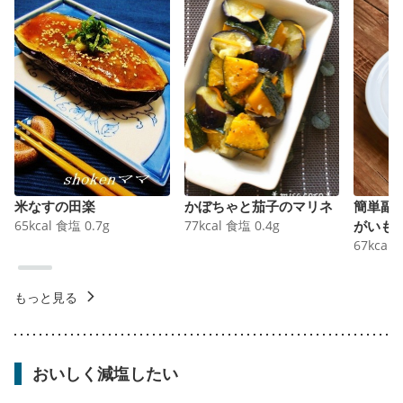
米なすの田楽
かぼちゃと茄子のマリネ
簡単副
65
kcal
食塩
0.7
g
77
kcal
食塩
0.4
g
がいも
67
kcal
もっと見る
おいしく減塩したい