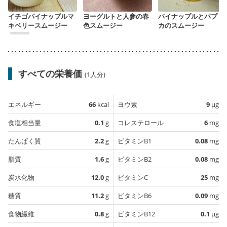
イチゴパイナップルマ
ヨーグルトと人参の春
パイナップルとパプリ
キベリースムージー
色スムージー
カのスムージー
すべての栄養価
(1人分)
エネルギー
66
kcal
ヨウ素
9
µg
食塩相当量
0.1
g
コレステロール
6
mg
たんぱく質
2.2
g
ビタミンB1
0.08
mg
脂質
1.6
g
ビタミンB2
0.08
mg
炭水化物
12.0
g
ビタミンC
25
mg
糖質
11.2
g
ビタミンB6
0.09
mg
食物繊維
0.8
g
ビタミンB12
0.1
µg