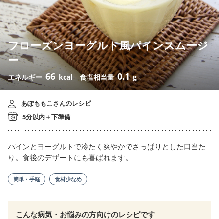
フローズンヨーグルト風パインスムージ
ー
66
0.1
エネルギー
kcal
食塩相当量
g
あぽももこさんのレシピ
5分以内＋下準備
パインとヨーグルトで冷たく爽やかでさっぱりとした口当た
り。食後のデザートにも喜ばれます。
簡単・手軽
食材少なめ
こんな病気・お悩みの方向けのレシピです