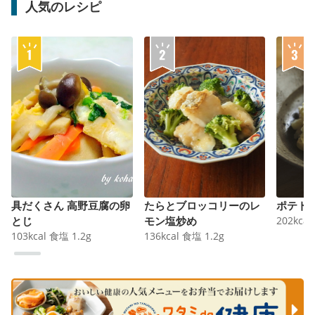
人気のレシピ
具だくさん 高野豆腐の卵
たらとブロッコリーのレ
ポテト
とじ
モン塩炒め
202
kcal
103
kcal
食塩
1.2
g
136
kcal
食塩
1.2
g