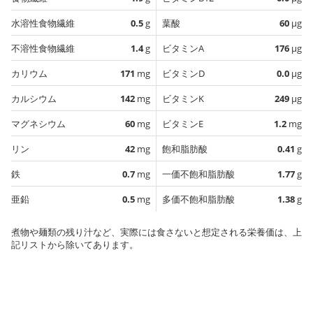
水溶性食物繊維
0.5
g
葉酸
60
µg
不溶性食物繊維
1.4
g
ビタミンA
176
µg
カリウム
171
mg
ビタミンD
0.0
µg
カルシウム
142
mg
ビタミンK
249
µg
マグネシウム
60
mg
ビタミンE
1.2
mg
リン
42
mg
飽和脂肪酸
0.41
g
鉄
0.7
mg
一価不飽和脂肪酸
1.77
g
亜鉛
0.5
mg
多価不飽和脂肪酸
1.38
g
煮物や麺類の残り汁など、実際には食さないと想定される栄養価は、上
記リストから除いてあります。