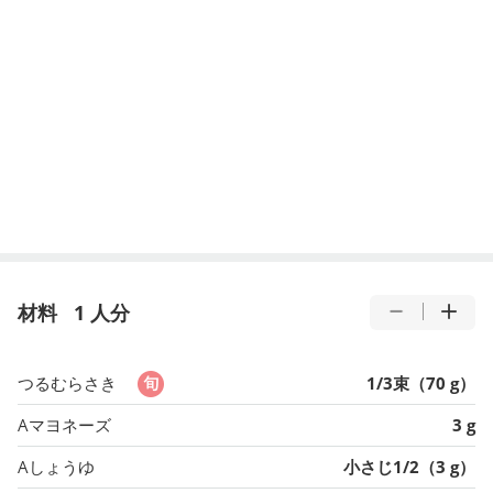
材料
1 人分
つるむらさき
1/3束（70 g）
Aマヨネーズ
3 g
Aしょうゆ
小さじ1/2（3 g）