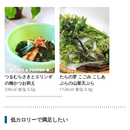
つるむらさきとエリンギ
たらの芽 こごみ こしあ
の梅かつお和え
ぶらの山菜天ぷら
33
kcal
食塩
0.6
g
112
kcal
食塩
0.4
g
低カロリーで満足したい