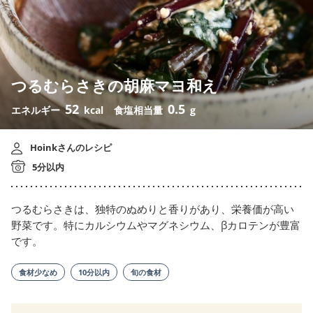
つるむらさきの胡麻マヨ和え
52
0.5
エネルギー
kcal
食塩相当量
g
Hoinkさんのレシピ
5分以内
つるむらさきは、独特のぬめりと香りがあり、栄養価が高い
野菜です。特にカルシウムやマグネシウム、βカロテンが豊富
です。
食材少なめ
10分以内
旬の食材