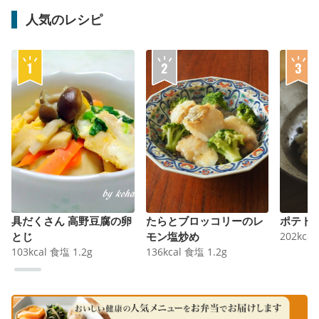
人気のレシピ
具だくさん 高野豆腐の卵
たらとブロッコリーのレ
ポテト
とじ
モン塩炒め
202
kcal
103
kcal
食塩
1.2
g
136
kcal
食塩
1.2
g