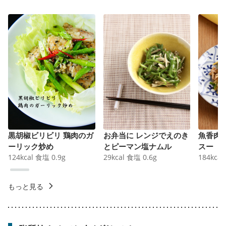
黒胡椒ビリビリ 鶏肉のガ
お弁当に レンジでえのき
魚香肉
ーリック炒め
とピーマン塩ナムル
スー
124
kcal
食塩
0.9
g
29
kcal
食塩
0.6
g
184
kcal
もっと見る