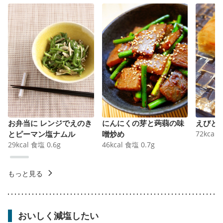
お弁当に レンジでえのき
にんにくの芽と蒟蒻の味
えびと
とピーマン塩ナムル
噌炒め
72
kcal
29
kcal
食塩
0.6
g
46
kcal
食塩
0.7
g
もっと見る
おいしく減塩したい