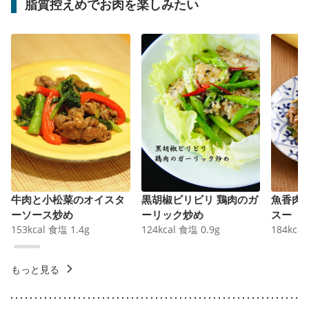
脂質控えめでお肉を楽しみたい
牛肉と小松菜のオイスタ
黒胡椒ビリビリ 鶏肉のガ
魚香肉
ーソース炒め
ーリック炒め
スー
153
kcal
食塩
1.4
g
124
kcal
食塩
0.9
g
184
kcal
もっと見る