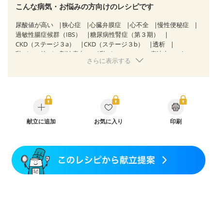
こんな病気・お悩みの方向けのレシピです
尿酸値が高い
狭心症
心臓弁膜症
心不全
慢性便秘症
過敏性腸症候群（IBS）
糖尿病性腎症（第３期）
CKD（ステージ３a）
CKD（ステージ３b）
透析
乳がん（抗がん剤治療中）
乳がん（ホルモン療法中）
さらに表示する
乳がん（放射線治療中）
乳がん治療を終えた方・経過観察中の方など
飲み込みにくい
味の感じ方が変わった
妊娠中(初期)
妊婦健診・体重増加が気になる（初期）
妊婦健診・血圧が気になる（初期）
妊婦健診・血糖値が気になる（初期）
妊娠高血圧(中期)
妊娠糖尿病(初期)
献立に追加
産後（母乳）
お気に入り
産後（混合栄養）
印刷
産後（ミルク）
骨折
骨粗しょう症
関節リウマチ
乾癬
フレイル（年齢に合わせた体作り）
低栄養予防
貧血対策
ニキビ・肌荒れ
妊活中
更年期