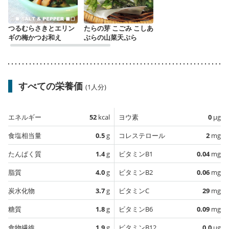
つるむらさきとエリン
たらの芽 こごみ こしあ
ギの梅かつお和え
ぶらの山菜天ぷら
すべての栄養価
(1人分)
エネルギー
52
kcal
ヨウ素
0
µg
食塩相当量
0.5
g
コレステロール
2
mg
たんぱく質
1.4
g
ビタミンB1
0.04
mg
脂質
4.0
g
ビタミンB2
0.06
mg
炭水化物
3.7
g
ビタミンC
29
mg
糖質
1.8
g
ビタミンB6
0.09
mg
食物繊維
1.9
g
ビタミンB12
0.0
µg