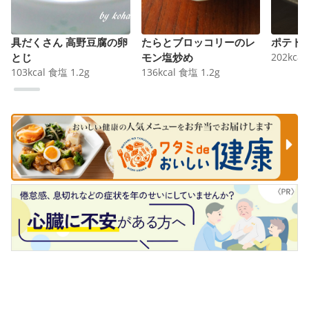
具だくさん 高野豆腐の卵
たらとブロッコリーのレ
ポテト
とじ
モン塩炒め
202
kcal
103
kcal
食塩
1.2
g
136
kcal
食塩
1.2
g