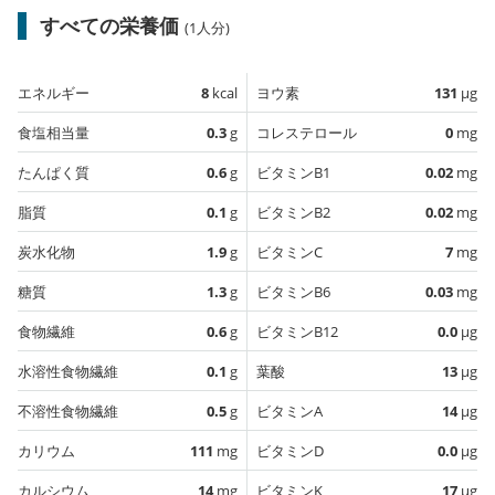
すべての栄養価
(1人分)
エネルギー
8
kcal
ヨウ素
131
µg
食塩相当量
0.3
g
コレステロール
0
mg
たんぱく質
0.6
g
ビタミンB1
0.02
mg
脂質
0.1
g
ビタミンB2
0.02
mg
炭水化物
1.9
g
ビタミンC
7
mg
糖質
1.3
g
ビタミンB6
0.03
mg
食物繊維
0.6
g
ビタミンB12
0.0
µg
水溶性食物繊維
0.1
g
葉酸
13
µg
不溶性食物繊維
0.5
g
ビタミンA
14
µg
カリウム
111
mg
ビタミンD
0.0
µg
カルシウム
14
mg
ビタミンK
17
µg