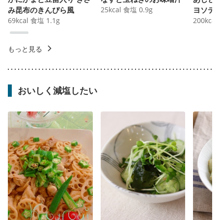
み昆布のきんぴら風
25
kcal
食塩
0.9
g
ヨソテ
69
kcal
食塩
1.1
g
200
kcal
もっと見る
おいしく減塩したい