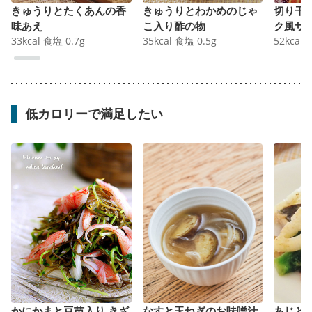
きゅうりとたくあんの香
きゅうりとわかめのじゃ
切り干
味あえ
こ入り酢の物
ク風サ
33
kcal
食塩
0.7
g
35
kcal
食塩
0.5
g
52
kcal
低カロリーで満足したい
かにかまと豆苗入り きざ
なすと玉ねぎのお味噌汁
あじと