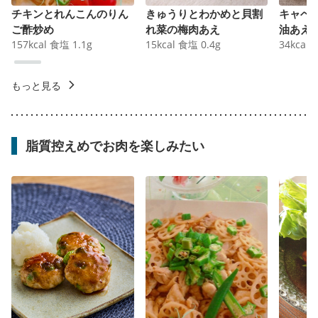
チキンとれんこんのりん
きゅうりとわかめと貝割
キャベ
ご酢炒め
れ菜の梅肉あえ
油あえ
157
kcal
食塩
1.1
g
15
kcal
食塩
0.4
g
34
kcal
もっと見る
脂質控えめでお肉を楽しみたい