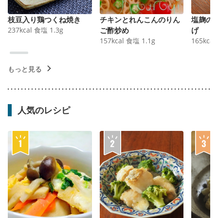
枝豆入り鶏つくね焼き
チキンとれんこんのりん
塩麹の
237
kcal
食塩
1.3
g
ご酢炒め
げ
157
kcal
食塩
1.1
g
165
kcal
もっと見る
人気のレシピ