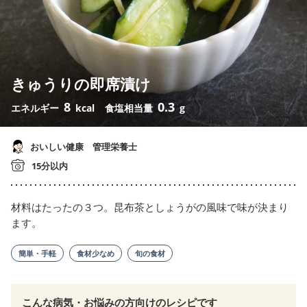
きゅうりの即席漬け
8
0.3
エネルギー
kcal
食塩相当量
g
おいしい健康 管理栄養士
15分以内
材料はたったの３つ。昆布茶としょうがの風味で味が決まり
ます。
簡単・手軽
食材少なめ
旬の食材
こんな病気・お悩みの方向けのレシピです