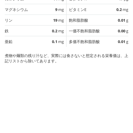
マグネシウム
9
mg
ビタミンE
0.2
mg
リン
19
mg
飽和脂肪酸
0.01
g
鉄
0.2
mg
一価不飽和脂肪酸
0.00
g
亜鉛
0.1
mg
多価不飽和脂肪酸
0.01
g
煮物や麺類の残り汁など、実際には食さないと想定される栄養価は、上
記リストから除いてあります。