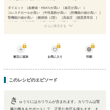
ダイエット
血糖値・HbA1cが高い
血圧が高い
コレステロールが高い
中性脂肪が高い
肝機能の値が高い
腎機能の値が高い
糖尿病（2型）
高血圧
脂質異常症
狭心症
心筋梗塞
心臓弁膜症
心不全
胃炎
さらに表示する
胃ポリープ
逆流性食道炎
胆石症
慢性膵炎（移行期・寛解期）
痔
過敏性腸症候群（IBS）
糖尿病性腎症（第１期）
糖尿病性腎症（第２期）
糖尿病性腎症（第３期）
CKD（ステージ１）
CKD（ステージ２）
CKD（ステージ３a）
CKD（ステージ３b）
透析
乳がん（抗がん剤治療中）
乳がん（ホルモン療法中）
献立に追加
お気に入り
乳がん（放射線治療中）
印刷
乳がん治療を終えた方・経過観察中の方など
胃がん治療を終えた方・経過観察中の方
大腸がん治療を終えた方・経過観察中の方
大腸がん（抗がん剤治療中）
大腸がん（放射線治療中）
このレシピのエピソード
飲み込みにくい
味の感じ方が変わった
食欲がない
消化不良
妊娠中(初期)
妊婦健診・体重増加が気になる（初期）
妊婦健診・血圧が気になる（初期）
き
妊婦健診・血糖値が気になる（初期）
妊娠高血圧(中期)
ゅうりにはカリウムが含まれます。カリウムは腎
妊娠糖尿病(初期)
産後（母乳）
産後（混合栄養）
臓の働きをサポートして、正常な血圧を保ちます。ま