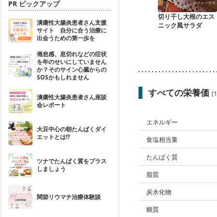
PR ピックアップ
切り干し大根のエス
潰瘍性大腸炎患者さん支援
ニック風サラダ
サイト 自分に合う治療に
出会うための第一歩を
倦怠感、息切れなどの症状
を年のせいにしていません
か？そのサイン心臓からの
SOSかもしれません
すべての栄養価
(
潰瘍性大腸炎患者さん座談
会レポート
エネルギー
大豆中心の朝たんぱくダイ
エットとは!?
食塩相当量
たんぱく質
ツナでたんぱく質をプラス
しましょう
脂質
炭水化物
関節リウマチ治療体験談
糖質