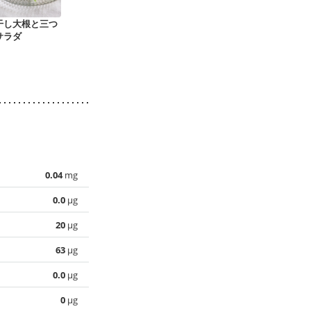
干し大根と三つ
切り干し大根と高野
切り干し大根で作る
サラダ仕立て
サラダ
豆腐の煮物
簡単味噌マヨサラダ
干し大根
0.04
mg
0.0
µg
20
µg
63
µg
0.0
µg
0
µg