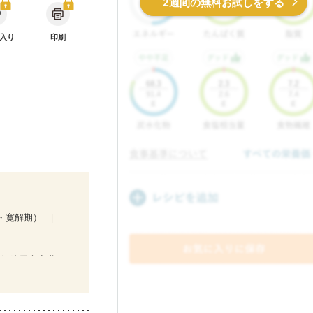
2週間の無料お試しをする
入り
印刷
・寛解期）
娠糖尿病(初期)