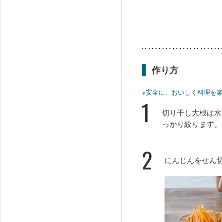
作り方
※安全に、おいしく料理を
1
切り干し大根は水
っかり絞ります。
2
にんじんをせん