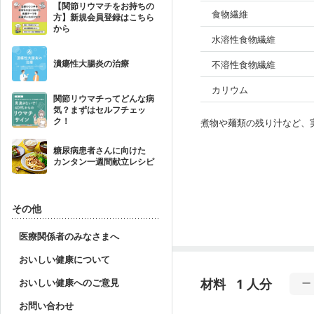
【関節リウマチをお持ちの
食物繊維
方】新規会員登録はこちら
から
水溶性食物繊維
潰瘍性大腸炎の治療
不溶性食物繊維
カリウム
関節リウマチってどんな病
気？まずはセルフチェッ
ク！
煮物や麺類の残り汁など、
糖尿病患者さんに向けた
カンタン一週間献立レシピ
その他
医療関係者のみなさまへ
おいしい健康について
材料
1 人分
おいしい健康へのご意見
お問い合わせ