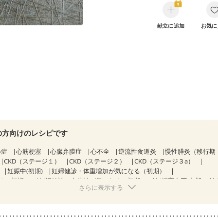
献立に追加
お気に
の方向けのレシピです
心症
心筋梗塞
心臓弁膜症
心不全
逆流性食道炎
慢性膵炎（移行期
CKD（ステージ１）
CKD（ステージ２）
CKD（ステージ３a）
妊娠中(初期)
妊婦健診・体重増加が気になる（初期）
る（初期）
妊婦健診・血糖値が気になる（初期）
妊娠高血圧(中期)
妊
さらに表示する
混合栄養）
関節リウマチ
更年期