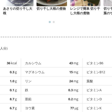
あさりの切り干し大
切り干し大根の煮物
レンジで簡単 切り干
切り
根
し大根の煮物
葉の
1人分)
36
kcal
カルシウム
43
mg
ビタミンB6
0.3
g
マグネシウム
15
mg
ビタミンB12
1.0
g
リン
24
mg
葉酸
0.1
g
鉄
0.3
mg
ビタミンA
8.7
g
亜鉛
0.2
mg
ビタミンD
6.7
g
ヨウ素
77
µg
ビタミンK