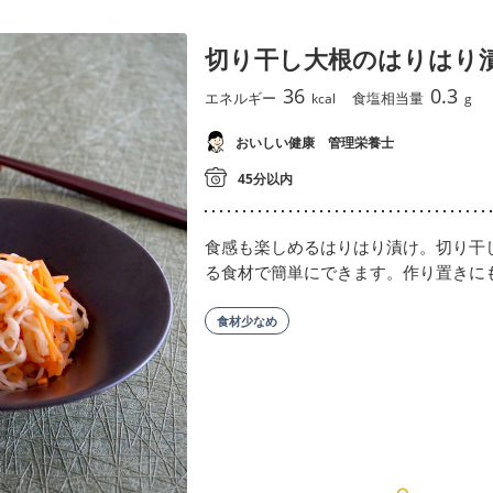
切り干し大根のはりはり
36
0.3
エネルギー
食塩相当量
kcal
g
おいしい健康 管理栄養士
45分以内
食感も楽しめるはりはり漬け。切り干
る食材で簡単にできます。作り置きに
食材少なめ