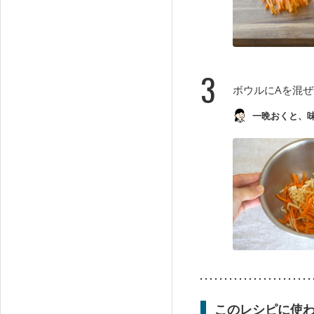
3
ボウルにAを混
一晩おくと、
このレシピに使