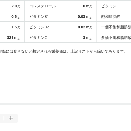
2.0
g
コレステロール
0
mg
ビタミンE
0.5
g
ビタミンB1
0.03
mg
飽和脂肪酸
1.5
g
ビタミンB2
0.02
mg
一価不飽和脂肪
321
mg
ビタミンC
3
mg
多価不飽和脂肪
実際には食さないと想定される栄養価は、上記リストから除いてあります。