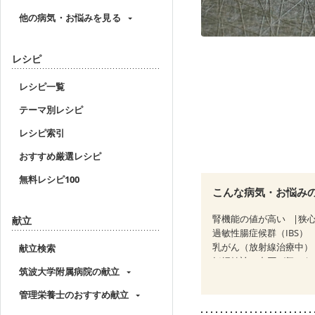
他の病気・お悩みを見る
レシピ
レシピ一覧
テーマ別レシピ
レシピ索引
おすすめ厳選レシピ
無料レシピ100
こんな病気・お悩み
腎機能の値が高い
狭
献立
過敏性腸症候群（IBS）
乳がん（放射線治療中）
献立検索
妊婦健診・血圧が気にな
筑波大学附属病院の献立
産後（母乳）
産後（
管理栄養士のおすすめ献立