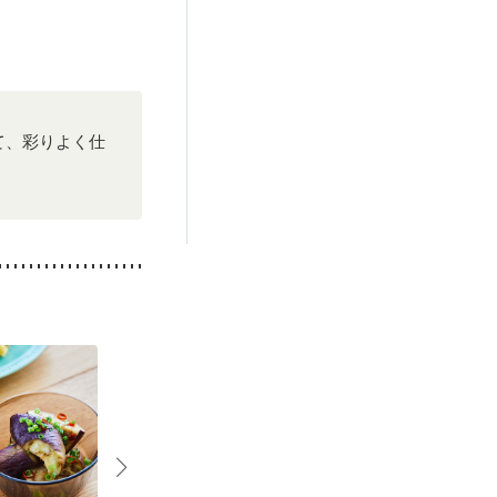
）
抗がん剤治療中）
後（混合栄養）
・肌荒れ
て、彩りよく仕