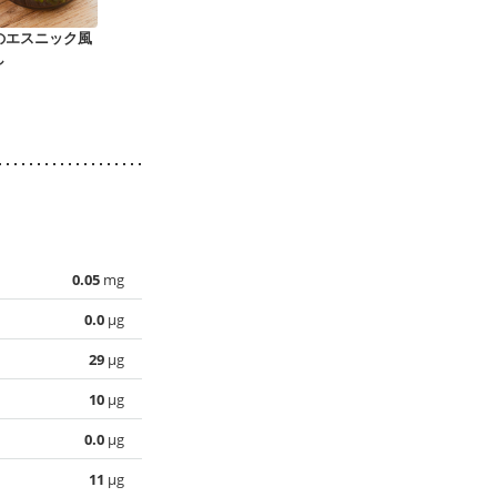
のエスニック風
なすのたたき風
ナスの地中海風サラ
めんつゆでな
し
ダ
浸し
0.05
mg
0.0
µg
29
µg
10
µg
0.0
µg
11
µg