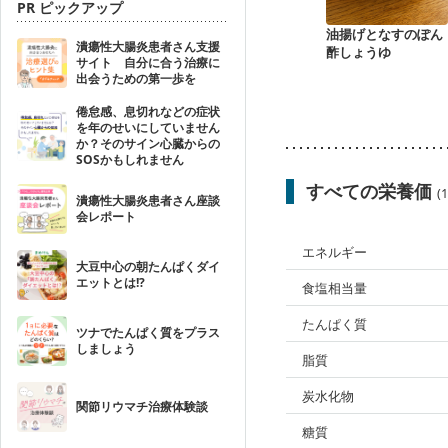
PR ピックアップ
油揚げとなすのぽん
潰瘍性大腸炎患者さん支援
酢しょうゆ
サイト 自分に合う治療に
出会うための第一歩を
倦怠感、息切れなどの症状
を年のせいにしていません
か？そのサイン心臓からの
SOSかもしれません
すべての栄養価
(
潰瘍性大腸炎患者さん座談
会レポート
エネルギー
大豆中心の朝たんぱくダイ
エットとは!?
食塩相当量
たんぱく質
ツナでたんぱく質をプラス
しましょう
脂質
炭水化物
関節リウマチ治療体験談
糖質