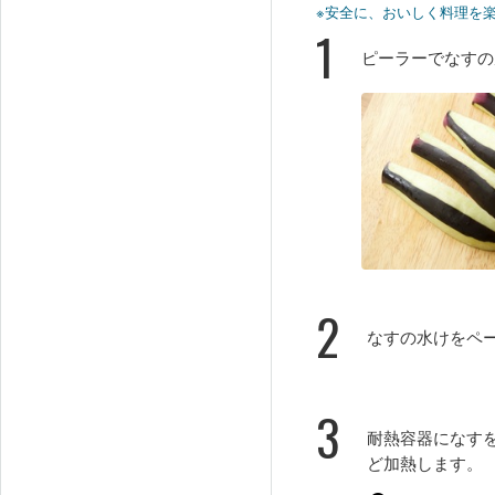
※安全に、おいしく料理を
1
ピーラーでなすの
2
なすの水けをペ
3
耐熱容器になす
ど加熱します。