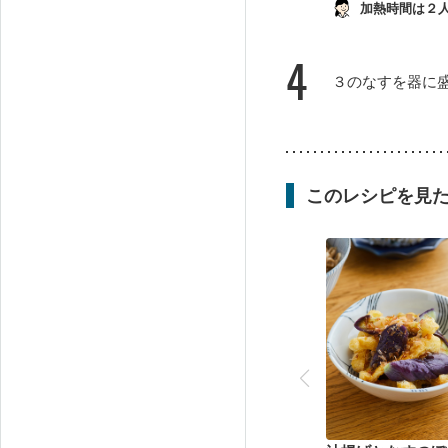
加熱時間は２
4
３のなすを器に
このレシピを見