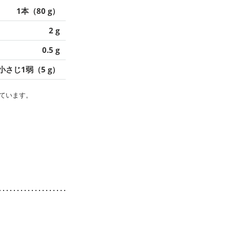
1本（80 g）
2 g
0.5 g
小さじ1弱（5 g）
ています。