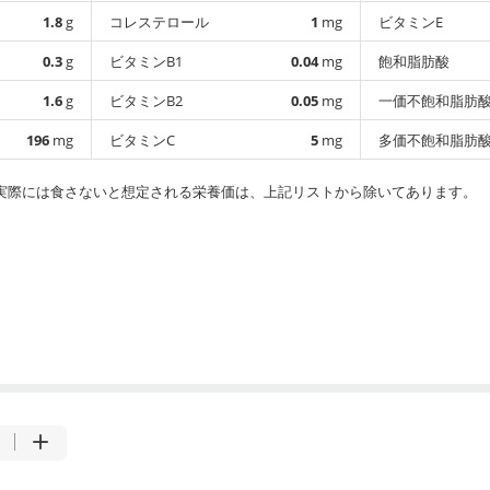
1.8
g
コレステロール
1
mg
ビタミンE
0.3
g
ビタミンB1
0.04
mg
飽和脂肪酸
1.6
g
ビタミンB2
0.05
mg
一価不飽和脂肪
196
mg
ビタミンC
5
mg
多価不飽和脂肪
実際には食さないと想定される栄養価は、上記リストから除いてあります。