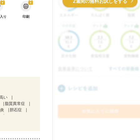
2週間の無料お試しをする
入り
印刷
が高い
脂質異常症
道炎
胆石症
）
ン療法中）