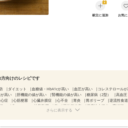
献立に追加
お気に
の方向けのレシピです
防
ダイエット
血糖値・HbA1cが高い
血圧が高い
コレステロール
値が高い
肝機能の値が高い
腎機能の値が高い
糖尿病（2型）
高血圧
狭心症
心筋梗塞
心臓弁膜症
心不全
胃炎
胃ポリープ
逆流性食
期）
非アルコール性脂肪肝
痔
慢性便秘症
潰瘍性大腸炎（寛解期
さらに表示する
過敏性腸症候群（IBS）
睡眠時無呼吸症候群
糖尿病性腎症（第１期）
糖尿病性腎症（第３期）
CKD（ステージ１）
CKD（ステージ２）
CKD（ステージ３b）
透析
乳がん（抗がん剤治療中）
乳がん（ホルモ