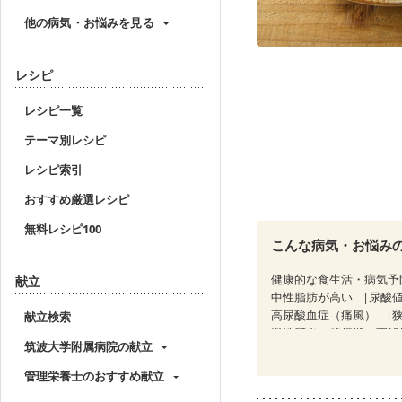
他の病気・お悩みを見る
レシピ
レシピ一覧
テーマ別レシピ
レシピ索引
おすすめ厳選レシピ
無料レシピ100
こんな病気・お悩み
健康的な食生活・病気予
献立
中性脂肪が高い
尿酸
高尿酸血症（痛風）
献立検索
慢性膵炎（移行期・寛解
筑波大学附属病院の献立
クローン病（寛解期）
糖尿病性腎症（第２期）
管理栄養士のおすすめ献立
CKD（ステージ３a）