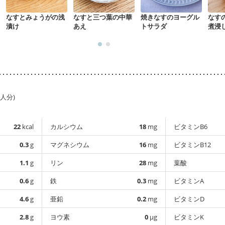
なすとみょうがの浅
なすと三つ葉の中華
焼きなすのヨーグル
なす
漬け
あえ
トサラダ
煮浸
1人分)
22
kcal
カルシウム
18
mg
ビタミンB6
0.3
g
マグネシウム
16
mg
ビタミンB12
1.1
g
リン
28
mg
葉酸
0.6
g
鉄
0.3
mg
ビタミンA
4.6
g
亜鉛
0.2
mg
ビタミンD
2.8
g
ヨウ素
0
µg
ビタミンK