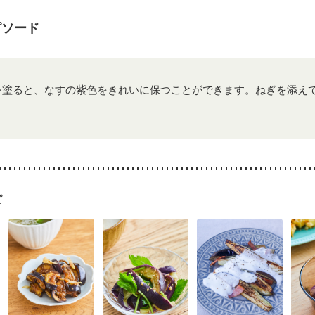
乳がん治療を終えた方・経過観察中の方など
胃がん（抗がん剤治療中
経過観察中の方
大腸がん治療を終えた方・経過観察中の方
大腸がん（
ピソード
）
飲み込みにくい
食欲がない
消化不良
妊娠中(初期)
になる（初期）
妊婦健診・血圧が気になる（初期）
なる（初期）
妊娠高血圧(中期)
妊娠糖尿病(初期)
産後（母乳）
産
骨粗しょう症
関節リウマチ
乾癬
低栄養予防
貧血対策
ニキビ
を塗ると、なすの紫色をきれいに保つことができます。ねぎを添え
ピ