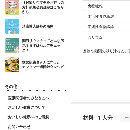
【関節リウマチをお持ちの
食物繊維
方】新規会員登録はこちら
から
水溶性食物繊維
潰瘍性大腸炎の治療
不溶性食物繊維
カリウム
関節リウマチってどんな病
気？まずはセルフチェッ
ク！
煮物や麺類の残り汁など、
糖尿病患者さんに向けた
カンタン一週間献立レシピ
その他
医療関係者のみなさまへ
おいしい健康について
材料
1 人分
おいしい健康へのご意見
お問い合わせ