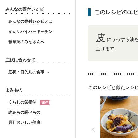
乳がん（放射線治療中）
胃がん治療を終えた方・
みんなの寄付レシピ
このレシピのエ
大腸がん（放射線治療中
妊婦健診・体重増加が気
みんなの寄付レシピとは
妊婦健診・血糖値が気に
がんサバイバーキッチン
産後（ミルク）
骨折
皮
妊活中
更年期
にうっすら油
糖尿病のみなさんへ
上げます。
症状に合わせて
症状・目的別の食事
このレシピと似たレシ
よみもの
くらしの栄養学
読みもの調べもの
月刊おいしい健康