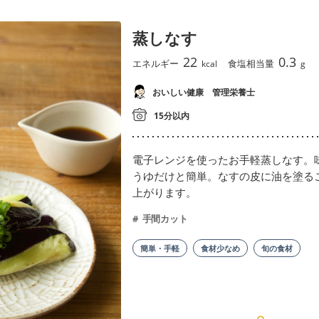
蒸しなす
22
0.3
エネルギー
食塩相当量
kcal
g
おいしい健康 管理栄養士
15分以内
電子レンジを使ったお手軽蒸しなす。
うゆだけと簡単。なすの皮に油を塗る
上がります。
手間カット
簡単・手軽
食材少なめ
旬の食材