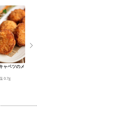
キャベツのメ
柔らか和風味 ピーマ
鶏ひき肉でピーマンの
ンの肉詰め
肉詰め
塩
0.7
g
227
kcal
食塩
1.4
g
191
kcal
食塩
1.4
g
1