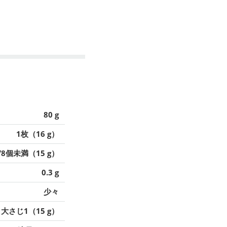
80 g
1枚（16 g）
/8個未満（15 g）
0.3 g
少々
大さじ1（15 g）