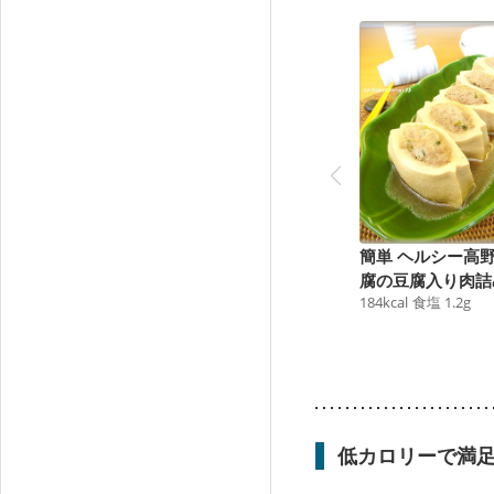
簡単 ヘルシー高
腐の豆腐入り肉詰
184
kcal
食塩
1.2
g
低カロリーで満