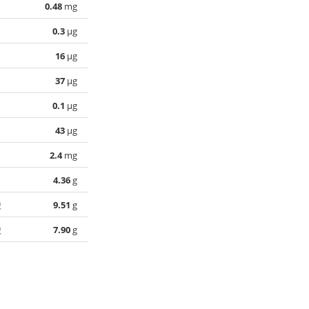
0.48
mg
0.3
µg
16
µg
37
µg
0.1
µg
43
µg
2.4
mg
4.36
g
酸
9.51
g
酸
7.90
g