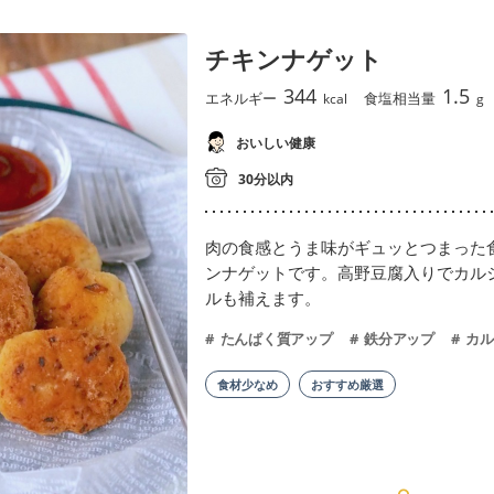
チキンナゲット
344
1.5
エネルギー
食塩相当量
kcal
g
おいしい健康
30分以内
肉の食感とうま味がギュッとつまった
ンナゲットです。高野豆腐入りでカル
ルも補えます。
たんぱく質アップ
鉄分アップ
カル
食材少なめ
おすすめ厳選