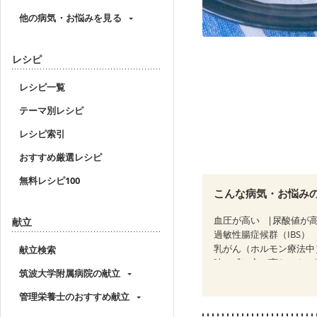
他の病気・お悩みを見る
レシピ
レシピ一覧
テーマ別レシピ
レシピ索引
おすすめ厳選レシピ
無料レシピ100
こんな病気・お悩み
血圧が高い
尿酸値が
献立
過敏性腸症候群（IBS）
乳がん（ホルモン療法中
献立検索
味の感じ方が変わった
筑波大学附属病院の献立
フレイル（年齢に合わせ
管理栄養士のおすすめ献立