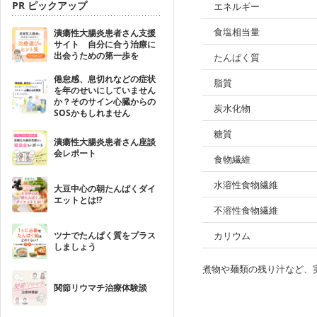
PR ピックアップ
エネルギー
食塩相当量
潰瘍性大腸炎患者さん支援
サイト 自分に合う治療に
出会うための第一歩を
たんぱく質
倦怠感、息切れなどの症状
脂質
を年のせいにしていません
か？そのサイン心臓からの
炭水化物
SOSかもしれません
糖質
潰瘍性大腸炎患者さん座談
会レポート
食物繊維
水溶性食物繊維
大豆中心の朝たんぱくダイ
エットとは!?
不溶性食物繊維
ツナでたんぱく質をプラス
カリウム
しましょう
煮物や麺類の残り汁など、
関節リウマチ治療体験談