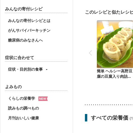
みんなの寄付レシピ
このレシピと似たレシ
みんなの寄付レシピとは
がんサバイバーキッチン
糖尿病のみなさんへ
症状に合わせて
症状・目的別の食事
簡単 ヘルシー高野豆
腐の豆腐入り肉詰め
煮
よみもの
くらしの栄養学
読みもの調べもの
すべての栄養価
月刊おいしい健康
(