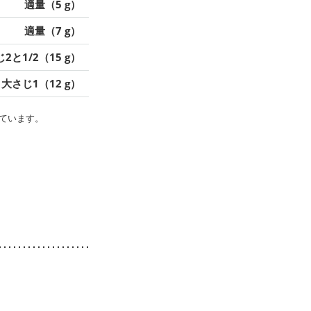
適量（5 g）
適量（7 g）
2と1/2（15 g）
大さじ1（12 g）
ています。