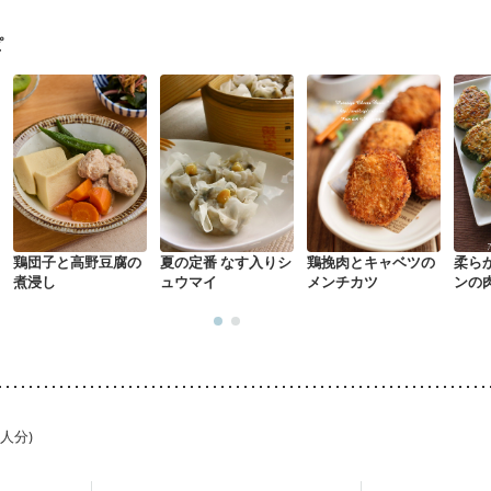
ピ
鶏団子と高野豆腐の
夏の定番 なす入りシ
鶏挽肉とキャベツの
柔ら
煮浸し
ュウマイ
メンチカツ
ンの
1人分)