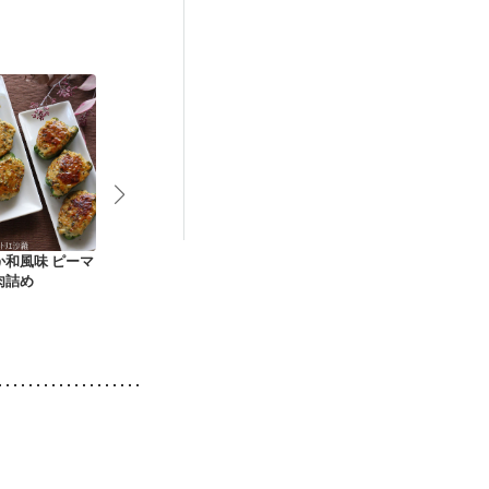
か和風味 ピーマ
鶏ひき肉でピーマン
ひき肉とズッキーニ
電子レンジで
肉詰め
の肉詰め
とパプリカのカレー
ミートローフ
炒め