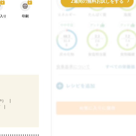
2週間の無料お試しをする
入り
印刷
中）
ど