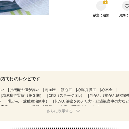
献立に追加
お気に
の方向けのレシピです
高い
肝機能の値が高い
高血圧
狭心症
心臓弁膜症
心不全
糖尿病性腎症（第３期）
CKD（ステージ３b）
乳がん（抗がん剤治療
）
乳がん（放射線治療中）
乳がん治療を終えた方・経過観察中の方な
産後（ミルク）
骨折
骨粗しょう症
関節リウマチ
さらに表示する
た体作り）
低栄養予防
貧血対策
ニキビ・肌荒れ
妊活中
更年期