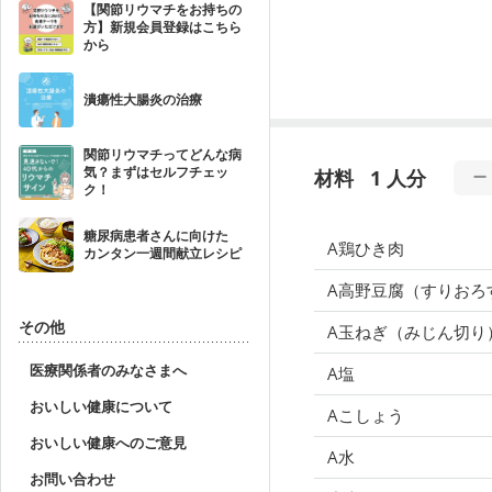
【関節リウマチをお持ちの
方】新規会員登録はこちら
から
潰瘍性大腸炎の治療
関節リウマチってどんな病
気？まずはセルフチェッ
材料
1 人分
ク！
糖尿病患者さんに向けた
A鶏ひき肉
カンタン一週間献立レシピ
A高野豆腐（すりおろ
その他
A玉ねぎ（みじん切り
医療関係者のみなさまへ
A塩
おいしい健康について
Aこしょう
おいしい健康へのご意見
A水
お問い合わせ