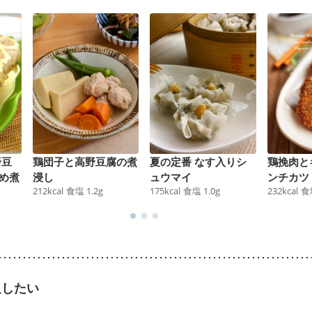
野豆
鶏団子と高野豆腐の煮
夏の定番 なす入りシ
鶏挽肉と
め煮
浸し
ュウマイ
ンチカツ
212
kcal
食塩
1.2
g
175
kcal
食塩
1.0
g
232
kcal
食
足したい