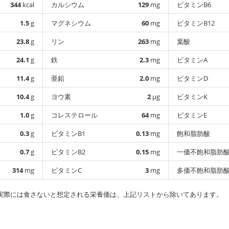
344
kcal
カルシウム
129
mg
ビタミンB6
1.5
g
マグネシウム
60
mg
ビタミンB12
23.8
g
リン
263
mg
葉酸
24.1
g
鉄
2.3
mg
ビタミンA
11.4
g
亜鉛
2.0
mg
ビタミンD
10.4
g
ヨウ素
2
µg
ビタミンK
1.0
g
コレステロール
64
mg
ビタミンE
0.3
g
ビタミンB1
0.13
mg
飽和脂肪酸
0.7
g
ビタミンB2
0.15
mg
一価不飽和脂肪
314
mg
ビタミンC
3
mg
多価不飽和脂肪
実際には食さないと想定される栄養価は、上記リストから除いてあります。