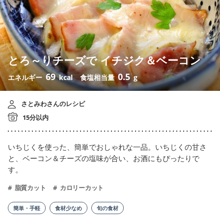
とろ～りチーズで イチジク＆ベーコン
69
0.5
エネルギー
kcal
食塩相当量
g
さとみわさんのレシピ
15分以内
いちじくを使った、簡単でおしゃれな一品。いちじくの甘さ
と、ベーコン＆チーズの塩味が合い、お酒にもぴったりで
す。
脂質カット
カロリーカット
簡単・手軽
食材少なめ
旬の食材