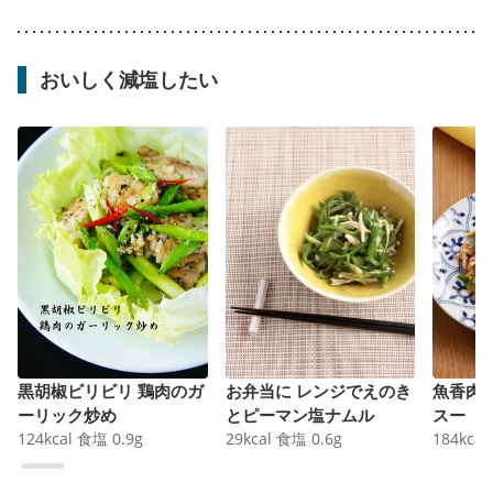
おいしく減塩したい
黒胡椒ビリビリ 鶏肉のガ
お弁当に レンジでえのき
魚香肉
ーリック炒め
とピーマン塩ナムル
スー
124
kcal
食塩
0.9
g
29
kcal
食塩
0.6
g
184
kcal