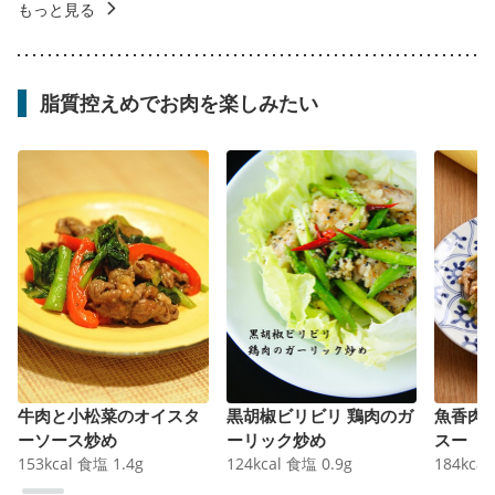
もっと見る
脂質控えめでお肉を楽しみたい
牛肉と小松菜のオイスタ
黒胡椒ビリビリ 鶏肉のガ
魚香肉
ーソース炒め
ーリック炒め
スー
153
kcal
食塩
1.4
g
124
kcal
食塩
0.9
g
184
kcal