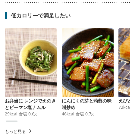
低カロリーで満足したい
お弁当に レンジでえのき
にんにくの芽と蒟蒻の味
えびと
とピーマン塩ナムル
噌炒め
72
kcal
29
kcal
食塩
0.6
g
46
kcal
食塩
0.7
g
もっと見る