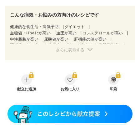
こんな病気・お悩みの方向けのレシピです
健康的な食生活・病気予防
ダイエット
血糖値・HbA1cが高い
血圧が高い
コレステロールが高い
中性脂肪が高い
尿酸値が高い
肝機能の値が高い
腎機能の値が高い
糖尿病（2型）
高血圧
脂質異常症
さらに表示する
高尿酸血症（痛風）
胃ポリープ
胆石症
慢性膵炎（移行期・寛解期）
過敏性腸症候群（IBS）
CKD（ステージ１）
CKD（ステージ２）
CKD（ステージ３a）
CKD（ステージ３b）
透析
乳がん（抗がん剤治療中）
乳がん（ホルモン療法中）
乳がん（放射線治療中）
乳がん治療を終えた方・経過観察中の方など
献立に追加
お気に入り
印刷
飲み込みにくい
産後（ミルク）
骨折
骨粗しょう症
関節リウマチ
フレイル（年齢に合わせた体作り）
低栄養予防
貧血対策
ニキビ・肌荒れ
妊活中
更年期