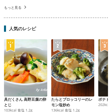
もっと見る
人気のレシピ
具だくさん 高野豆腐の卵
たらとブロッコリーのレ
ポテト
とじ
モン塩炒め
202
kcal
103
kcal
食塩
1.2
g
136
kcal
食塩
1.2
g