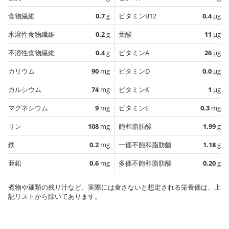
食物繊維
0.7
g
ビタミンB12
0.4
µg
水溶性食物繊維
0.2
g
葉酸
11
µg
不溶性食物繊維
0.4
g
ビタミンA
26
µg
カリウム
90
mg
ビタミンD
0.0
µg
カルシウム
74
mg
ビタミンK
1
µg
マグネシウム
9
mg
ビタミンE
0.3
mg
リン
108
mg
飽和脂肪酸
1.99
g
鉄
0.2
mg
一価不飽和脂肪酸
1.18
g
亜鉛
0.6
mg
多価不飽和脂肪酸
0.20
g
煮物や麺類の残り汁など、実際には食さないと想定される栄養価は、上
記リストから除いてあります。