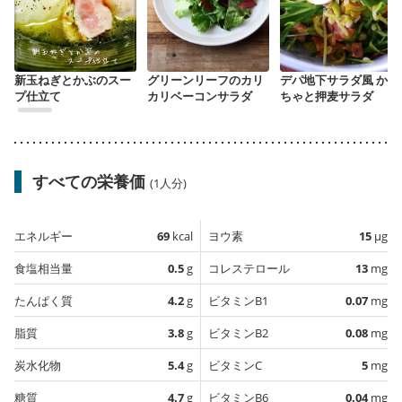
新玉ねぎとかぶのスー
グリーンリーフのカリ
デパ地下サラダ風 かぼ
プ仕立て
カリベーコンサラダ
ちゃと押麦サラダ
すべての栄養価
(1人分)
エネルギー
69
kcal
ヨウ素
15
µg
食塩相当量
0.5
g
コレステロール
13
mg
たんぱく質
4.2
g
ビタミンB1
0.07
mg
脂質
3.8
g
ビタミンB2
0.08
mg
炭水化物
5.4
g
ビタミンC
5
mg
糖質
4.7
g
ビタミンB6
0.04
mg