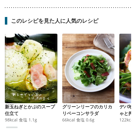
このレシピを見た人に人気のレシピ
新玉ねぎとかぶのスープ
グリーンリーフのカリカ
デパ地
仕立て
リベーコンサラダ
ゃと押
98
kcal
食塩
1.1
g
66
kcal
食塩
0.6
g
122
kcal