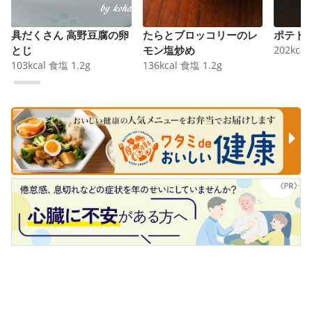
具だくさん 高野豆腐の卵
たらとブロッコリーのレ
ポテト
とじ
モン塩炒め
202
kcal
103
kcal
食塩
1.2
g
136
kcal
食塩
1.2
g