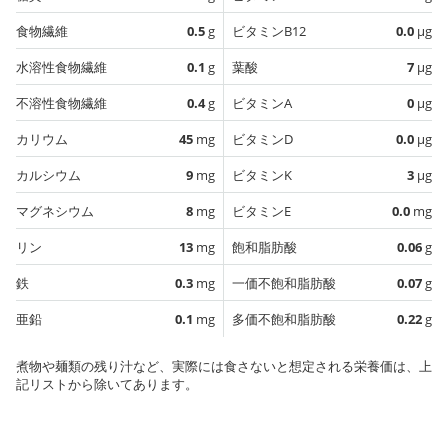
食物繊維
0.5
g
ビタミンB12
0.0
µg
水溶性食物繊維
0.1
g
葉酸
7
µg
不溶性食物繊維
0.4
g
ビタミンA
0
µg
カリウム
45
mg
ビタミンD
0.0
µg
カルシウム
9
mg
ビタミンK
3
µg
マグネシウム
8
mg
ビタミンE
0.0
mg
リン
13
mg
飽和脂肪酸
0.06
g
鉄
0.3
mg
一価不飽和脂肪酸
0.07
g
亜鉛
0.1
mg
多価不飽和脂肪酸
0.22
g
煮物や麺類の残り汁など、実際には食さないと想定される栄養価は、上
記リストから除いてあります。