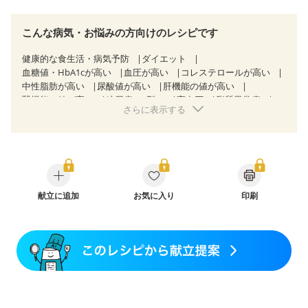
こんな病気・お悩みの方向けのレシピです
健康的な食生活・病気予防
ダイエット
血糖値・HbA1cが高い
血圧が高い
コレステロールが高い
中性脂肪が高い
尿酸値が高い
肝機能の値が高い
腎機能の値が高い
糖尿病（2型）
高血圧
脂質異常症
さらに表示する
高尿酸血症（痛風）
狭心症
心筋梗塞
心臓弁膜症
心不全
胃炎
胃ポリープ
逆流性食道炎
胆石症
慢性膵炎（移行期・寛解期）
痔
過敏性腸症候群（IBS）
糖尿病性腎症（第３期）
CKD（ステージ１）
CKD（ステージ２）
CKD（ステージ３a）
CKD（ステージ３b）
透析
乳がん（抗がん剤治療中）
乳がん（ホルモン療法中）
献立に追加
お気に入り
乳がん（放射線治療中）
印刷
乳がん治療を終えた方・経過観察中の方など
飲み込みにくい
食欲がない
妊娠中(初期)
妊婦健診・体重増加が気になる（初期）
妊婦健診・血圧が気になる（初期）
妊婦健診・血糖値が気になる（初期）
妊娠高血圧(中期)
妊娠糖尿病(初期)
産後（母乳）
産後（混合栄養）
産後（ミルク）
骨折
骨粗しょう症
関節リウマチ
乾癬
低栄養予防
貧血対策
ニキビ・肌荒れ
妊活中