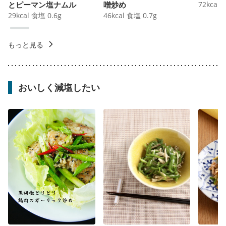
とピーマン塩ナムル
噌炒め
72
kcal
29
kcal
食塩
0.6
g
46
kcal
食塩
0.7
g
もっと見る
おいしく減塩したい