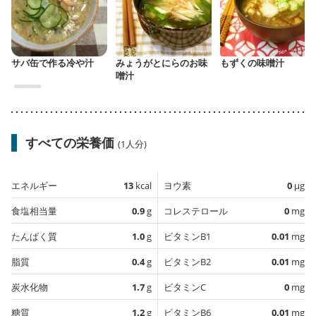
サバ缶で作る冷や汁
みょうがとにらのお味
もずくの味噌汁
噌汁
すべての栄養価
(1人分)
エネルギー
13
kcal
ヨウ素
0
µg
食塩相当量
0.9
g
コレステロール
0
mg
たんぱく質
1.0
g
ビタミンB1
0.01
mg
脂質
0.4
g
ビタミンB2
0.01
mg
炭水化物
1.7
g
ビタミンC
0
mg
糖質
1.2
g
ビタミンB6
0.01
mg