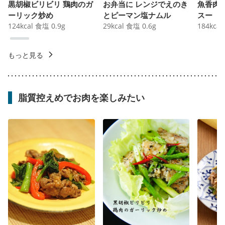
黒胡椒ビリビリ 鶏肉のガ
お弁当に レンジでえのき
魚香肉
ーリック炒め
とピーマン塩ナムル
スー
124
kcal
食塩
0.9
g
29
kcal
食塩
0.6
g
184
kcal
もっと見る
脂質控えめでお肉を楽しみたい