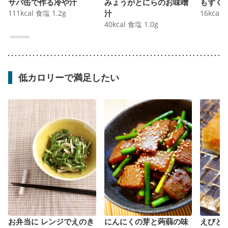
サバ缶で作る冷や汁
みょうがとにらのお味噌
もずく
111
kcal
食塩
1.2
g
汁
16
kcal
40
kcal
食塩
1.0
g
低カロリーで満足したい
お弁当に レンジでえのき
にんにくの芽と蒟蒻の味
えびと