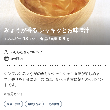
みょうが香る シャキッとお味噌汁
13
0.9
エネルギー
kcal
食塩相当量
g
いじゅむさんのレシピ
5分以内
シンプルにみょうがの香りやシャキシャキ食感が楽しめま
す。香りを存分に楽しむには、食べる直前に刻むのがポイン
トです。
塩分カット
簡単・手軽
食材少なめ
旬の食材