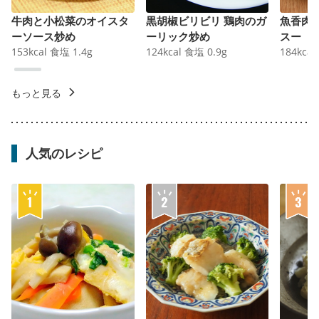
牛肉と小松菜のオイスタ
黒胡椒ビリビリ 鶏肉のガ
魚香肉
ーソース炒め
ーリック炒め
スー
153
kcal
食塩
1.4
g
124
kcal
食塩
0.9
g
184
kcal
もっと見る
人気のレシピ