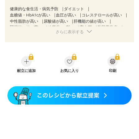
健康的な食生活・病気予防
ダイエット
血糖値・HbA1cが高い
血圧が高い
コレステロールが高い
中性脂肪が高い
尿酸値が高い
肝機能の値が高い
腎機能の値が高い
糖尿病（2型）
高血圧
脂質異常症
さらに表示する
高尿酸血症（痛風）
狭心症
心筋梗塞
心臓弁膜症
心不全
胃ポリープ
逆流性食道炎
胆石症
慢性膵炎（移行期・寛解期）
痔
慢性便秘症
過敏性腸症候群（IBS）
糖尿病性腎症（第１期）
糖尿病性腎症（第２期）
糖尿病性腎症（第３期）
CKD（ステージ１）
CKD（ステージ２）
CKD（ステージ３a）
献立に追加
CKD（ステージ３b）
お気に入り
透析
印刷
乳がん（抗がん剤治療中）
乳がん（ホルモン療法中）
乳がん（放射線治療中）
乳がん治療を終えた方・経過観察中の方など
飲み込みにくい
味の感じ方が変わった
食欲がない
妊娠中(初期)
妊婦健診・体重増加が気になる（初期）
妊婦健診・血圧が気になる（初期）
妊婦健診・血糖値が気になる（初期）
妊娠高血圧(中期)
妊娠糖尿病(初期)
産後（母乳）
産後（混合栄養）
産後（ミルク）
骨折
骨粗しょう症
関節リウマチ
乾癬
貧血対策
ニキビ・肌荒れ
妊活中
更年期