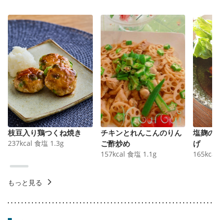
枝豆入り鶏つくね焼き
チキンとれんこんのりん
塩麹の
237
kcal
食塩
1.3
g
ご酢炒め
げ
157
kcal
食塩
1.1
g
165
kcal
もっと見る