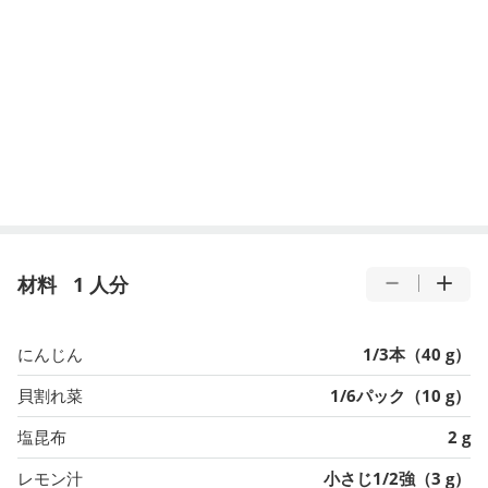
材料
1 人分
にんじん
1/3本（40 g）
貝割れ菜
1/6パック（10 g）
塩昆布
2 g
レモン汁
小さじ1/2強（3 g）