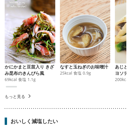
かにかまと豆苗入り きざ
なすと玉ねぎのお味噌汁
あじと
み昆布のきんぴら風
25
kcal
食塩
0.9
g
ヨソテ
69
kcal
食塩
1.1
g
200
kcal
もっと見る
おいしく減塩したい