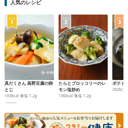
人気のレシピ
具だくさん 高野豆腐の卵
たらとブロッコリーのレ
ポテト
とじ
モン塩炒め
202
kcal
103
kcal
食塩
1.2
g
136
kcal
食塩
1.2
g