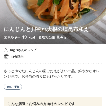
にんじんと貝割れ大根の塩昆布和え
19
0.4
エネルギー
kcal
食塩相当量
g
kigiriさんのレシピ
15分以内
さっとゆでたにんじんの歯ごたえがよい一品。鮮やかなオレ
ンジ色で、お弁当の彩りにもぴったりです。
簡単・手軽
こんな病気・お悩みの方向けのレシピです