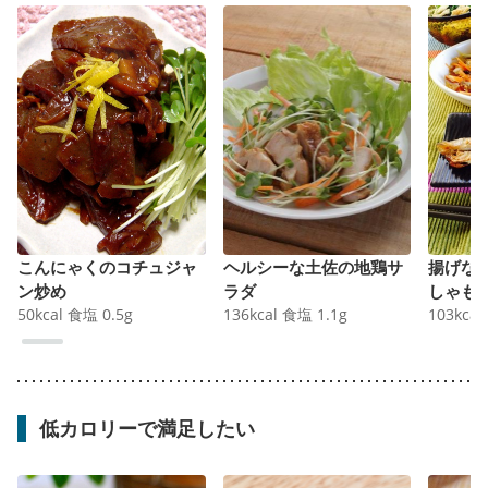
こんにゃくのコチュジャ
ヘルシーな土佐の地鶏サ
揚げな
ン炒め
ラダ
しゃも
50
kcal
食塩
0.5
g
136
kcal
食塩
1.1
g
103
kcal
低カロリーで満足したい