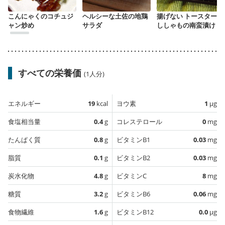
こんにゃくのコチュジ
ヘルシーな土佐の地鶏
揚げない トースターで
ャン炒め
サラダ
ししゃもの南蛮漬け
すべての栄養価
(1人分)
エネルギー
19
kcal
ヨウ素
1
µg
食塩相当量
0.4
g
コレステロール
0
mg
たんぱく質
0.8
g
ビタミンB1
0.03
mg
脂質
0.1
g
ビタミンB2
0.03
mg
炭水化物
4.8
g
ビタミンC
8
mg
糖質
3.2
g
ビタミンB6
0.06
mg
食物繊維
1.6
g
ビタミンB12
0.0
µg