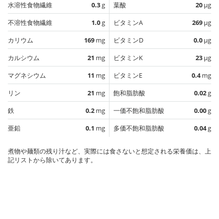
水溶性食物繊維
0.3
g
葉酸
20
µg
不溶性食物繊維
1.0
g
ビタミンA
269
µg
カリウム
169
mg
ビタミンD
0.0
µg
カルシウム
21
mg
ビタミンK
23
µg
マグネシウム
11
mg
ビタミンE
0.4
mg
リン
21
mg
飽和脂肪酸
0.02
g
鉄
0.2
mg
一価不飽和脂肪酸
0.00
g
亜鉛
0.1
mg
多価不飽和脂肪酸
0.04
g
煮物や麺類の残り汁など、実際には食さないと想定される栄養価は、上
記リストから除いてあります。