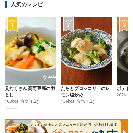
人気のレシピ
具だくさん 高野豆腐の卵
たらとブロッコリーのレ
ポテト
とじ
モン塩炒め
202
kcal
103
kcal
食塩
1.2
g
136
kcal
食塩
1.2
g