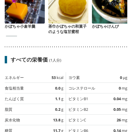
かぼちゃ小倉羊羹
茶巾かぼちゃの和菓子
かぼちゃけんぴ
のような塩甘蜜柑
すべての栄養価
(1人分)
エネルギー
53
kcal
ヨウ素
0
µg
食塩相当量
0.0
g
コレステロール
0
mg
たんぱく質
1.1
g
ビタミンB1
0.04
mg
脂質
0.2
g
ビタミンB2
0.05
mg
炭水化物
13.8
g
ビタミンC
26
mg
糖質
11.7
g
ビタミンB6
0.14
mg