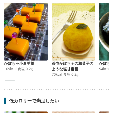
かぼちゃ小倉羊羹
茶巾かぼちゃの和菓子の
かぼち
169
kcal
食塩
0.2
g
ような塩甘蜜柑
94
kcal
70
kcal
食塩
0.2
g
低カロリーで満足したい