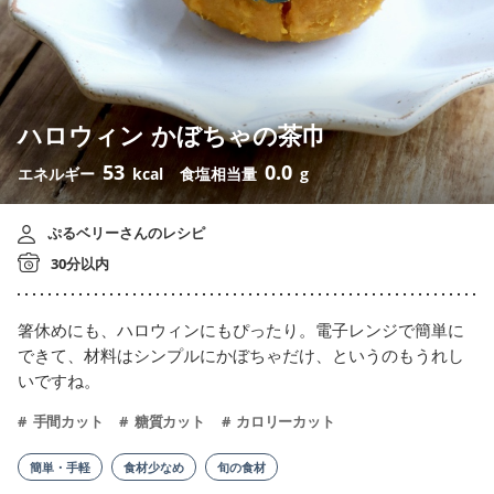
ハロウィン かぼちゃの茶巾
53
0.0
エネルギー
kcal
食塩相当量
g
ぷるベリーさんのレシピ
30分以内
箸休めにも、ハロウィンにもぴったり。電子レンジで簡単に
できて、材料はシンプルにかぼちゃだけ、というのもうれし
いですね。
手間カット
糖質カット
カロリーカット
簡単・手軽
食材少なめ
旬の食材