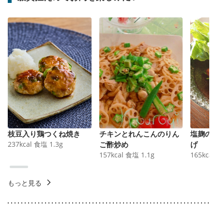
枝豆入り鶏つくね焼き
チキンとれんこんのりん
塩麹の
237
kcal
食塩
1.3
g
ご酢炒め
げ
157
kcal
食塩
1.1
g
165
kcal
もっと見る