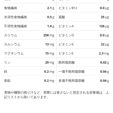
食物繊維
2.1
g
ビタミンB12
0.0
µg
水溶性食物繊維
0.5
g
葉酸
25
µg
不溶性食物繊維
1.6
g
ビタミンA
126
µg
カリウム
258
mg
ビタミンD
0.0
µg
カルシウム
13
mg
ビタミンK
22
µg
マグネシウム
15
mg
ビタミンE
2.3
mg
リン
29
mg
飽和脂肪酸
0.02
g
鉄
0.2
mg
一価不飽和脂肪酸
0.04
g
亜鉛
0.2
mg
多価不飽和脂肪酸
0.04
g
煮物や麺類の残り汁など、実際には食さないと想定される栄養価は、上
記リストから除いてあります。