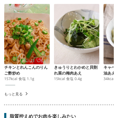
チキンとれんこんのりん
きゅうりとわかめと貝割
キャベ
ご酢炒め
れ菜の梅肉あえ
油あえ
157
kcal
食塩
1.1
g
15
kcal
食塩
0.4
g
34
kcal
もっと見る
脂質控えめでお肉を楽しみたい