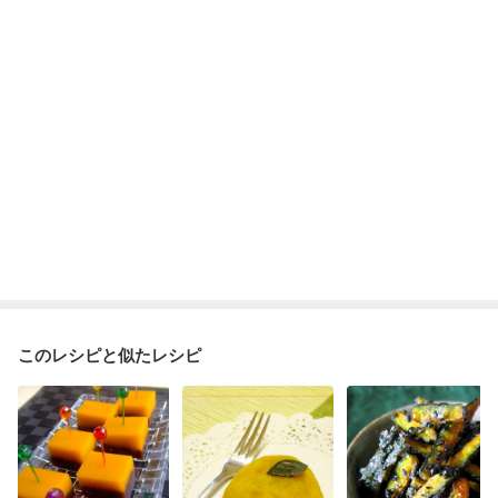
妊婦健診・血糖値が気になる（初期）
妊娠高血圧(中期)
妊娠糖尿病(初期)
産後（母乳）
産後（混合栄養）
産後（ミルク）
骨粗しょう症
関節リウマチ
更年期
このレシピと似たレシピ