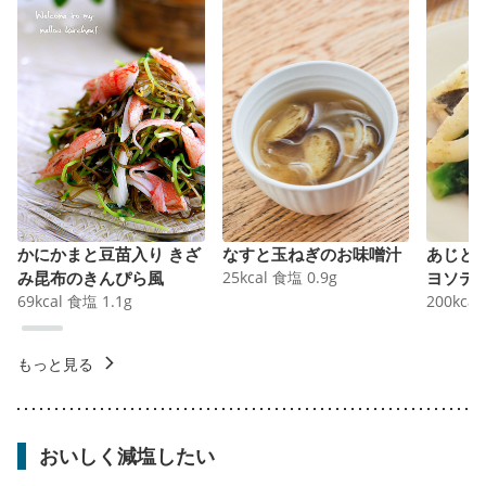
かにかまと豆苗入り きざ
なすと玉ねぎのお味噌汁
あじと
み昆布のきんぴら風
25
kcal
食塩
0.9
g
ヨソテ
69
kcal
食塩
1.1
g
200
kcal
もっと見る
おいしく減塩したい