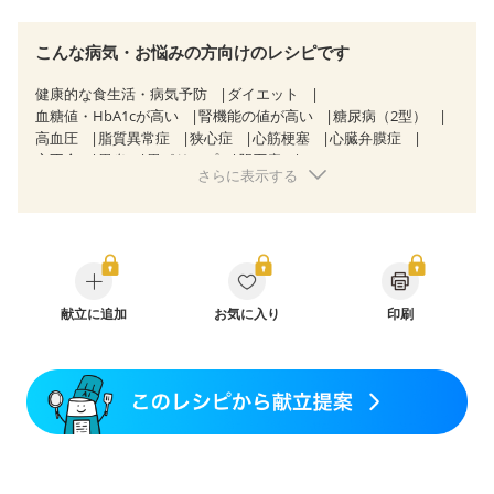
こんな病気・お悩みの方向けのレシピです
健康的な食生活・病気予防
ダイエット
血糖値・HbA1cが高い
腎機能の値が高い
糖尿病（2型）
高血圧
脂質異常症
狭心症
心筋梗塞
心臓弁膜症
心不全
胃炎
胃ポリープ
胆石症
さらに表示する
慢性膵炎（移行期・寛解期）
非アルコール性脂肪肝
潰瘍性大腸炎（寛解期）
クローン病（寛解期）
過敏性腸症候群（IBS）
糖尿病性腎症（第３期）
CKD（ステージ１）
CKD（ステージ２）
CKD（ステージ３a）
乳がん（抗がん剤治療中）
乳がん（ホルモン療法中）
乳がん（放射線治療中）
乳がん治療を終えた方・経過観察中の方など
献立に追加
お気に入り
印刷
胃がん（抗がん剤治療中）
胃がん治療を終えた方・経過観察中の方
大腸がん治療を終えた方・経過観察中の方
大腸がん（抗がん剤治療中）
大腸がん（放射線治療中）
飲み込みにくい
味の感じ方が変わった
食欲がない
消化不良
妊娠中(初期)
妊婦健診・体重増加が気になる（初期）
妊婦健診・血圧が気になる（初期）