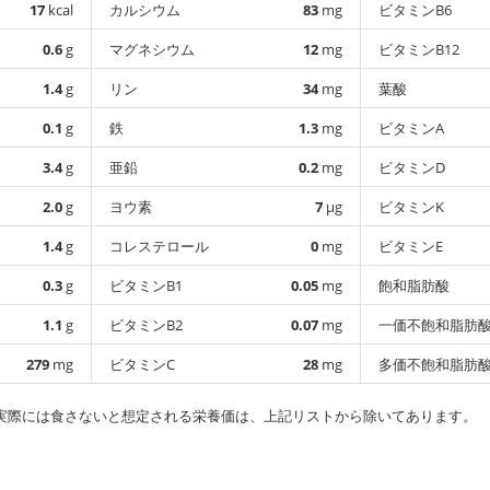
17
kcal
カルシウム
83
mg
ビタミンB6
0.6
g
マグネシウム
12
mg
ビタミンB12
1.4
g
リン
34
mg
葉酸
0.1
g
鉄
1.3
mg
ビタミンA
3.4
g
亜鉛
0.2
mg
ビタミンD
2.0
g
ヨウ素
7
µg
ビタミンK
1.4
g
コレステロール
0
mg
ビタミンE
0.3
g
ビタミンB1
0.05
mg
飽和脂肪酸
1.1
g
ビタミンB2
0.07
mg
一価不飽和脂肪
279
mg
ビタミンC
28
mg
多価不飽和脂肪
実際には食さないと想定される栄養価は、上記リストから除いてあります。