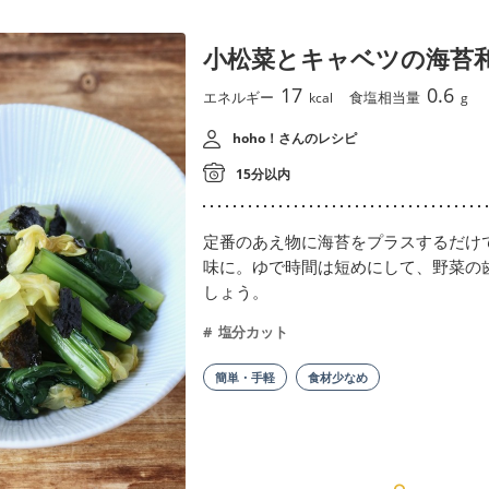
小松菜とキャベツの海苔
17
0.6
エネルギー
食塩相当量
kcal
g
hoho！さんのレシピ
15分以内
定番のあえ物に海苔をプラスするだけ
味に。ゆで時間は短めにして、野菜の
しょう。
塩分カット
簡単・手軽
食材少なめ