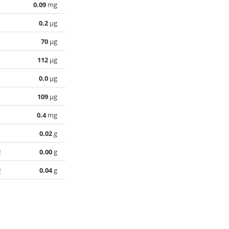
0.09
mg
0.2
µg
70
µg
112
µg
0.0
µg
109
µg
0.4
mg
0.02
g
酸
0.00
g
酸
0.04
g