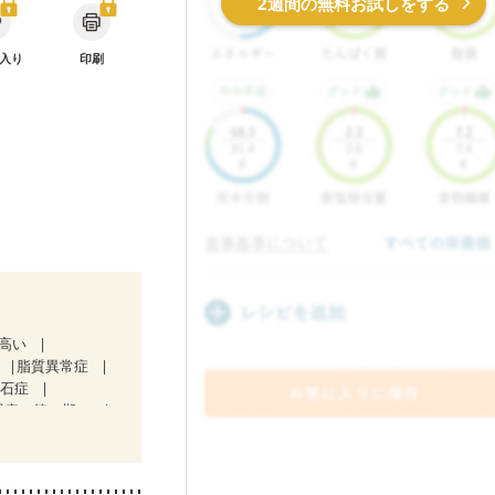
2週間の無料お試しをする
入り
印刷
が高い
脂質異常症
胆石症
腎症（第２期）
ど