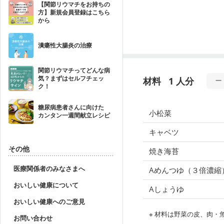
【関節リウマチをお持ちの
方】新規会員登録はこちら
から
潰瘍性大腸炎の治療
関節リウマチってどんな病
気？まずはセルフチェッ
材料
1 人分
ク！
糖尿病患者さんに向けた
小松菜
カンタン一週間献立レシピ
キャベツ
その他
焼き海苔
医療関係者のみなさまへ
Aめんつゆ（３倍濃縮
おいしい健康について
Aしょうゆ
おいしい健康へのご意見
※ 材料は野菜の皮、肉
お問い合わせ