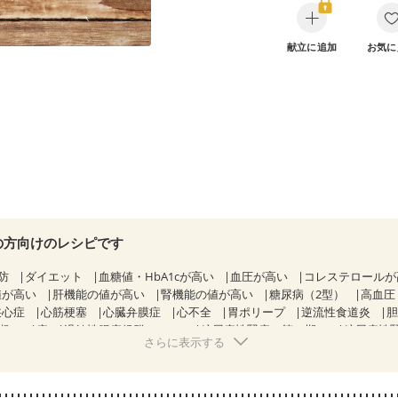
献立に追加
お気に
の方向けのレシピです
防
ダイエット
血糖値・HbA1cが高い
血圧が高い
コレステロール
値が高い
肝機能の値が高い
腎機能の値が高い
糖尿病（2型）
高血圧
狭心症
心筋梗塞
心臓弁膜症
心不全
胃ポリープ
逆流性食道炎
期）
痔
過敏性腸症候群（IBS）
糖尿病性腎症（第１期）
糖尿病性
さらに表示する
KD（ステージ２）
CKD（ステージ３a）
乳がん（抗がん剤治療中）
）
乳がん（放射線治療中）
乳がん治療を終えた方・経過観察中の方な
感じ方が変わった
妊娠中(初期)
妊婦健診・体重増加が気になる（初期）