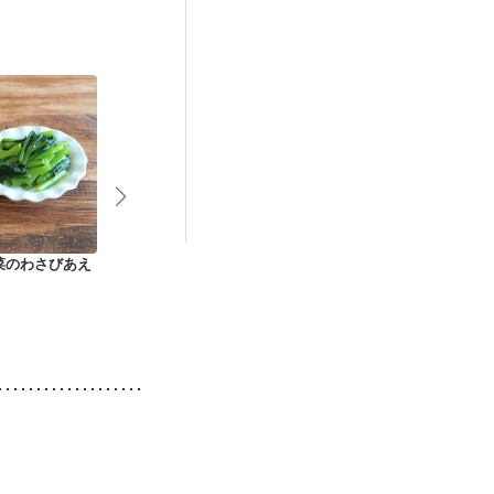
娠糖尿病(初期)
菜のわさびあえ
きのこと青菜のにん
小松菜の梅肉和え
もやしと小松
にくお浸し
リ辛ごま酢あ