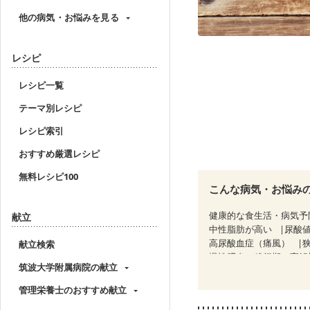
他の病気・お悩みを見る
レシピ
レシピ一覧
テーマ別レシピ
レシピ索引
おすすめ厳選レシピ
無料レシピ100
こんな病気・お悩み
健康的な食生活・病気予
献立
中性脂肪が高い
尿酸
高尿酸血症（痛風）
献立検索
慢性膵炎（移行期・寛解
筑波大学附属病院の献立
CKD（ステージ１）
C
乳がん（ホルモン療法中
管理栄養士のおすすめ献立
飲み込みにくい
味の