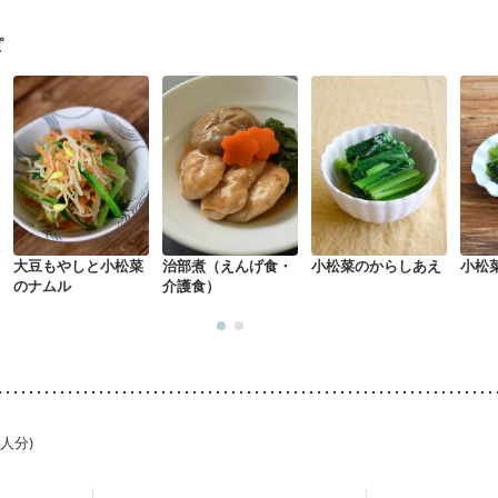
る（初期）
妊婦健診・血糖値が気になる（初期）
妊娠高血圧(中期)
妊
混合栄養）
産後（ミルク）
骨折
関節リウマチ
乾癬
ピ
た体作り）
貧血対策
ニキビ・肌荒れ
妊活中
更年期
大豆もやしと小松菜
治部煮（えんげ食・
小松菜のからしあえ
小松
のナムル
介護食）
1人分)