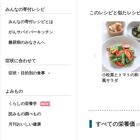
妊婦健診・血圧が気にな
産後（母乳）
産後（
みんなの寄付レシピ
このレシピと似たレシ
フレイル（年齢に合わせ
みんなの寄付レシピとは
がんサバイバーキッチン
糖尿病のみなさんへ
症状に合わせて
症状・目的別の食事
小松菜とトマトの和
風サラダ
よみもの
くらしの栄養学
読みもの調べもの
すべての栄養価
月刊おいしい健康
(