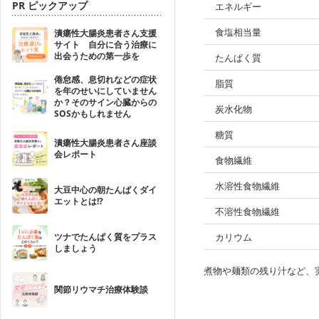
PR ピックアップ
エネルギー
食塩相当量
潰瘍性大腸炎患者さん支援
サイト 自分に合う治療に
出会うための第一歩を
たんぱく質
倦怠感、息切れなどの症状
脂質
を年のせいにしていません
か？そのサイン心臓からの
炭水化物
SOSかもしれません
糖質
潰瘍性大腸炎患者さん座談
会レポート
食物繊維
水溶性食物繊維
大豆中心の朝たんぱくダイ
エットとは!?
不溶性食物繊維
ツナでたんぱく質をプラス
カリウム
しましょう
煮物や麺類の残り汁など、
関節リウマチ治療体験談