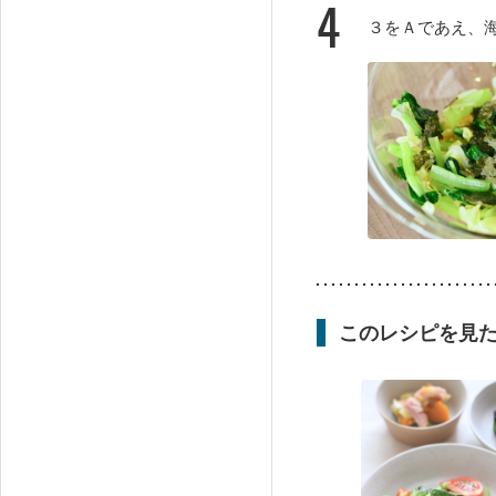
4
３をＡであえ、
このレシピを見