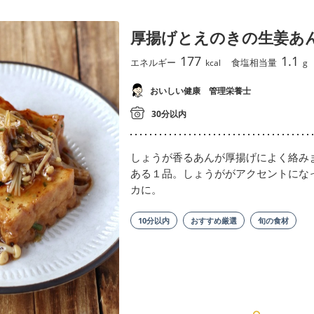
厚揚げとえのきの生姜あ
177
1.1
エネルギー
食塩相当量
kcal
g
おいしい健康 管理栄養士
30分以内
しょうが香るあんが厚揚げによく絡み
ある１品。しょうががアクセントにな
カに。
10分以内
おすすめ厳選
旬の食材