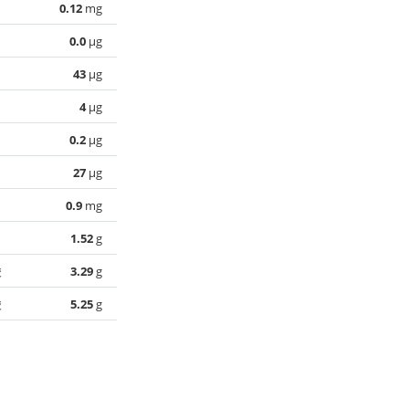
0.12
mg
0.0
µg
43
µg
4
µg
0.2
µg
27
µg
0.9
mg
1.52
g
酸
3.29
g
酸
5.25
g