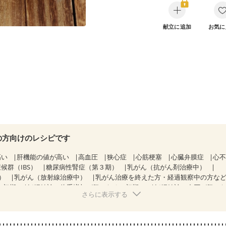
献立に追加
お気に
の方向けのレシピです
高い
肝機能の値が高い
高血圧
狭心症
心筋梗塞
心臓弁膜症
心
候群（IBS）
糖尿病性腎症（第３期）
乳がん（抗がん剤治療中）
）
乳がん（放射線治療中）
乳がん治療を終えた方・経過観察中の方な
(初期)
妊婦健診・体重増加が気になる（初期）
妊婦健診・血圧が気に
さらに表示する
なる（初期）
妊娠高血圧(中期)
妊娠糖尿病(初期)
産後（母乳）
産
骨粗しょう症
関節リウマチ
フレイル（年齢に合わせた体作り）
低
荒れ
妊活中
更年期