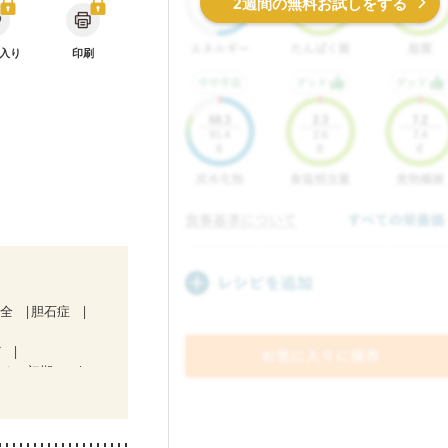
2週間の無料お試しをする
入り
印刷
不全
胆石症
ど
なる（初期）
後（混合栄養）
栄養予防