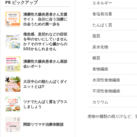
PR ピックアップ
エネルギー
食塩相当量
潰瘍性大腸炎患者さん支援
サイト 自分に合う治療に
出会うための第一歩を
たんぱく質
倦怠感、息切れなどの症状
脂質
を年のせいにしていません
か？そのサイン心臓からの
炭水化物
SOSかもしれません
糖質
潰瘍性大腸炎患者さん座談
会レポート
食物繊維
水溶性食物繊維
大豆中心の朝たんぱくダイ
エットとは!?
不溶性食物繊維
ツナでたんぱく質をプラス
カリウム
しましょう
煮物や麺類の残り汁など、
関節リウマチ治療体験談