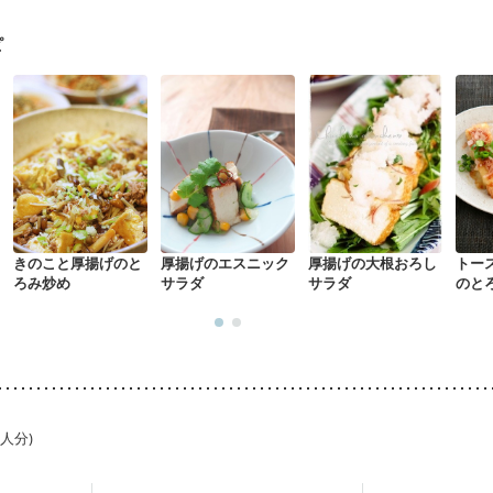
ピ
きのこと厚揚げのと
厚揚げのエスニック
厚揚げの大根おろし
トー
ろみ炒め
サラダ
サラダ
のと
焼
1人分)