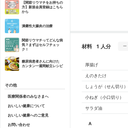
【関節リウマチをお持ちの
方】新規会員登録はこちら
から
潰瘍性大腸炎の治療
関節リウマチってどんな病
気？まずはセルフチェッ
材料
1 人分
ク！
糖尿病患者さんに向けた
厚揚げ
カンタン一週間献立レシピ
えのきたけ
その他
しょうが（せん切り
医療関係者のみなさまへ
小ねぎ（小口切り）
おいしい健康について
サラダ油
おいしい健康へのご意見
A
お問い合わせ