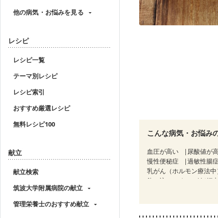
他の病気・お悩みを見る
レシピ
レシピ一覧
テーマ別レシピ
レシピ索引
おすすめ厳選レシピ
無料レシピ100
こんな病気・お悩み
血圧が高い
尿酸値が
献立
慢性便秘症
過敏性腸症
乳がん（ホルモン療法中
献立検索
飲み込みにくい
妊娠中
筑波大学附属病院の献立
妊婦健診・血糖値が気に
産後（ミルク）
骨折
管理栄養士のおすすめ献立
貧血対策
ニキビ・肌