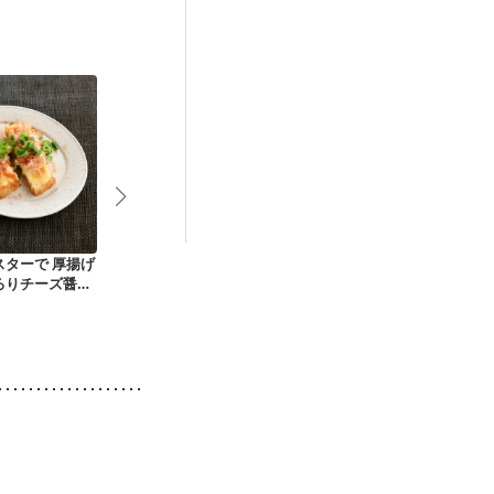
スターで 厚揚げ
白だしで揚げ出し厚
超簡単おつまみ カリ
厚揚げとしめ
ろりチーズ醤油
揚げ
カリ厚揚げの納豆の
ぎみそあえ
せ