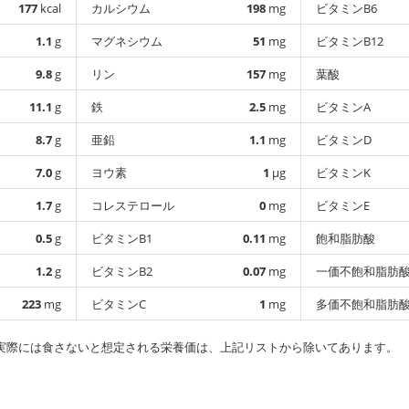
177
kcal
カルシウム
198
mg
ビタミンB6
1.1
g
マグネシウム
51
mg
ビタミンB12
9.8
g
リン
157
mg
葉酸
11.1
g
鉄
2.5
mg
ビタミンA
8.7
g
亜鉛
1.1
mg
ビタミンD
7.0
g
ヨウ素
1
µg
ビタミンK
1.7
g
コレステロール
0
mg
ビタミンE
0.5
g
ビタミンB1
0.11
mg
飽和脂肪酸
1.2
g
ビタミンB2
0.07
mg
一価不飽和脂肪
223
mg
ビタミンC
1
mg
多価不飽和脂肪
実際には食さないと想定される栄養価は、上記リストから除いてあります。