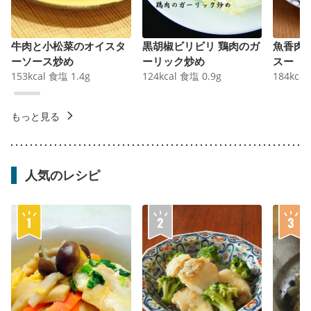
牛肉と小松菜のオイスタ
黒胡椒ビリビリ 鶏肉のガ
魚香肉
ーソース炒め
ーリック炒め
スー
153
kcal
食塩
1.4
g
124
kcal
食塩
0.9
g
184
kcal
もっと見る
人気のレシピ