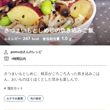
さつまいもとしめじの炊き込みご飯
247
1.0
エネルギー
kcal
食塩相当量
g
pomu◎さんのレシピ
1時間以内
さつまいもとしめじ、枝豆がごろごろ入った炊き込みごは
ん。おいものほくほくとした甘みも楽しんで。
塩分カット
おすすめ厳選
旬の食材