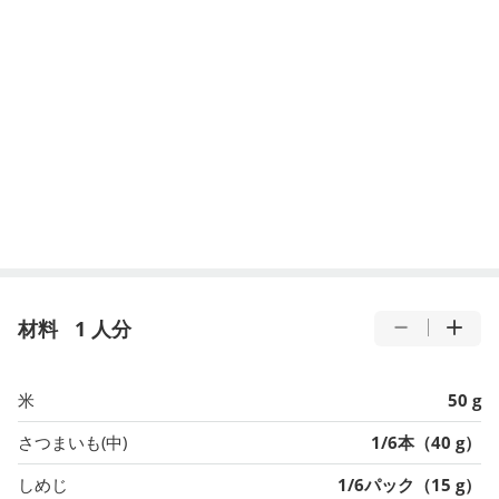
材料
1 人分
米
50 g
さつまいも(中)
1/6本（40 g）
しめじ
1/6パック（15 g）