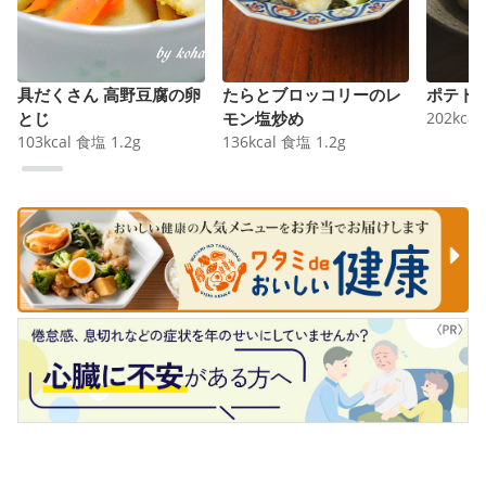
具だくさん 高野豆腐の卵
たらとブロッコリーのレ
ポテト
とじ
モン塩炒め
202
kcal
103
kcal
食塩
1.2
g
136
kcal
食塩
1.2
g