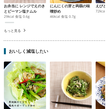
お弁当に レンジでえのき
にんにくの芽と蒟蒻の味
えびと
とピーマン塩ナムル
噌炒め
72
kcal
29
kcal
食塩
0.6
g
46
kcal
食塩
0.7
g
もっと見る
おいしく減塩したい