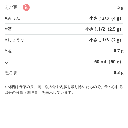
えだ豆
5 g
Aみりん
小さじ2/3（4 g）
A酒
小さじ1/2（2.5 g）
Aしょうゆ
小さじ1/3（2 g）
A塩
0.7 g
水
60 ml（60 g）
黒ごま
0.3 g
※ 材料は野菜の皮、肉・魚の骨や内臓を取り除いたもので、食べられる
部分の分量（調理量）を表示しています。