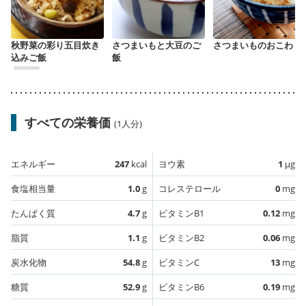
秋野菜の彩り五目炊き
さつまいもと大豆のご
さつまいものおこわ
込みご飯
飯
すべての栄養価
(1人分)
エネルギー
247
kcal
ヨウ素
1
µg
食塩相当量
1.0
g
コレステロール
0
mg
たんぱく質
4.7
g
ビタミンB1
0.12
mg
脂質
1.1
g
ビタミンB2
0.06
mg
炭水化物
54.8
g
ビタミンC
13
mg
糖質
52.9
g
ビタミンB6
0.19
mg