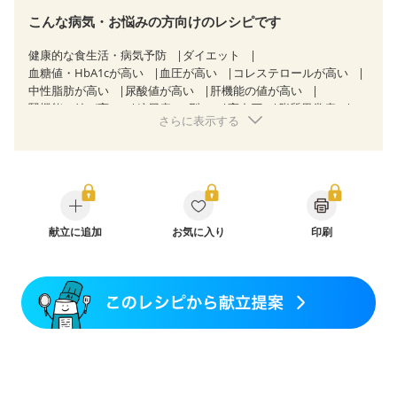
こんな病気・お悩みの方向けのレシピです
健康的な食生活・病気予防
ダイエット
血糖値・HbA1cが高い
血圧が高い
コレステロールが高い
中性脂肪が高い
尿酸値が高い
肝機能の値が高い
腎機能の値が高い
糖尿病（2型）
高血圧
脂質異常症
さらに表示する
高尿酸血症（痛風）
狭心症
心筋梗塞
心臓弁膜症
心不全
胃ポリープ
逆流性食道炎
胆石症
慢性膵炎（移行期・寛解期）
痔
過敏性腸症候群（IBS）
糖尿病性腎症（第１期）
糖尿病性腎症（第２期）
糖尿病性腎症（第３期）
CKD（ステージ１）
CKD（ステージ２）
CKD（ステージ３a）
乳がん（抗がん剤治療中）
献立に追加
お気に入り
乳がん（ホルモン療法中）
印刷
乳がん（放射線治療中）
乳がん治療を終えた方・経過観察中の方など
食欲がない
妊娠中(初期)
妊婦健診・体重増加が気になる（初期）
妊婦健診・血圧が気になる（初期）
妊婦健診・血糖値が気になる（初期）
妊娠高血圧(中期)
妊娠糖尿病(初期)
産後（母乳）
産後（混合栄養）
産後（ミルク）
骨折
関節リウマチ
乾癬
貧血対策
ニキビ・肌荒れ
妊活中
更年期