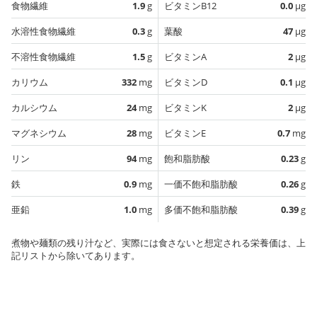
食物繊維
1.9
g
ビタミンB12
0.0
µg
水溶性食物繊維
0.3
g
葉酸
47
µg
不溶性食物繊維
1.5
g
ビタミンA
2
µg
カリウム
332
mg
ビタミンD
0.1
µg
カルシウム
24
mg
ビタミンK
2
µg
マグネシウム
28
mg
ビタミンE
0.7
mg
リン
94
mg
飽和脂肪酸
0.23
g
鉄
0.9
mg
一価不飽和脂肪酸
0.26
g
亜鉛
1.0
mg
多価不飽和脂肪酸
0.39
g
煮物や麺類の残り汁など、実際には食さないと想定される栄養価は、上
記リストから除いてあります。