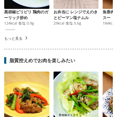
黒胡椒ビリビリ 鶏肉のガ
お弁当に レンジでえのき
魚香肉
ーリック炒め
とピーマン塩ナムル
スー
124
kcal
食塩
0.9
g
29
kcal
食塩
0.6
g
184
kcal
もっと見る
脂質控えめでお肉を楽しみたい