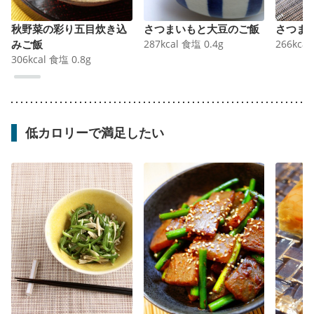
秋野菜の彩り五目炊き込
さつまいもと大豆のご飯
さつま
みご飯
287
kcal
食塩
0.4
g
266
kcal
306
kcal
食塩
0.8
g
低カロリーで満足したい