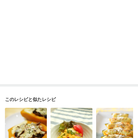
妊婦健診・血圧が気になる（初期）
妊婦健診・血糖値が気になる（初期）
妊娠高血圧(中期)
妊娠糖尿病(初期)
産後（母乳）
産後（混合栄養）
産後（ミルク）
骨折
骨粗しょう症
関節リウマチ
乾癬
低栄養予防
貧血対策
ニキビ・肌荒れ
妊活中
更年期
このレシピと似たレシピ