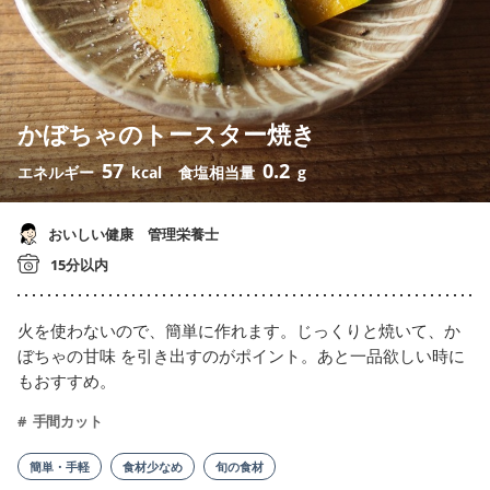
かぼちゃのトースター焼き
57
0.2
エネルギー
kcal
食塩相当量
g
おいしい健康 管理栄養士
15分以内
火を使わないので、簡単に作れます。じっくりと焼いて、か
ぼちゃの甘味 を引き出すのがポイント。あと一品欲しい時に
もおすすめ。
手間カット
簡単・手軽
食材少なめ
旬の食材