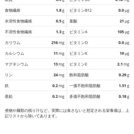
食物繊維
1.8
g
ビタミンB12
0.0
µg
水溶性食物繊維
0.5
g
葉酸
21
µg
不溶性食物繊維
1.3
g
ビタミンA
105
µg
カリウム
216
mg
ビタミンD
0.0
µg
カルシウム
11
mg
ビタミンK
19
µg
マグネシウム
13
mg
ビタミンE
2.1
mg
リン
24
mg
飽和脂肪酸
0.29
g
鉄
0.2
mg
一価不飽和脂肪酸
1.51
g
亜鉛
0.2
mg
多価不飽和脂肪酸
0.18
g
煮物や麺類の残り汁など、実際には食さないと想定される栄養価は、上
記リストから除いてあります。