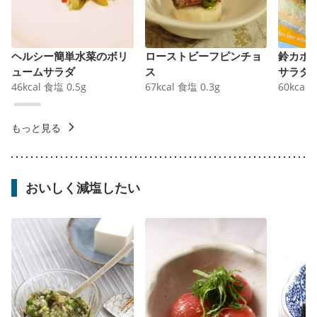
ヘルシー簡単水菜のボリ
ローストビーフピンチョ
鈴カボ
ュームサラダ
ス
サラダ
46
kcal
食塩
0.5
g
67
kcal
食塩
0.3
g
60
kcal
もっと見る
おいしく減塩したい