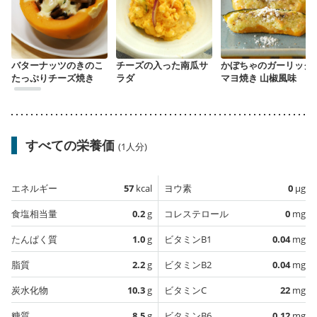
バターナッツのきのこ
チーズの入った南瓜サ
かぼちゃのガーリック
たっぷりチーズ焼き
ラダ
マヨ焼き 山椒風味
すべての栄養価
(1人分)
エネルギー
57
kcal
ヨウ素
0
µg
食塩相当量
0.2
g
コレステロール
0
mg
たんぱく質
1.0
g
ビタミンB1
0.04
mg
脂質
2.2
g
ビタミンB2
0.04
mg
炭水化物
10.3
g
ビタミンC
22
mg
糖質
8.5
g
ビタミンB6
0.12
mg