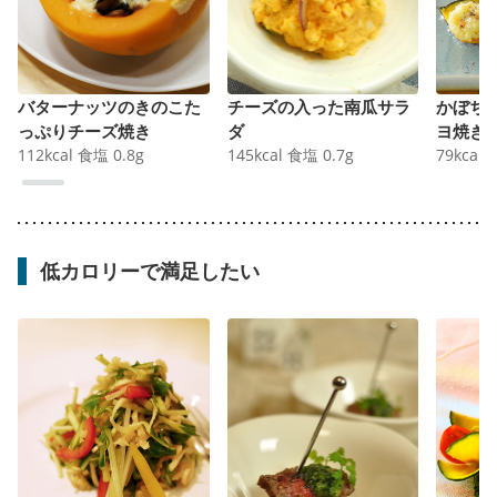
バターナッツのきのこた
チーズの入った南瓜サラ
かぼち
っぷりチーズ焼き
ダ
ヨ焼き 
112
kcal
食塩
0.8
g
145
kcal
食塩
0.7
g
79
kcal
低カロリーで満足したい