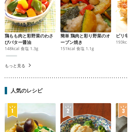
鶏もも肉と彩野菜のわさ
簡単 鶏肉と彩り野菜のオ
ピリ辛
びバター醤油
ーブン焼き
193
kcal
148
kcal
食塩
1.3
g
151
kcal
食塩
1.1
g
もっと見る
人気のレシピ