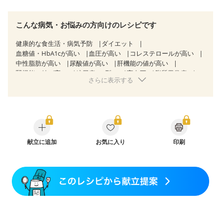
こんな病気・お悩みの方向けのレシピです
健康的な食生活・病気予防
ダイエット
血糖値・HbA1cが高い
血圧が高い
コレステロールが高い
中性脂肪が高い
尿酸値が高い
肝機能の値が高い
腎機能の値が高い
糖尿病（2型）
高血圧
脂質異常症
さらに表示する
高尿酸血症（痛風）
狭心症
心筋梗塞
心臓弁膜症
心不全
胃ポリープ
逆流性食道炎
胆石症
慢性膵炎（移行期・寛解期）
非アルコール性脂肪肝
痔
慢性便秘症
過敏性腸症候群（IBS）
睡眠時無呼吸症候群
糖尿病性腎症（第１期）
糖尿病性腎症（第２期）
糖尿病性腎症（第３期）
CKD（ステージ１）
CKD（ステージ２）
献立に追加
CKD（ステージ３a）
お気に入り
印刷
CKD（ステージ３b）
透析
乳がん（抗がん剤治療中）
乳がん（ホルモン療法中）
乳がん（放射線治療中）
乳がん治療を終えた方・経過観察中の方など
大腸がん治療を終えた方・経過観察中の方
大腸がん（抗がん剤治療中）
大腸がん（放射線治療中）
消化不良
妊娠中(初期)
妊婦健診・体重増加が気になる（初期）