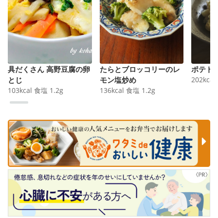
具だくさん 高野豆腐の卵
たらとブロッコリーのレ
ポテト
とじ
モン塩炒め
202
kcal
103
kcal
食塩
1.2
g
136
kcal
食塩
1.2
g