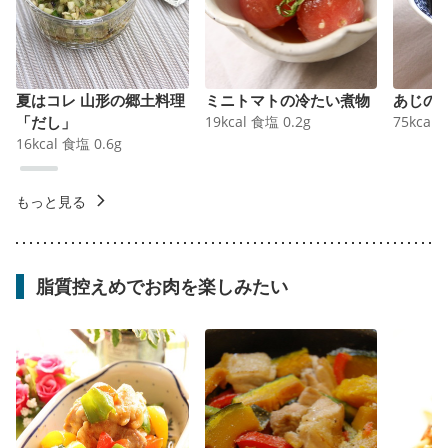
夏はコレ 山形の郷土料理
ミニトマトの冷たい煮物
あじの
「だし」
19
kcal
食塩
0.2
g
75
kcal
16
kcal
食塩
0.6
g
もっと見る
脂質控えめでお肉を楽しみたい