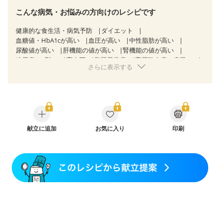
こんな病気・お悩みの方向けのレシピです
健康的な食生活・病気予防
ダイエット
血糖値・HbA1cが高い
血圧が高い
中性脂肪が高い
尿酸値が高い
肝機能の値が高い
腎機能の値が高い
糖尿病（2型）
高血圧
脂質異常症
高尿酸血症（痛風）
さらに表示する
狭心症
心筋梗塞
心臓弁膜症
心不全
胆石症
慢性膵炎（移行期・寛解期）
過敏性腸症候群（IBS）
糖尿病性腎症（第３期）
CKD（ステージ１）
CKD（ステージ２）
CKD（ステージ３a）
CKD（ステージ３b）
透析
乳がん（抗がん剤治療中）
乳がん（ホルモン療法中）
乳がん（放射線治療中）
乳がん治療を終えた方・経過観察中の方など
献立に追加
お気に入り
妊娠中(初期)
印刷
妊婦健診・体重増加が気になる（初期）
妊婦健診・血圧が気になる（初期）
妊婦健診・血糖値が気になる（初期）
妊娠高血圧(中期)
妊娠糖尿病(初期)
産後（母乳）
産後（混合栄養）
産後（ミルク）
骨折
骨粗しょう症
関節リウマチ
低栄養予防
貧血対策
ニキビ・肌荒れ
妊活中
更年期