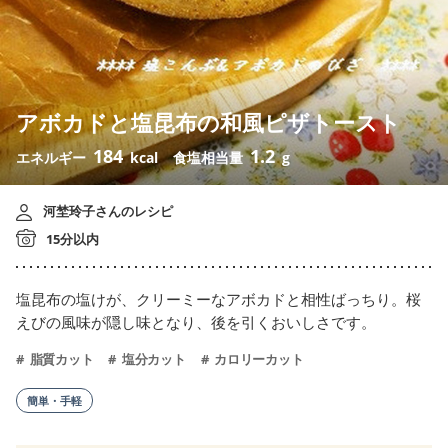
アボカドと塩昆布の和風ピザトースト
184
1.2
エネルギー
kcal
食塩相当量
g
河埜玲子さんのレシピ
15分以内
塩昆布の塩けが、クリーミーなアボカドと相性ばっちり。桜
えびの風味が隠し味となり、後を引くおいしさです。
脂質カット
塩分カット
カロリーカット
簡単・手軽