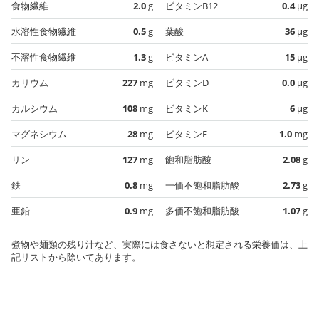
食物繊維
2.0
g
ビタミンB12
0.4
µg
水溶性食物繊維
0.5
g
葉酸
36
µg
不溶性食物繊維
1.3
g
ビタミンA
15
µg
カリウム
227
mg
ビタミンD
0.0
µg
カルシウム
108
mg
ビタミンK
6
µg
マグネシウム
28
mg
ビタミンE
1.0
mg
リン
127
mg
飽和脂肪酸
2.08
g
鉄
0.8
mg
一価不飽和脂肪酸
2.73
g
亜鉛
0.9
mg
多価不飽和脂肪酸
1.07
g
煮物や麺類の残り汁など、実際には食さないと想定される栄養価は、上
記リストから除いてあります。