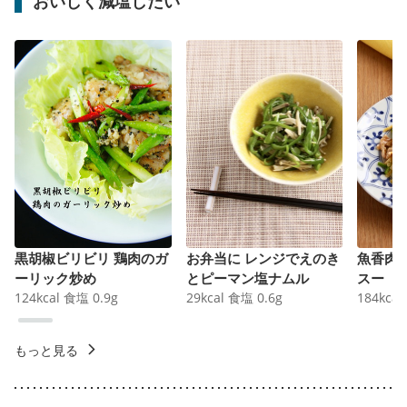
おいしく減塩したい
黒胡椒ビリビリ 鶏肉のガ
お弁当に レンジでえのき
魚香肉
ーリック炒め
とピーマン塩ナムル
スー
124
kcal
食塩
0.9
g
29
kcal
食塩
0.6
g
184
kcal
もっと見る