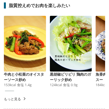
脂質控えめでお肉を楽しみたい
牛肉と小松菜のオイスタ
黒胡椒ビリビリ 鶏肉のガ
魚香肉
ーソース炒め
ーリック炒め
スー
153
kcal
食塩
1.4
g
124
kcal
食塩
0.9
g
184
kcal
もっと見る