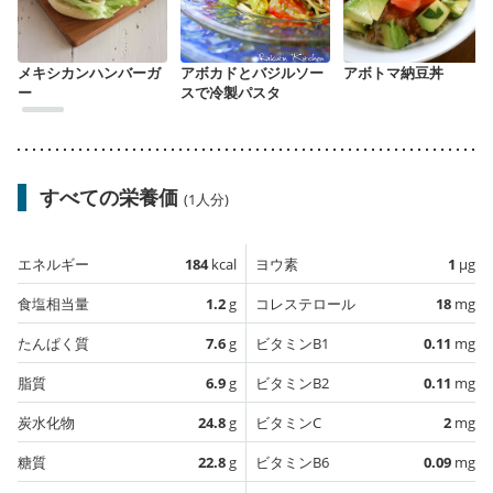
メキシカンハンバーガ
アボカドとバジルソー
アボトマ納豆丼
ー
スで冷製パスタ
すべての栄養価
(1人分)
エネルギー
184
kcal
ヨウ素
1
µg
食塩相当量
1.2
g
コレステロール
18
mg
たんぱく質
7.6
g
ビタミンB1
0.11
mg
脂質
6.9
g
ビタミンB2
0.11
mg
炭水化物
24.8
g
ビタミンC
2
mg
糖質
22.8
g
ビタミンB6
0.09
mg