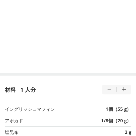
材料
1 人分
イングリッシュマフィン
1個（55 g）
アボカド
1/8個（20 g）
塩昆布
2 g