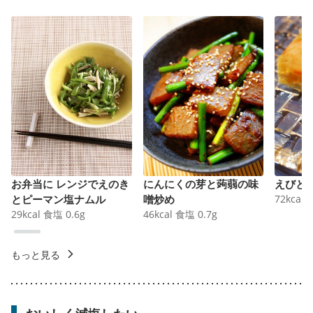
お弁当に レンジでえのき
にんにくの芽と蒟蒻の味
えびと
とピーマン塩ナムル
噌炒め
72
kcal
29
kcal
食塩
0.6
g
46
kcal
食塩
0.7
g
もっと見る