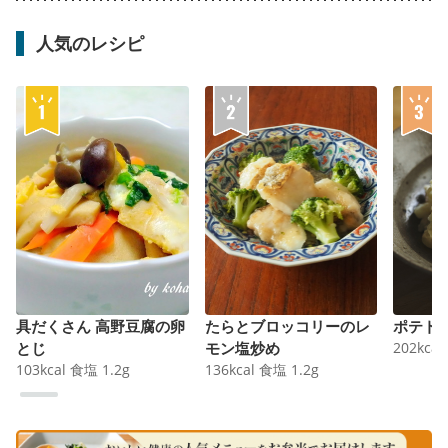
人気のレシピ
具だくさん 高野豆腐の卵
たらとブロッコリーのレ
ポテト
とじ
モン塩炒め
202
kcal
103
kcal
食塩
1.2
g
136
kcal
食塩
1.2
g