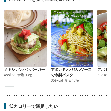
メキシカンハンバーガー
アボカドとバジルソース
アボト
488
kcal
食塩
1.8
g
で冷製パスタ
368
kcal
359
kcal
食塩
1.7
g
低カロリーで満足したい