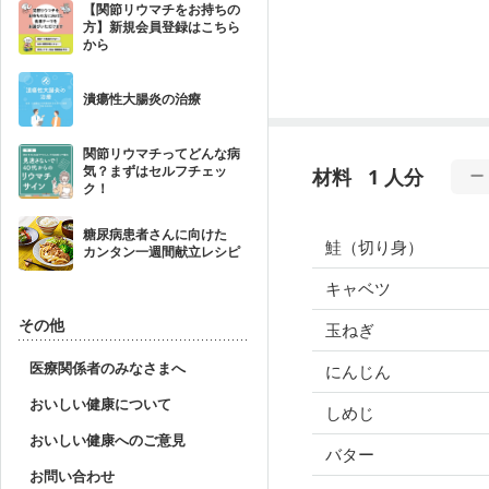
【関節リウマチをお持ちの
方】新規会員登録はこちら
から
潰瘍性大腸炎の治療
関節リウマチってどんな病
気？まずはセルフチェッ
材料
1 人分
ク！
糖尿病患者さんに向けた
鮭（切り身）
カンタン一週間献立レシピ
キャベツ
その他
玉ねぎ
医療関係者のみなさまへ
にんじん
おいしい健康について
しめじ
おいしい健康へのご意見
バター
お問い合わせ