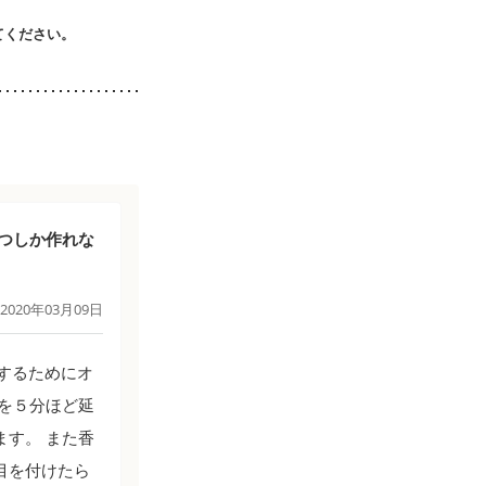
てください。
つしか作れな
2020年03月09日
するためにオ
を５分ほど延
す。 また香
目を付けたら