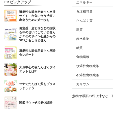
PR ピックアップ
エネルギー
食塩相当量
潰瘍性大腸炎患者さん支援
サイト 自分に合う治療に
出会うための第一歩を
たんぱく質
倦怠感、息切れなどの症状
脂質
を年のせいにしていません
か？そのサイン心臓からの
炭水化物
SOSかもしれません
糖質
潰瘍性大腸炎患者さん座談
会レポート
食物繊維
水溶性食物繊維
大豆中心の朝たんぱくダイ
エットとは!?
不溶性食物繊維
ツナでたんぱく質をプラス
カリウム
しましょう
煮物や麺類の残り汁など、
関節リウマチ治療体験談