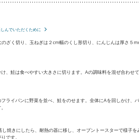
楽しんでいただくために
大のざく切り、玉ねぎは２cm幅のくし形切り、にんじんは厚さ５m
分け、鮭は食べやすい大きさに切ります。Aの調味料を混ぜ合わせ
のフライパンに野菜を並べ、鮭をのせます。全体にAを回しかけ、
す。
蒸し焼きにしたら、耐熱の器に移し、オーブントースターで様子を
がりです。