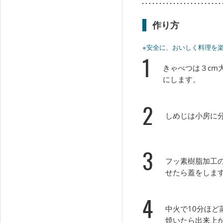
作り方
※安全に、おいしく料理を
1
きゃべつは３cm
にします。
2
しめじは小房に
3
フッ素樹脂加工
せたら蓋をしま
4
中火で10分ほど
焼いたら出来上