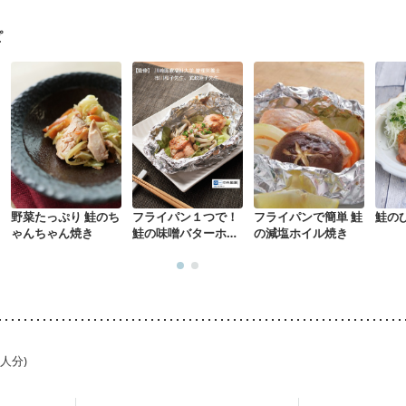
になる（初期）
妊婦健診・血圧が気になる（初期）
なる（初期）
妊娠高血圧(中期)
妊娠糖尿病(初期)
産後（母乳）
産
ピ
骨粗しょう症
関節リウマチ
乾癬
フレイル（年齢に合わせた体作り
荒れ
妊活中
更年期
野菜たっぷり 鮭のち
フライパン１つで！
フライパンで簡単 鮭
鮭の
ゃんちゃん焼き
鮭の味噌バターホイ
の減塩ホイル焼き
ル焼き
1人分)