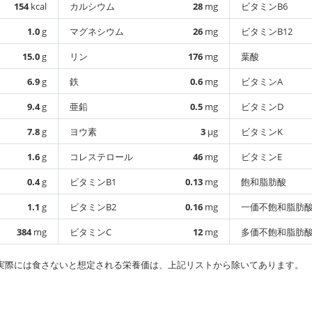
154
kcal
カルシウム
28
mg
ビタミンB6
1.0
g
マグネシウム
26
mg
ビタミンB12
15.0
g
リン
176
mg
葉酸
6.9
g
鉄
0.6
mg
ビタミンA
9.4
g
亜鉛
0.5
mg
ビタミンD
7.8
g
ヨウ素
3
µg
ビタミンK
1.6
g
コレステロール
46
mg
ビタミンE
0.4
g
ビタミンB1
0.13
mg
飽和脂肪酸
1.1
g
ビタミンB2
0.16
mg
一価不飽和脂肪
384
mg
ビタミンC
12
mg
多価不飽和脂肪
実際には食さないと想定される栄養価は、上記リストから除いてあります。