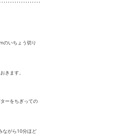
mのいちょう切り
ておきます。
バターをちぎっての
みながら10分ほど