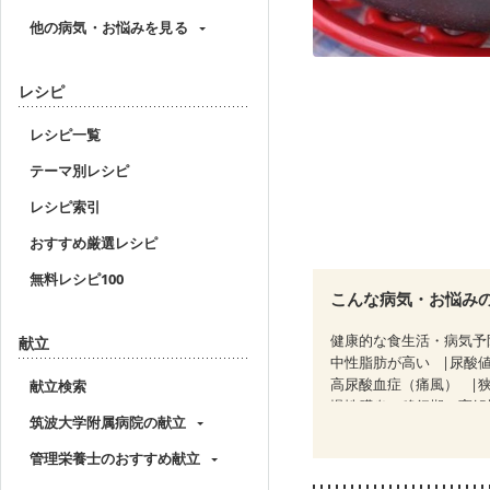
他の病気・お悩みを見る
レシピ
レシピ一覧
テーマ別レシピ
レシピ索引
おすすめ厳選レシピ
無料レシピ100
こんな病気・お悩み
健康的な食生活・病気予
献立
中性脂肪が高い
尿酸
高尿酸血症（痛風）
献立検索
慢性膵炎（移行期・寛解
筑波大学附属病院の献立
糖尿病性腎症（第２期）
CKD（ステージ３a）
管理栄養士のおすすめ献立
乳がん治療を終えた方・