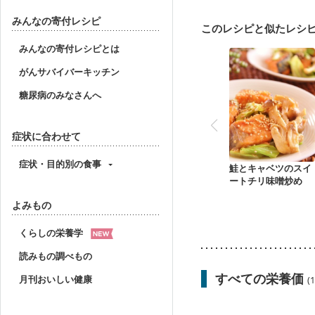
妊婦健診・体重増加が気
妊婦健診・血糖値が気に
みんなの寄付レシピ
このレシピと似たレシ
産後（ミルク）
骨折
貧血対策
ニキビ・肌
みんなの寄付レシピとは
がんサバイバーキッチン
糖尿病のみなさんへ
症状に合わせて
症状・目的別の食事
鮭とキャベツのスイ
ートチリ味噌炒め
よみもの
くらしの栄養学
読みもの調べもの
すべての栄養価
月刊おいしい健康
(