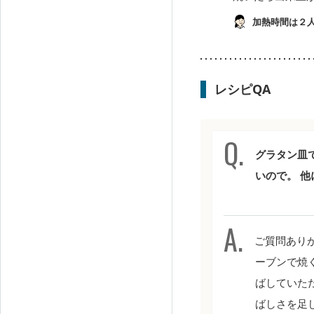
加熱時間は２人
レシピQA
グラタン皿
いので。 
ご質問ありが
ーブンで焼
ばしていた
ばしさを足