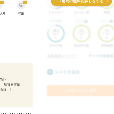
2週間の無料お試しをする
入り
印刷
が高い
脂質異常症
胆石症
）
治療中）