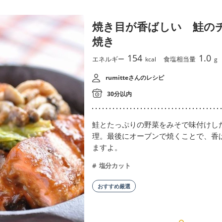
焼き目が香ばしい 鮭の
焼き
154
1.0
エネルギー
食塩相当量
kcal
g
rumitteさんのレシピ
30分以内
鮭とたっぷりの野菜をみそで味付けし
理。最後にオーブンで焼くことで、香
ますよ。
塩分カット
おすすめ厳選