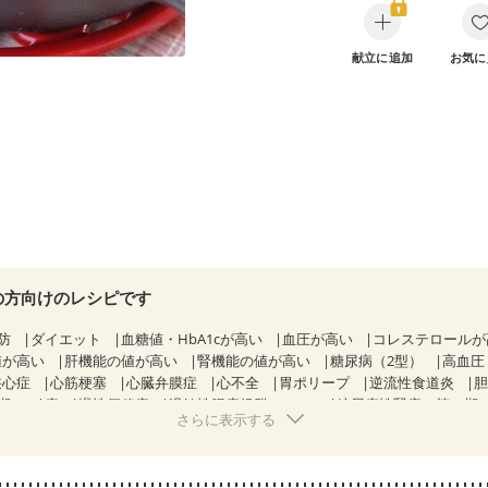
献立に追加
お気に
の方向けのレシピです
防
ダイエット
血糖値・HbA1cが高い
血圧が高い
コレステロール
値が高い
肝機能の値が高い
腎機能の値が高い
糖尿病（2型）
高血圧
狭心症
心筋梗塞
心臓弁膜症
心不全
胃ポリープ
逆流性食道炎
期）
痔
慢性便秘症
過敏性腸症候群（IBS）
糖尿病性腎症（第１期
さらに表示する
糖尿病性腎症（第３期）
CKD（ステージ１）
CKD（ステージ２）
乳がん（抗がん剤治療中）
乳がん（ホルモン療法中）
乳がん（放射線
経過観察中の方など
飲み込みにくい
妊娠中(初期)