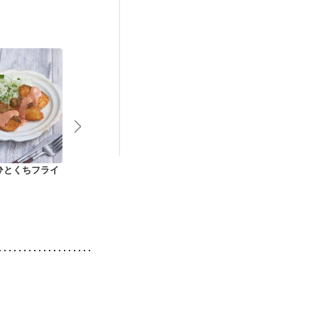
後（混合栄養）
）
低栄養予防
ひとくちフライ
鮭とキャベツのガー
鮭ときのこの豆乳ク
鮭とキャベツ
リック炒め
リーム煮
マヨ炒め