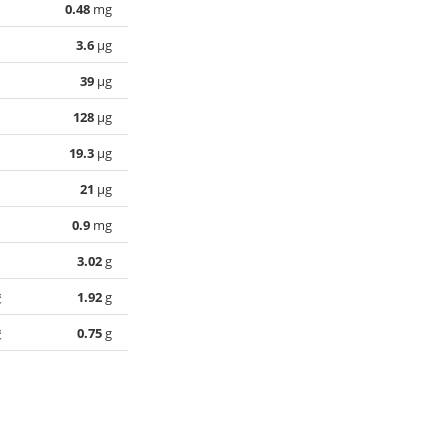
0.48
mg
3.6
µg
39
µg
128
µg
19.3
µg
21
µg
0.9
mg
3.02
g
酸
1.92
g
酸
0.75
g