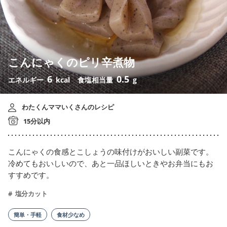
こんにゃくのピリ辛煮物
6
0.5
エネルギー
kcal
食塩相当量
g
わたくんママいくさんのレシピ
15分以内
こんにゃくの食感とこしょうの味付けがおいしい副菜です。
冷めてもおいしいので、あと一品ほしいときやお弁当にもお
すすめです。
塩分カット
簡単・手軽
食材少なめ