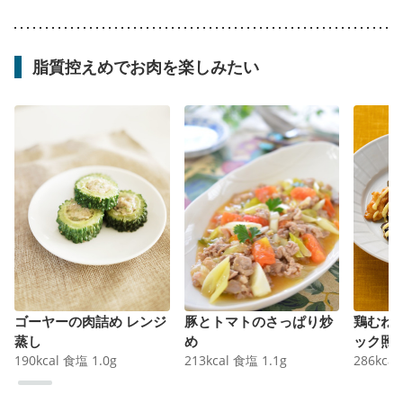
脂質控えめでお肉を楽しみたい
ゴーヤーの肉詰め レンジ
豚とトマトのさっぱり炒
鶏むね
蒸し
め
ック照
190
kcal
食塩
1.0
g
213
kcal
食塩
1.1
g
286
kcal