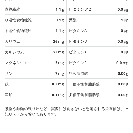
食物繊維
1.1
g
ビタミンB12
0.0
µg
水溶性食物繊維
0.1
g
葉酸
1
µg
不溶性食物繊維
1.1
g
ビタミンA
0
µg
カリウム
26
mg
ビタミンD
0.0
µg
カルシウム
23
mg
ビタミンK
0
µg
マグネシウム
3
mg
ビタミンE
0.0
mg
リン
7
mg
飽和脂肪酸
0.00
g
鉄
0.3
mg
一価不飽和脂肪酸
0.00
g
亜鉛
0.1
mg
多価不飽和脂肪酸
0.00
g
煮物や麺類の残り汁など、実際には食さないと想定される栄養価は、上
記リストから除いてあります。