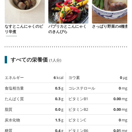
なすとこんにゃくのピ
パプリカとこんにゃく
さっぱり野菜の4種煮
リ辛煮
のきんぴら
すべての栄養価
(1人分)
エネルギー
6
kcal
ヨウ素
0
µg
食塩相当量
0.5
g
コレステロール
0
mg
たんぱく質
0.3
g
ビタミンB1
0.00
mg
脂質
0.0
g
ビタミンB2
0.00
mg
炭水化物
1.5
g
ビタミンC
0
mg
糖質
0.4
g
ビタミンB6
0.01
mg