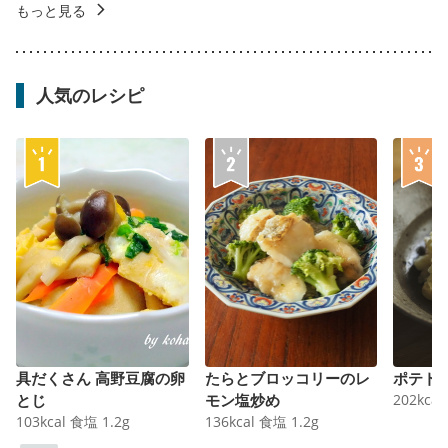
もっと見る
人気のレシピ
具だくさん 高野豆腐の卵
たらとブロッコリーのレ
ポテト
とじ
モン塩炒め
202
kcal
103
kcal
食塩
1.2
g
136
kcal
食塩
1.2
g