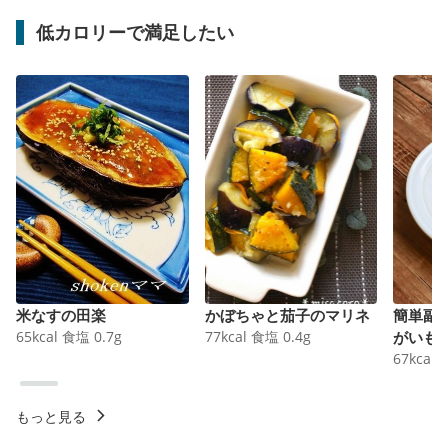
低カロリーで満足したい
米なすの田楽
かぼちゃと茄子のマリネ
簡単副
65
kcal
食塩
0.7
g
77
kcal
食塩
0.4
g
がいも
67
kcal
もっと見る