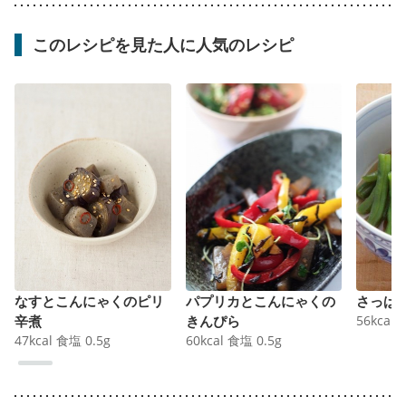
このレシピを見た人に人気のレシピ
なすとこんにゃくのピリ
パプリカとこんにゃくの
さっぱ
辛煮
きんぴら
56
kcal
47
kcal
食塩
0.5
g
60
kcal
食塩
0.5
g