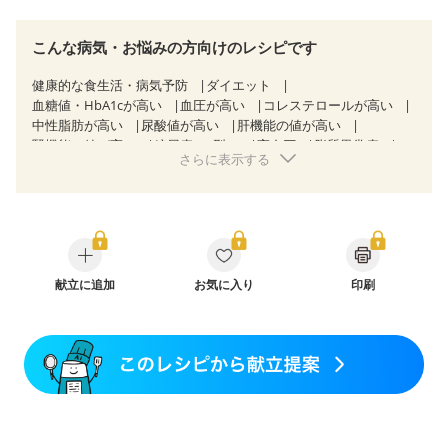
こんな病気・お悩みの方向けのレシピです
健康的な食生活・病気予防
ダイエット
血糖値・HbA1cが高い
血圧が高い
コレステロールが高い
中性脂肪が高い
尿酸値が高い
肝機能の値が高い
腎機能の値が高い
糖尿病（2型）
高血圧
脂質異常症
さらに表示する
高尿酸血症（痛風）
狭心症
心筋梗塞
心臓弁膜症
心不全
胃ポリープ
逆流性食道炎
胆石症
慢性膵炎（移行期・寛解期）
過敏性腸症候群（IBS）
糖尿病性腎症（第１期）
糖尿病性腎症（第２期）
糖尿病性腎症（第３期）
CKD（ステージ１）
CKD（ステージ２）
CKD（ステージ３a）
CKD（ステージ３b）
献立に追加
乳がん（抗がん剤治療中）
お気に入り
印刷
乳がん（ホルモン療法中）
乳がん（放射線治療中）
乳がん治療を終えた方・経過観察中の方など
味の感じ方が変わった
食欲がない
産後（ミルク）
骨折
関節リウマチ
乾癬
貧血対策
ニキビ・肌荒れ
妊活中
更年期