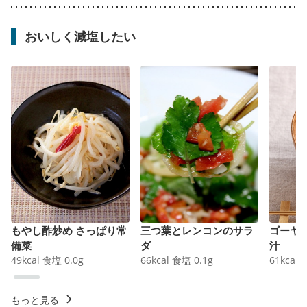
おいしく減塩したい
もやし酢炒め さっぱり常
三つ葉とレンコンのサラ
ゴーヤ
備菜
ダ
汁
49
kcal
食塩
0.0
g
66
kcal
食塩
0.1
g
61
kcal
もっと見る