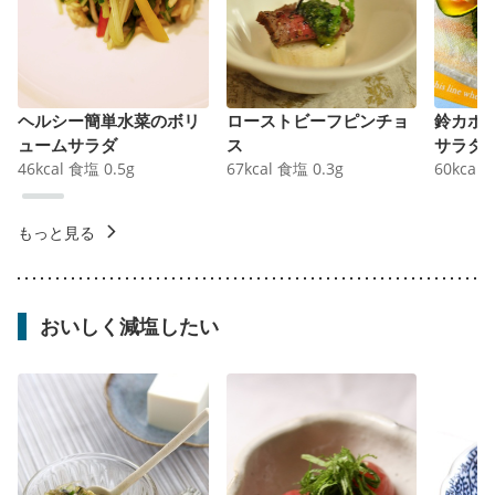
ヘルシー簡単水菜のボリ
ローストビーフピンチョ
鈴カボ
ュームサラダ
ス
サラダ
46
kcal
食塩
0.5
g
67
kcal
食塩
0.3
g
60
kcal
もっと見る
おいしく減塩したい