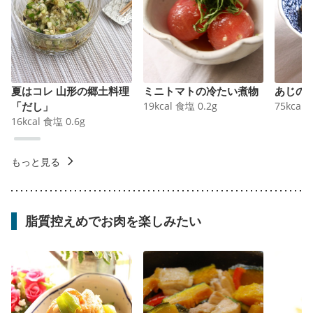
夏はコレ 山形の郷土料理
ミニトマトの冷たい煮物
あじの
「だし」
19
kcal
食塩
0.2
g
75
kcal
16
kcal
食塩
0.6
g
もっと見る
脂質控えめでお肉を楽しみたい