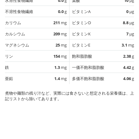
水溶性食物繊維
0.0
g
葉酸
10
µg
不溶性食物繊維
0.0
g
ビタミンA
0
µg
カリウム
211
mg
ビタミンD
8.8
µg
カルシウム
209
mg
ビタミンK
7
µg
マグネシウム
25
mg
ビタミンE
3.1
mg
リン
154
mg
飽和脂肪酸
2.38
g
鉄
1.3
mg
一価不飽和脂肪酸
4.42
g
亜鉛
1.4
mg
多価不飽和脂肪酸
4.06
g
煮物や麺類の残り汁など、実際には食さないと想定される栄養価は、上
記リストから除いてあります。