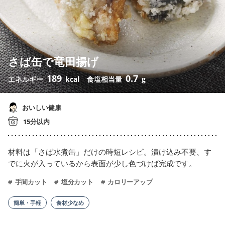
さば缶で竜田揚げ
189
0.7
エネルギー
kcal
食塩相当量
g
おいしい健康
15分以内
材料は「さば水煮缶」だけの時短レシピ。漬け込み不要、す
でに火が入っているから表面が少し色づけば完成です。
手間カット
塩分カット
カロリーアップ
簡単・手軽
食材少なめ