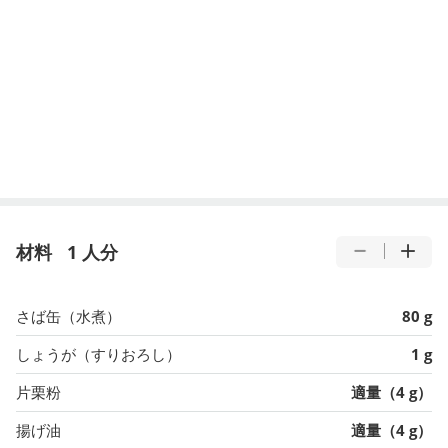
材料
1 人分
さば缶（水煮）
80 g
しょうが（すりおろし）
1 g
片栗粉
適量（4 g）
揚げ油
適量（4 g）