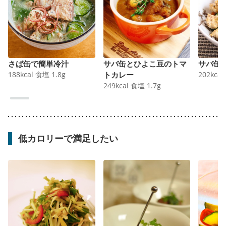
さば缶で簡単冷汁
サバ缶とひよこ豆のトマ
サバ缶
188
kcal
食塩
1.8
g
トカレー
202
kcal
249
kcal
食塩
1.7
g
低カロリーで満足したい