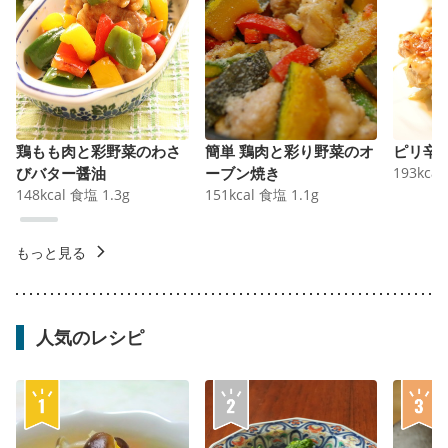
鶏もも肉と彩野菜のわさ
簡単 鶏肉と彩り野菜のオ
ピリ辛
びバター醤油
ーブン焼き
193
kcal
148
kcal
食塩
1.3
g
151
kcal
食塩
1.1
g
もっと見る
人気のレシピ