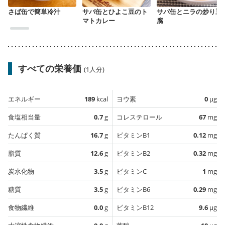
さば缶で簡単冷汁
サバ缶とひよこ豆のト
サバ缶とニラの炒り豆
マトカレー
腐
すべての栄養価
(1人分)
エネルギー
189
kcal
ヨウ素
0
µg
食塩相当量
0.7
g
コレステロール
67
mg
たんぱく質
16.7
g
ビタミンB1
0.12
mg
脂質
12.6
g
ビタミンB2
0.32
mg
炭水化物
3.5
g
ビタミンC
1
mg
糖質
3.5
g
ビタミンB6
0.29
mg
食物繊維
0.0
g
ビタミンB12
9.6
µg