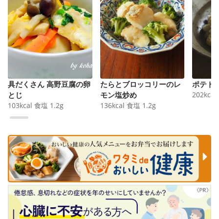
具だくさん 高野豆腐の卵
たらとブロッコリーのレ
ポテト
とじ
モン塩炒め
202
kcal
103
kcal
食塩
1.2
g
136
kcal
食塩
1.2
g