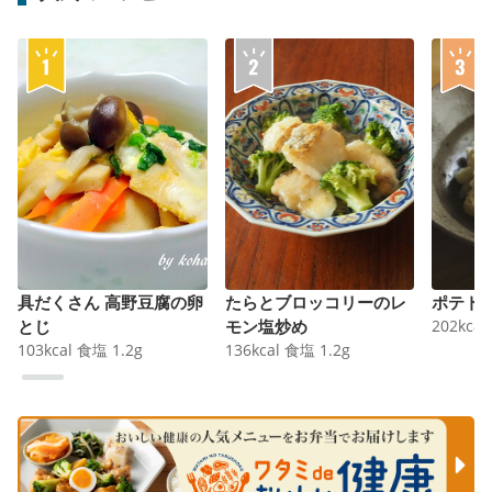
具だくさん 高野豆腐の卵
たらとブロッコリーのレ
ポテト
とじ
モン塩炒め
202
kcal
103
kcal
食塩
1.2
g
136
kcal
食塩
1.2
g