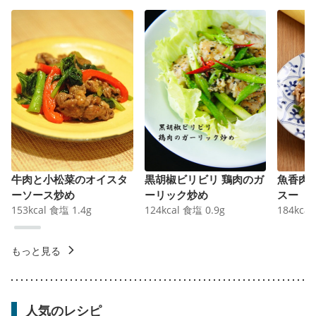
牛肉と小松菜のオイスタ
黒胡椒ビリビリ 鶏肉のガ
魚香肉
ーソース炒め
ーリック炒め
スー
153
kcal
食塩
1.4
g
124
kcal
食塩
0.9
g
184
kcal
もっと見る
人気のレシピ