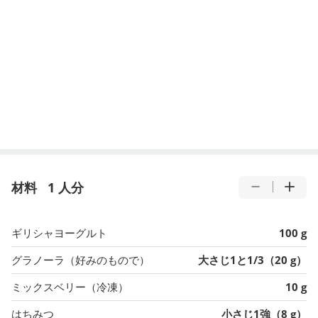
材料
1 人分
ギリシャヨーグルト
100 g
グラノーラ（好みのもので）
大さじ1と1/3（20 g）
ミックスベリー（冷凍）
10 g
はちみつ
小さじ1強（8 g）