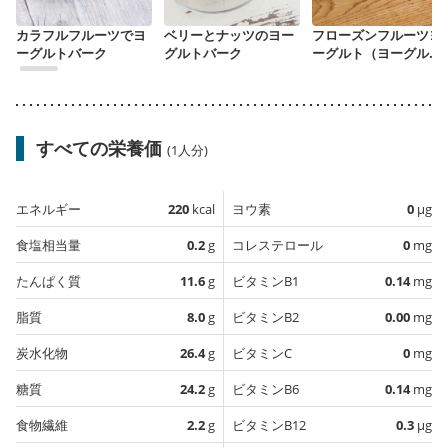
カラフルフルーツでヨ
ベリーとナッツのヨー
フローズンフルーツヨ
ーグルトバーク
グルトバーク
ーグルト（ヨーグルト
バーク）
すべての栄養価
(1人分)
エネルギー
220
kcal
ヨウ素
0
µg
食塩相当量
0.2
g
コレステロール
0
mg
たんぱく質
11.6
g
ビタミンB1
0.14
mg
脂質
8.0
g
ビタミンB2
0.00
mg
炭水化物
26.4
g
ビタミンC
0
mg
糖質
24.2
g
ビタミンB6
0.14
mg
食物繊維
2.2
g
ビタミンB12
0.3
µg