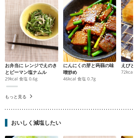
お弁当に レンジでえのき
にんにくの芽と蒟蒻の味
えびと
とピーマン塩ナムル
噌炒め
72
kcal
29
kcal
食塩
0.6
g
46
kcal
食塩
0.7
g
もっと見る
おいしく減塩したい