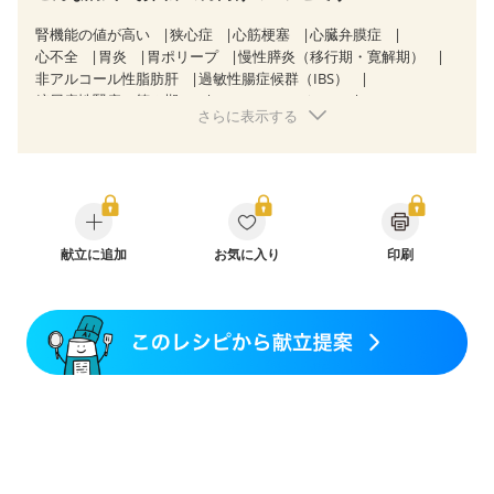
腎機能の値が高い
狭心症
心筋梗塞
心臓弁膜症
心不全
胃炎
胃ポリープ
慢性膵炎（移行期・寛解期）
非アルコール性脂肪肝
過敏性腸症候群（IBS）
糖尿病性腎症（第３期）
CKD（ステージ１）
さらに表示する
CKD（ステージ２）
妊娠中(初期)
妊婦健診・体重増加が気になる（初期）
妊婦健診・血圧が気になる（初期）
妊娠高血圧(中期)
産後（母乳）
産後（混合栄養）
産後（ミルク）
骨折
骨粗しょう症
関節リウマチ
フレイル（年齢に合わせた体作り）
更年期
献立に追加
お気に入り
印刷