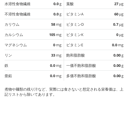
水溶性食物繊維
0.0
g
葉酸
27
µg
不溶性食物繊維
0.0
g
ビタミンA
60
µg
カリウム
58
mg
ビタミンD
0.7
µg
カルシウム
105
mg
ビタミンK
0
µg
マグネシウム
0
mg
ビタミンE
0.0
mg
リン
33
mg
飽和脂肪酸
0.00
g
鉄
0.0
mg
一価不飽和脂肪酸
0.00
g
亜鉛
0.0
mg
多価不飽和脂肪酸
0.00
g
煮物や麺類の残り汁など、実際には食さないと想定される栄養価は、上
記リストから除いてあります。