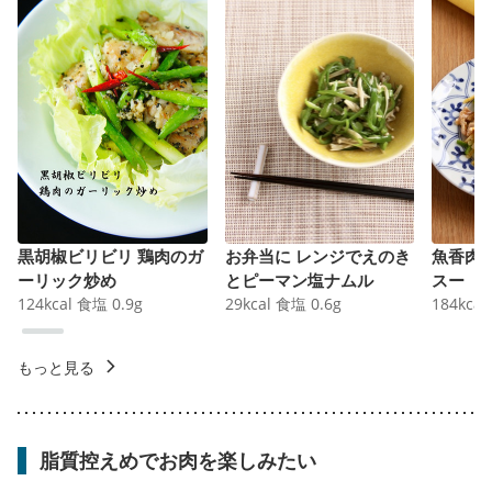
黒胡椒ビリビリ 鶏肉のガ
お弁当に レンジでえのき
魚香肉
ーリック炒め
とピーマン塩ナムル
スー
124
kcal
食塩
0.9
g
29
kcal
食塩
0.6
g
184
kcal
もっと見る
脂質控えめでお肉を楽しみたい