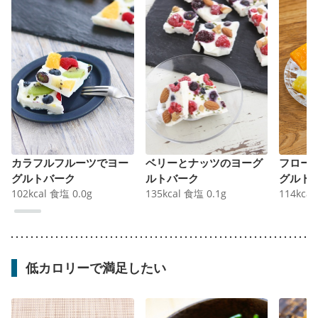
カラフルフルーツでヨー
ベリーとナッツのヨーグ
フロー
グルトバーク
ルトバーク
グルト
102
kcal
食塩
0.0
g
135
kcal
食塩
0.1
g
ク）
114
kcal
低カロリーで満足したい