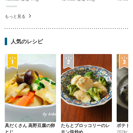
もっと見る
人気のレシピ
具だくさん 高野豆腐の卵
たらとブロッコリーのレ
ポテト
とじ
モン塩炒め
202
kcal