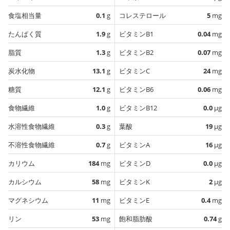
食塩相当量
0.1
g
コレステロール
5
mg
たんぱく質
1.9
g
ビタミンB1
0.04
mg
脂質
1.3
g
ビタミンB2
0.07
mg
炭水化物
13.1
g
ビタミンC
24
mg
糖質
12.1
g
ビタミンB6
0.06
mg
食物繊維
1.0
g
ビタミンB12
0.0
µg
水溶性食物繊維
0.3
g
葉酸
19
µg
不溶性食物繊維
0.7
g
ビタミンA
16
µg
カリウム
184
mg
ビタミンD
0.0
µg
カルシウム
58
mg
ビタミンK
2
µg
マグネシウム
11
mg
ビタミンE
0.4
mg
リン
53
mg
飽和脂肪酸
0.74
g