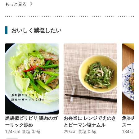
もっと見る
おいしく減塩したい
黒胡椒ビリビリ 鶏肉のガ
お弁当に レンジでえのき
魚香肉
ーリック炒め
とピーマン塩ナムル
スー
124
kcal
食塩
0.9
g
29
kcal
食塩
0.6
g
184
kcal