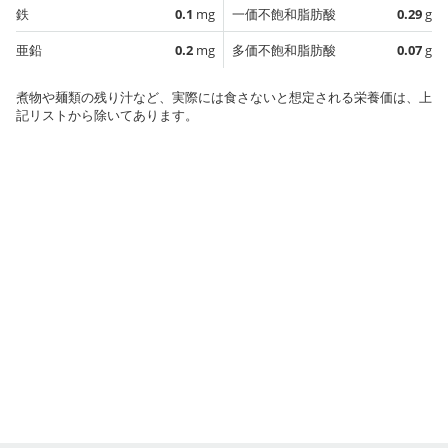
鉄
0.1
mg
一価不飽和脂肪酸
0.29
g
亜鉛
0.2
mg
多価不飽和脂肪酸
0.07
g
煮物や麺類の残り汁など、実際には食さないと想定される栄養価は、上
記リストから除いてあります。