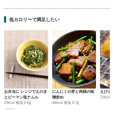
低カロリーで満足したい
お弁当に レンジでえのき
にんにくの芽と蒟蒻の味
えびと
とピーマン塩ナムル
噌炒め
72
kcal
29
kcal
食塩
0.6
g
46
kcal
食塩
0.7
g