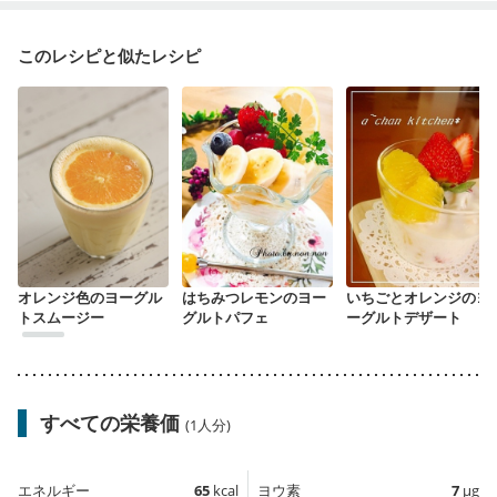
このレシピと似たレシピ
オレンジ色のヨーグル
はちみつレモンのヨー
いちごとオレンジのヨ
トスムージー
グルトパフェ
ーグルトデザート
すべての栄養価
(1人分)
エネルギー
65
kcal
ヨウ素
7
µg