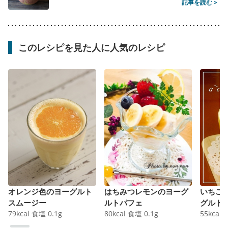
記事を読む >
このレシピを見た人に人気のレシピ
オレンジ色のヨーグルト
はちみつレモンのヨーグ
いちご
スムージー
ルトパフェ
グルト
79
kcal
食塩
0.1
g
80
kcal
食塩
0.1
g
55
kcal