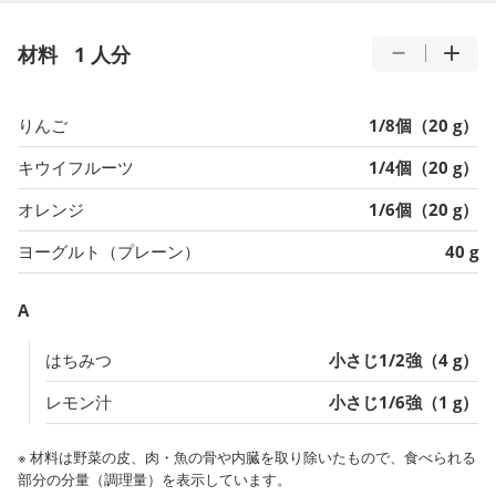
材料
1 人分
りんご
1/8個（20 g）
キウイフルーツ
1/4個（20 g）
オレンジ
1/6個（20 g）
ヨーグルト（プレーン）
40 g
A
はちみつ
小さじ1/2強（4 g）
レモン汁
小さじ1/6強（1 g）
※ 材料は野菜の皮、肉・魚の骨や内臓を取り除いたもので、食べられる
部分の分量（調理量）を表示しています。