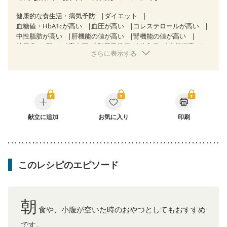
健康的な食生活・病気予防
ダイエット
血糖値・HbA1cが高い
血圧が高い
コレステロールが高い
中性脂肪が高い
肝機能の値が高い
腎機能の値が高い
糖尿病（2型）
高血圧
脂質異常症
狭心症
心筋梗塞
さらに表示する
心臓弁膜症
心不全
胃炎
胃ポリープ
逆流性食道炎
胆石症
慢性膵炎（移行期・寛解期）
痔
過敏性腸症候群（IBS）
糖尿病性腎症（第１期）
糖尿病性腎症（第２期）
糖尿病性腎症（第３期）
CKD（ステージ１）
CKD（ステージ２）
CKD（ステージ３a）
透析
乳がん（抗がん剤治療中）
乳がん（ホルモン療法中）
献立に追加
お気に入り
乳がん（放射線治療中）
印刷
乳がん治療を終えた方・経過観察中の方など
食欲がない
妊娠中(初期)
妊婦健診・体重増加が気になる（初期）
妊婦健診・血圧が気になる（初期）
妊婦健診・血糖値が気になる（初期）
妊娠高血圧(中期)
このレシピのエピソード
妊娠糖尿病(初期)
産後（母乳）
産後（混合栄養）
産後（ミルク）
乾癬
貧血対策
ニキビ・肌荒れ
更年期
朝
食や、小腹が空いた時のおやつとしてもおすすめ
です。