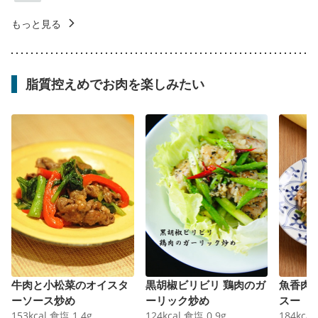
もっと見る
脂質控えめでお肉を楽しみたい
牛肉と小松菜のオイスタ
黒胡椒ビリビリ 鶏肉のガ
魚香肉
ーソース炒め
ーリック炒め
スー
153
kcal
食塩
1.4
g
124
kcal
食塩
0.9
g
184
kcal