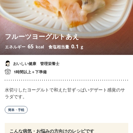
フルーツヨーグルトあえ
65
0.1
エネルギー
kcal
食塩相当量
g
おいしい健康 管理栄養士
1時間以上＋下準備
水切りしたヨーグルトで和えた甘ずっぱいデザート感覚のサ
ラダです。
簡単・手軽
こんな病気・お悩みの方向けのレシピです