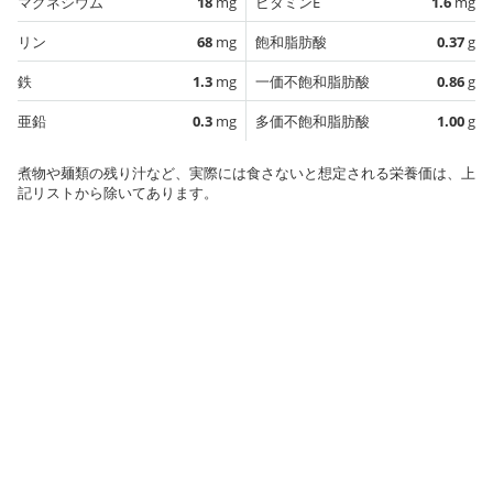
マグネシウム
18
mg
ビタミンE
1.6
mg
リン
68
mg
飽和脂肪酸
0.37
g
鉄
1.3
mg
一価不飽和脂肪酸
0.86
g
亜鉛
0.3
mg
多価不飽和脂肪酸
1.00
g
煮物や麺類の残り汁など、実際には食さないと想定される栄養価は、上
記リストから除いてあります。