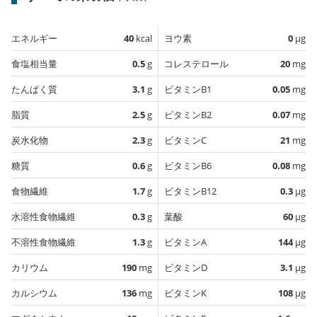
エネルギー
40
kcal
ヨウ素
0
µg
食塩相当量
0.5
g
コレステロール
20
mg
たんぱく質
3.1
g
ビタミンB1
0.05
mg
脂質
2.5
g
ビタミンB2
0.07
mg
炭水化物
2.3
g
ビタミンC
21
mg
糖質
0.6
g
ビタミンB6
0.08
mg
食物繊維
1.7
g
ビタミンB12
0.3
µg
水溶性食物繊維
0.3
g
葉酸
60
µg
不溶性食物繊維
1.3
g
ビタミンA
144
µg
カリウム
190
mg
ビタミンD
3.1
µg
カルシウム
136
mg
ビタミンK
108
µg