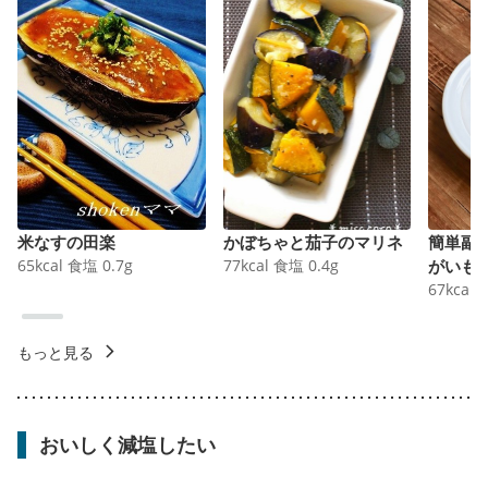
米なすの田楽
かぼちゃと茄子のマリネ
簡単副
65
kcal
食塩
0.7
g
77
kcal
食塩
0.4
g
がいも
67
kcal
もっと見る
おいしく減塩したい