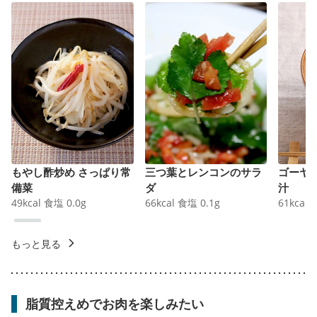
もやし酢炒め さっぱり常
三つ葉とレンコンのサラ
ゴーヤ
備菜
ダ
汁
49
kcal
食塩
0.0
g
66
kcal
食塩
0.1
g
61
kcal
もっと見る
脂質控えめでお肉を楽しみたい