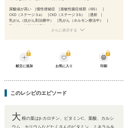
尿酸値が高い
慢性便秘症
過敏性腸症候群（IBS）
CKD（ステージ３a）
CKD（ステージ３b）
透析
乳がん（抗がん剤治療中）
乳がん（ホルモン療法中）
乳がん（放射線治療中）
さらに表示する
乳がん治療を終えた方・経過観察中の方など
味の感じ方が変わった
妊娠中(初期)
妊婦健診・体重増加が気になる（初期）
妊婦健診・血圧が気になる（初期）
妊婦健診・血糖値が気になる（初期）
妊娠高血圧(中期)
妊娠糖尿病(初期)
産後（母乳）
産後（混合栄養）
産後（ミルク）
献立に追加
骨折
骨粗しょう症
お気に入り
関節リウマチ
印刷
フレイル（年齢に合わせた体作り）
低栄養予防
貧血対策
ニキビ・肌荒れ
妊活中
更年期
このレシピのエピソード
大
根の葉はβ-カロチン、ビタミンC、葉酸、カルシ
ウム、カリウムなどたくさんのビタミン、ミネラルを