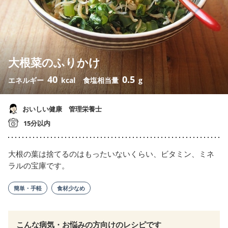
大根菜のふりかけ
40
0.5
エネルギー
kcal
食塩相当量
g
おいしい健康 管理栄養士
15分以内
大根の葉は捨てるのはもったいないくらい、ビタミン、ミネ
ラルの宝庫です。
簡単・手軽
食材少なめ
こんな病気・お悩みの方向けのレシピです