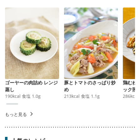
ゴーヤーの肉詰め レンジ
豚とトマトのさっぱり炒
鶏むね
蒸し
め
ック照
190
kcal
食塩
1.0
g
213
kcal
食塩
1.1
g
286
kcal
もっと見る