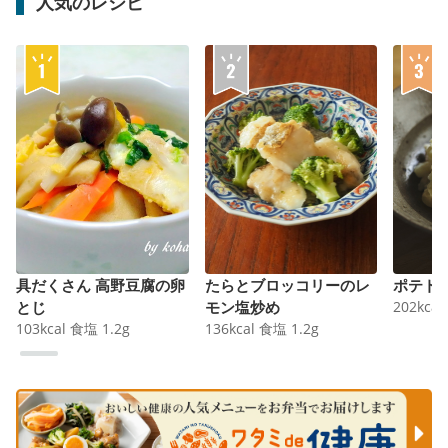
人気のレシピ
具だくさん 高野豆腐の卵
たらとブロッコリーのレ
ポテト
とじ
モン塩炒め
202
kcal
103
kcal
食塩
1.2
g
136
kcal
食塩
1.2
g