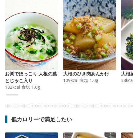
お粥でほっこり 大根の葉
大根のひき肉あんかけ
大根菜
とじゃこ入り
109
kcal
食塩
1.0
g
38
kcal
182
kcal
食塩
1.6
g
低カロリーで満足したい