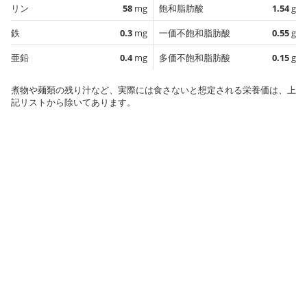
リン
58
mg
飽和脂肪酸
1.54
g
鉄
0.3
mg
一価不飽和脂肪酸
0.55
g
亜鉛
0.4
mg
多価不飽和脂肪酸
0.15
g
煮物や麺類の残り汁など、実際には食さないと想定される栄養価は、上
記リストから除いてあります。