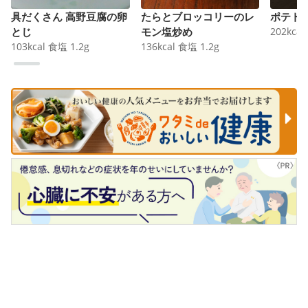
具だくさん 高野豆腐の卵
たらとブロッコリーのレ
ポテト
とじ
モン塩炒め
202
kcal
103
kcal
食塩
1.2
g
136
kcal
食塩
1.2
g