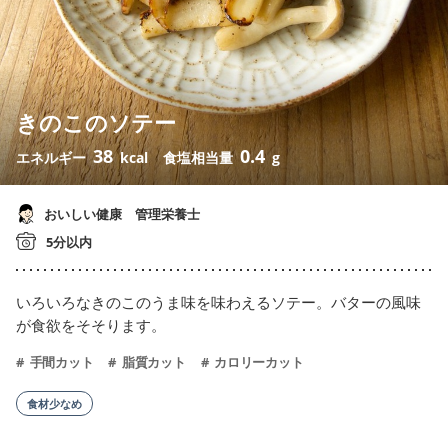
きのこのソテー
38
0.4
エネルギー
kcal
食塩相当量
g
おいしい健康 管理栄養士
5分以内
いろいろなきのこのうま味を味わえるソテー。バターの風味
が食欲をそそります。
手間カット
脂質カット
カロリーカット
食材少なめ