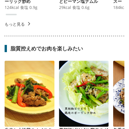
ーリック炒め
とピーマン塩ナムル
スー
124
kcal
食塩
0.9
g
29
kcal
食塩
0.6
g
184
kcal
もっと見る
脂質控えめでお肉を楽しみたい