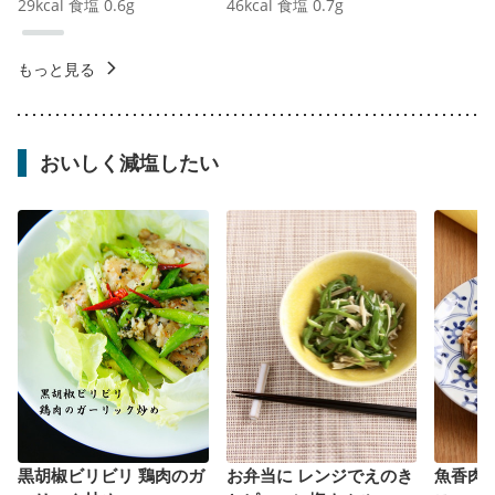
29
kcal
食塩
0.6
g
46
kcal
食塩
0.7
g
もっと見る
おいしく減塩したい
黒胡椒ビリビリ 鶏肉のガ
お弁当に レンジでえのき
魚香肉