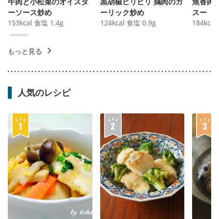
牛肉と小松菜のオイスタ
黒胡椒ビリビリ 鶏肉のガ
魚香肉
ーソース炒め
ーリック炒め
スー
153
kcal
食塩
1.4
g
124
kcal
食塩
0.9
g
184
kcal
もっと見る
人気のレシピ