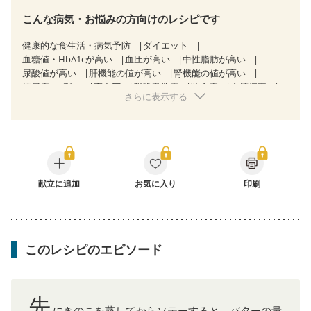
こんな病気・お悩みの方向けのレシピです
健康的な食生活・病気予防
ダイエット
血糖値・HbA1cが高い
血圧が高い
中性脂肪が高い
尿酸値が高い
肝機能の値が高い
腎機能の値が高い
糖尿病（2型）
高血圧
脂質異常症
狭心症
心筋梗塞
さらに表示する
心臓弁膜症
心不全
胃ポリープ
胆石症
慢性膵炎（移行期・寛解期）
非アルコール性脂肪肝
慢性便秘症
過敏性腸症候群（IBS）
睡眠時無呼吸症候群
糖尿病性腎症（第１期）
糖尿病性腎症（第２期）
糖尿病性腎症（第３期）
CKD（ステージ１）
CKD（ステージ２）
CKD（ステージ３a）
CKD（ステージ３b）
献立に追加
透析
お気に入り
乳がん（抗がん剤治療中）
印刷
乳がん（ホルモン療法中）
乳がん（放射線治療中）
乳がん治療を終えた方・経過観察中の方など
妊娠中(初期)
妊婦健診・体重増加が気になる（初期）
妊婦健診・血圧が気になる（初期）
このレシピのエピソード
妊婦健診・血糖値が気になる（初期）
妊娠高血圧(中期)
妊娠糖尿病(初期)
産後（母乳）
産後（混合栄養）
産後（ミルク）
骨折
骨粗しょう症
関節リウマチ
乾癬
フレイル（年齢に合わせた体作り）
低栄養予防
先
貧血対策
ニキビ・肌荒れ
妊活中
更年期