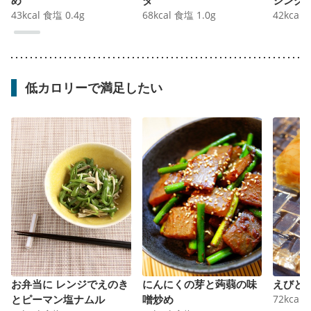
43
kcal
食塩
0.4
g
68
kcal
食塩
1.0
g
42
kcal
低カロリーで満足したい
お弁当に レンジでえのき
にんにくの芽と蒟蒻の味
えびと
とピーマン塩ナムル
噌炒め
72
kcal