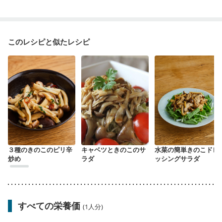
このレシピと似たレシピ
３種のきのこのピリ辛
キャベツときのこのサ
水菜の簡単きのこドレ
炒め
ラダ
ッシングサラダ
すべての栄養価
(1人分)