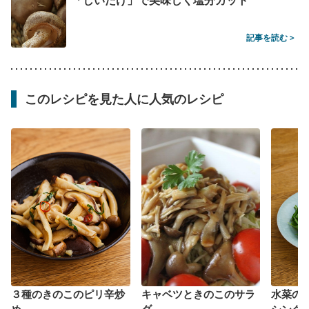
記事を読む >
このレシピを見た人に人気のレシピ
３種のきのこのピリ辛炒
キャベツときのこのサラ
水菜の
め
ダ
シング