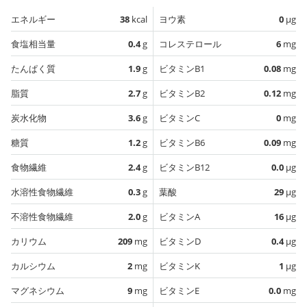
エネルギー
38
kcal
ヨウ素
0
µg
食塩相当量
0.4
g
コレステロール
6
mg
たんぱく質
1.9
g
ビタミンB1
0.08
mg
脂質
2.7
g
ビタミンB2
0.12
mg
炭水化物
3.6
g
ビタミンC
0
mg
糖質
1.2
g
ビタミンB6
0.09
mg
食物繊維
2.4
g
ビタミンB12
0.0
µg
水溶性食物繊維
0.3
g
葉酸
29
µg
不溶性食物繊維
2.0
g
ビタミンA
16
µg
カリウム
209
mg
ビタミンD
0.4
µg
カルシウム
2
mg
ビタミンK
1
µg
マグネシウム
9
mg
ビタミンE
0.0
mg