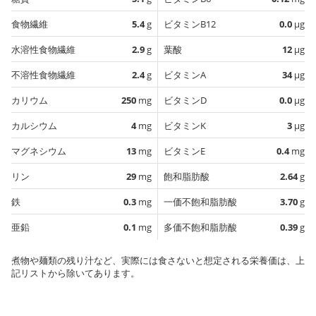
食物繊維
5.4
g
ビタミンB12
0.0
µg
水溶性食物繊維
2.9
g
葉酸
12
µg
不溶性食物繊維
2.4
g
ビタミンA
34
µg
カリウム
250
mg
ビタミンD
0.0
µg
カルシウム
4
mg
ビタミンK
3
µg
マグネシウム
13
mg
ビタミンE
0.4
mg
リン
29
mg
飽和脂肪酸
2.64
g
鉄
0.3
mg
一価不飽和脂肪酸
3.70
g
亜鉛
0.1
mg
多価不飽和脂肪酸
0.39
g
煮物や麺類の残り汁など、実際には食さないと想定される栄養価は、上
記リストから除いてあります。