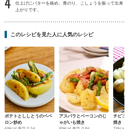
4
仕上げにバターを絡め、青のり、こしょうを振って出来
上がりです。
このレシピを見た人に人気のレシピ
ポテトとししとうのペペ
アスパラとベーコンのじ
チビコ
ロン炒め
ゃがいも焼き
焼き
69
kcal
食塩
0.5
g
89
kcal
食塩
0.8
g
74
kcal