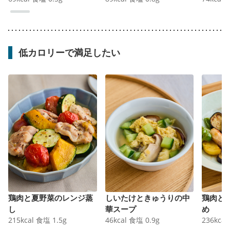
低カロリーで満足したい
鶏肉と夏野菜のレンジ蒸
しいたけときゅうりの中
鶏肉と
し
華スープ
め
215
kcal
食塩
1.5
g
46
kcal
食塩
0.9
g
236
kcal