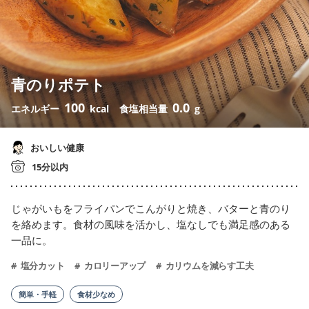
青のりポテト
100
0.0
エネルギー
kcal
食塩相当量
g
おいしい健康
15分以内
じゃがいもをフライパンでこんがりと焼き、バターと青のり
を絡めます。食材の風味を活かし、塩なしでも満足感のある
一品に。
塩分カット
カロリーアップ
カリウムを減らす工夫
簡単・手軽
食材少なめ