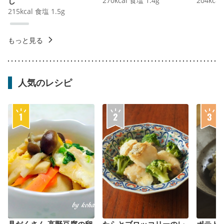
し
270
kcal
食塩
1.4
g
204
kcal
215
kcal
食塩
1.5
g
もっと見る
人気のレシピ
具だくさん 高野豆腐の卵
たらとブロッコリーのレ
ポテト