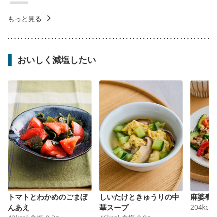
もっと見る
おいしく減塩したい
トマトとわかめのごまぽ
しいたけときゅうりの中
麻婆春
んあえ
華スープ
204
kcal