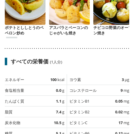
ポテトとししとうのペ
アスパラとベーコンの
チビコロ野菜のオーブ
ペロン炒め
じゃがいも焼き
ン焼き
すべての栄養価
(1人分)
エネルギー
100
kcal
ヨウ素
3
µg
食塩相当量
0.0
g
コレステロール
9
mg
たんぱく質
1.1
g
ビタミンB1
0.05
mg
脂質
7.4
g
ビタミンB2
0.02
mg
炭水化物
10.5
g
ビタミンC
17
mg
糖質
5.1
g
ビタミンB6
0.12
mg