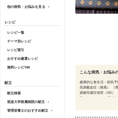
他の病気・お悩みを見る
レシピ
レシピ一覧
テーマ別レシピ
レシピ索引
おすすめ厳選レシピ
無料レシピ100
こんな病気・お悩み
健康的な食生活・病気予
献立
高尿酸血症（痛風）
過敏性腸症候群（IBS）
献立検索
乳がん（ホルモン療法中
筑波大学附属病院の献立
産後（母乳）
産後（
フレイル（年齢に合わせ
管理栄養士のおすすめ献立