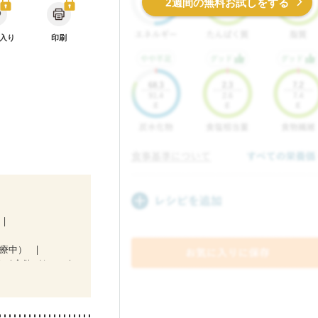
2週間の無料お試しをする
入り
印刷
治療中）
ど
食欲がない