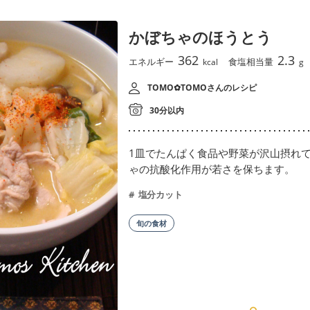
かぼちゃのほうとう
362
2.3
エネルギー
食塩相当量
kcal
g
TOMO✿TOMOさんのレシピ
30分以内
1皿でたんぱく食品や野菜が沢山摂れ
ゃの抗酸化作用が若さを保ちます。
塩分カット
旬の食材