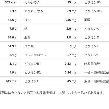
362
kcal
カルシウム
95
mg
ビタミンB6
2.3
g
マグネシウム
69
mg
ビタミンB12
18.5
g
リン
245
mg
葉酸
7.5
g
鉄
2.0
mg
ビタミンA
63.0
g
亜鉛
1.8
mg
ビタミンD
54.9
g
ヨウ素
1
µg
ビタミンK
8.1
g
コレステロール
27
mg
ビタミンE
3.1
g
ビタミンB1
0.53
mg
飽和脂肪酸
4.9
g
ビタミンB2
0.24
mg
一価不飽和脂肪
945
mg
ビタミンC
45
mg
多価不飽和脂肪
実際には食さないと想定される栄養価は、上記リストから除いてあります。