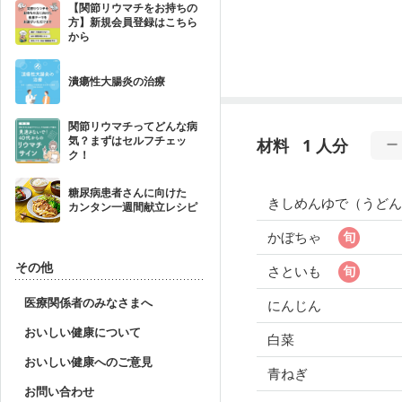
【関節リウマチをお持ちの
方】新規会員登録はこちら
から
潰瘍性大腸炎の治療
関節リウマチってどんな病
気？まずはセルフチェッ
材料
1 人分
ク！
糖尿病患者さんに向けた
きしめんゆで（うどん
カンタン一週間献立レシピ
かぼちゃ
その他
さといも
医療関係者のみなさまへ
にんじん
おいしい健康について
白菜
おいしい健康へのご意見
青ねぎ
お問い合わせ