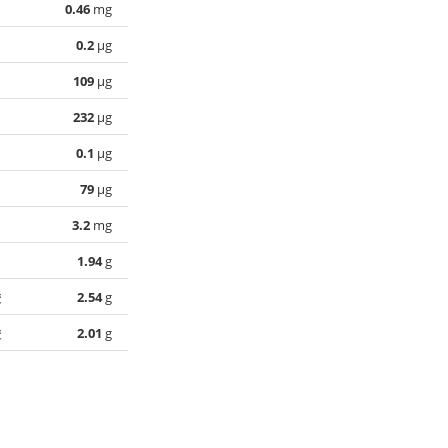
0.46
mg
0.2
µg
109
µg
232
µg
0.1
µg
79
µg
3.2
mg
1.94
g
酸
2.54
g
酸
2.01
g