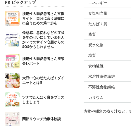
PR ピックアップ
エネルギー
食塩相当量
潰瘍性大腸炎患者さん支援
サイト 自分に合う治療に
出会うための第一歩を
たんぱく質
倦怠感、息切れなどの症状
脂質
を年のせいにしていません
か？そのサイン心臓からの
炭水化物
SOSかもしれません
糖質
潰瘍性大腸炎患者さん座談
会レポート
食物繊維
水溶性食物繊維
大豆中心の朝たんぱくダイ
エットとは!?
不溶性食物繊維
ツナでたんぱく質をプラス
カリウム
しましょう
煮物や麺類の残り汁など、
関節リウマチ治療体験談