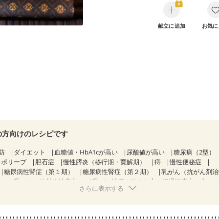
献立に追加
お気に
の方向けのレシピです
防
ダイエット
血糖値・HbA1cが高い
尿酸値が高い
糖尿病（2型）
胃ポリープ
胆石症
慢性膵炎（移行期・寛解期）
痔
慢性便秘症
糖尿病性腎症（第１期）
糖尿病性腎症（第２期）
乳がん（抗がん剤
）
乳がん（放射線治療中）
乳がん治療を終えた方・経過観察中の方な
さらに表示する
混合栄養）
産後（ミルク）
骨折
骨粗しょう症
関節リウマチ
乾癬
た体作り）
低栄養予防
貧血対策
ニキビ・肌荒れ
妊活中
更年期