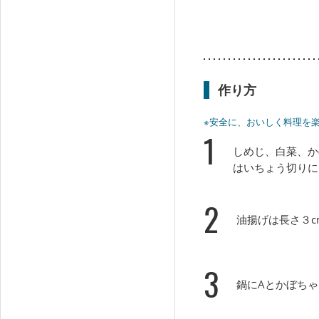
作り方
※安全に、おいしく料理を
1
しめじ、白菜、か
はいちょう切りに
2
油揚げは長さ３
3
鍋にAとかぼち