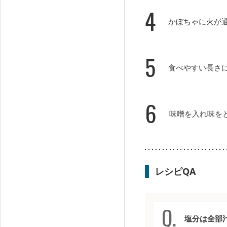
4
かぼちゃに火が
5
食べやすい長さ
6
味噌を入れ味を
レシピQA
塩分は全部