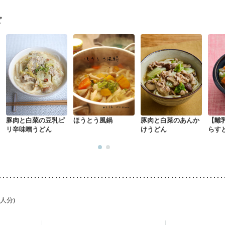
ピ
豚肉と白菜の豆乳ピ
ほうとう風鍋
豚肉と白菜のあんか
【離
リ辛味噌うどん
けうどん
らす
うど
1人分)