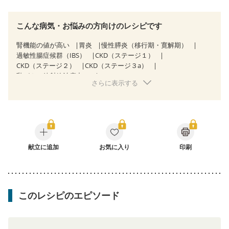
こんな病気・お悩みの方向けのレシピです
腎機能の値が高い
胃炎
慢性膵炎（移行期・寛解期）
過敏性腸症候群（IBS）
CKD（ステージ１）
CKD（ステージ２）
CKD（ステージ３a）
乳がん（放射線治療中）
さらに表示する
大腸がん治療を終えた方・経過観察中の方
産後（ミルク）
関節リウマチ
更年期
献立に追加
お気に入り
印刷
このレシピのエピソード