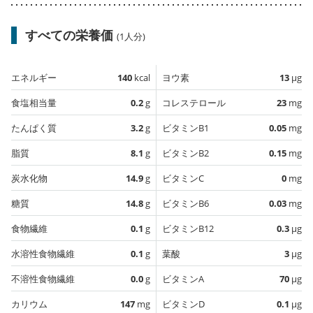
すべての栄養価
(1人分)
エネルギー
140
kcal
ヨウ素
13
µg
食塩相当量
0.2
g
コレステロール
23
mg
たんぱく質
3.2
g
ビタミンB1
0.05
mg
脂質
8.1
g
ビタミンB2
0.15
mg
炭水化物
14.9
g
ビタミンC
0
mg
糖質
14.8
g
ビタミンB6
0.03
mg
食物繊維
0.1
g
ビタミンB12
0.3
µg
水溶性食物繊維
0.1
g
葉酸
3
µg
不溶性食物繊維
0.0
g
ビタミンA
70
µg
カリウム
147
mg
ビタミンD
0.1
µg