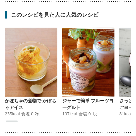
このレシピを見た人に人気のレシピ
かぼちゃの煮物で かぼち
ジャーで簡単 フルーツヨ
さっぱ
ゃアイス
ーグルト
ごヨー
235
kcal
食塩
0.2
g
107
kcal
食塩
0.1
g
81
kcal