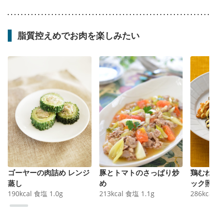
脂質控えめでお肉を楽しみたい
ゴーヤーの肉詰め レンジ
豚とトマトのさっぱり炒
鶏むね
蒸し
め
ック照
190
kcal
食塩
1.0
g
213
kcal
食塩
1.1
g
286
kcal