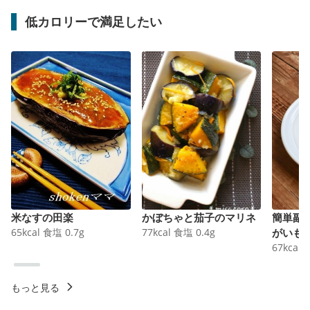
低カロリーで満足したい
米なすの田楽
かぼちゃと茄子のマリネ
簡単副
65
kcal
食塩
0.7
g
77
kcal
食塩
0.4
g
がいも
67
kcal
もっと見る