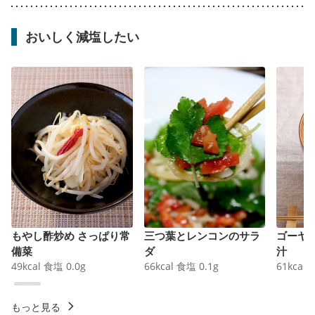
おいしく減塩したい
もやし酢炒め さっぱり常
三つ葉とレンコンのサラ
ゴーヤ
備菜
ダ
汁
49
kcal
食塩
0.0
g
66
kcal
食塩
0.1
g
61
kcal
もっと見る