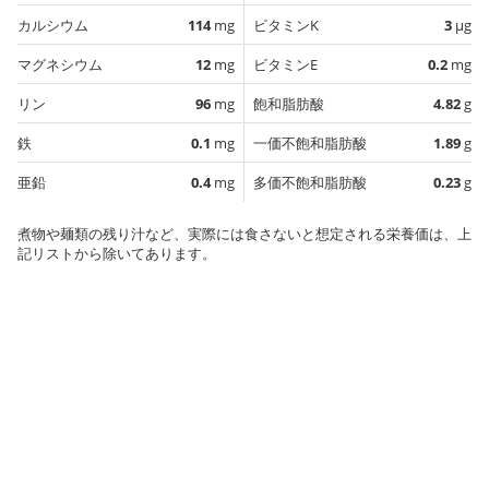
カルシウム
114
mg
ビタミンK
3
µg
マグネシウム
12
mg
ビタミンE
0.2
mg
リン
96
mg
飽和脂肪酸
4.82
g
鉄
0.1
mg
一価不飽和脂肪酸
1.89
g
亜鉛
0.4
mg
多価不飽和脂肪酸
0.23
g
煮物や麺類の残り汁など、実際には食さないと想定される栄養価は、上
記リストから除いてあります。