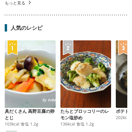
もっと見る
人気のレシピ
具だくさん 高野豆腐の卵
たらとブロッコリーのレ
ポテト
とじ
モン塩炒め
202
kcal
103
kcal
食塩
1.2
g
136
kcal
食塩
1.2
g