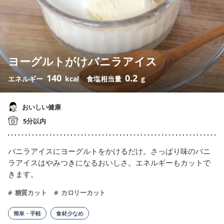
ヨーグルトがけバニラアイス
140
0.2
エネルギー
kcal
食塩相当量
g
おいしい健康
5分以内
バニラアイスにヨーグルトをかけるだけ。さっぱり味のバニ
ラアイスはやみつきになるおいしさ。エネルギーもカットで
きます。
糖質カット
カロリーカット
簡単・手軽
食材少なめ