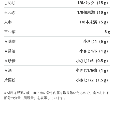
しめじ
1/6パック（15 g）
玉ねぎ
1/8個未満（10 g）
人参
1/8本未満（5 g）
三つ葉
5 g
Ａ味噌
小さじ1（6 g）
Ａ醤油
小さじ1/6（1 g）
Ａ砂糖
小さじ1/6（0.5 g）
Ａ酒
小さじ1/6強（1 g）
片栗粉
小さじ1/2（1.5 g）
※ 材料は野菜の皮、肉・魚の骨や内臓を取り除いたもので、食べられる
部分の分量（調理量）を表示しています。