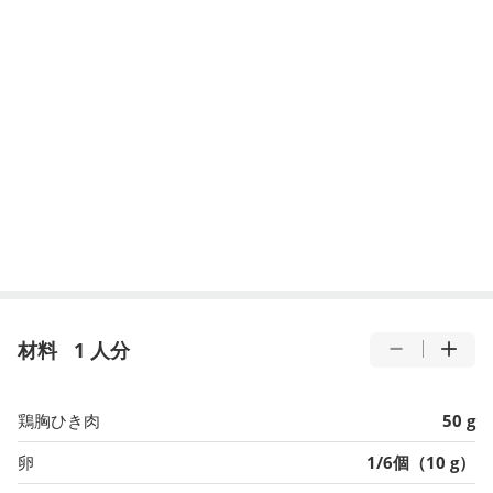
材料
1 人分
鶏胸ひき肉
50 g
卵
1/6個（10 g）