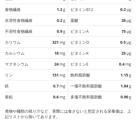
食物繊維
1.2
g
ビタミンB12
0.2
µg
水溶性食物繊維
0.2
g
葉酸
26
µg
不溶性食物繊維
0.9
g
ビタミンA
75
µg
カリウム
321
mg
ビタミンD
0.5
µg
カルシウム
18
mg
ビタミンK
25
µg
マグネシウム
24
mg
ビタミンE
0.4
mg
リン
151
mg
飽和脂肪酸
1.15
g
鉄
0.7
mg
一価不飽和脂肪酸
1.84
g
亜鉛
0.6
mg
多価不飽和脂肪酸
0.90
g
煮物や麺類の残り汁など、実際には食さないと想定される栄養価は、上
記リストから除いてあります。