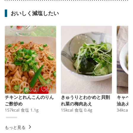
おいしく減塩したい
チキンとれんこんのりん
きゅうりとわかめと貝割
キャベ
ご酢炒め
れ菜の梅肉あえ
油あえ
157
kcal
食塩
1.1
g
15
kcal
食塩
0.4
g
34
kcal
もっと見る