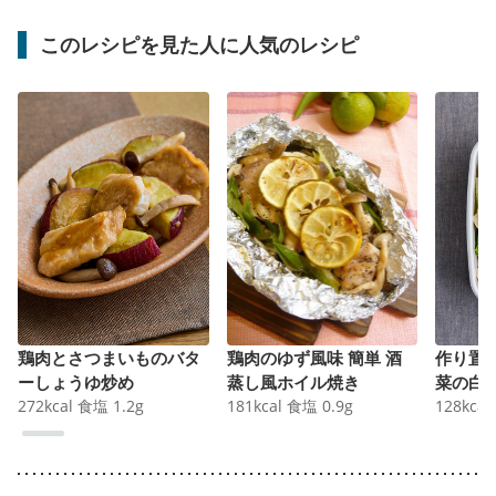
このレシピを見た人に人気のレシピ
鶏肉とさつまいものバタ
鶏肉のゆず風味 簡単 酒
作り置
ーしょうゆ炒め
蒸し風ホイル焼き
菜の白
272
kcal
食塩
1.2
g
181
kcal
食塩
0.9
g
128
kcal