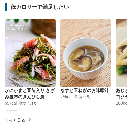
低カロリーで満足したい
かにかまと豆苗入り きざ
なすと玉ねぎのお味噌汁
あじと
み昆布のきんぴら風
25
kcal
食塩
0.9
g
ヨソテ
69
kcal
食塩
1.1
g
200
kcal
もっと見る