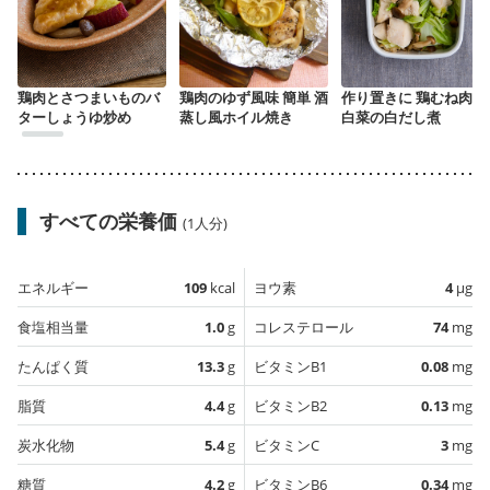
鶏肉とさつまいものバ
鶏肉のゆず風味 簡単 酒
作り置きに 鶏むね肉と
ターしょうゆ炒め
蒸し風ホイル焼き
白菜の白だし煮
すべての栄養価
(1人分)
エネルギー
109
kcal
ヨウ素
4
µg
食塩相当量
1.0
g
コレステロール
74
mg
たんぱく質
13.3
g
ビタミンB1
0.08
mg
脂質
4.4
g
ビタミンB2
0.13
mg
炭水化物
5.4
g
ビタミンC
3
mg
糖質
4.2
g
ビタミンB6
0.34
mg