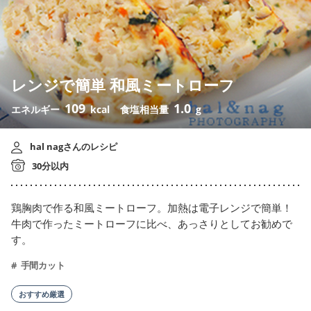
レンジで簡単 和風ミートローフ
109
1.0
エネルギー
kcal
食塩相当量
g
hal nagさんのレシピ
30分以内
鶏胸肉で作る和風ミートローフ。加熱は電子レンジで簡単！
牛肉で作ったミートローフに比べ、あっさりとしてお勧めで
す。
手間カット
おすすめ厳選