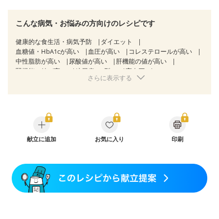
こんな病気・お悩みの方向けのレシピです
健康的な食生活・病気予防
ダイエット
血糖値・HbA1cが高い
血圧が高い
コレステロールが高い
中性脂肪が高い
尿酸値が高い
肝機能の値が高い
腎機能の値が高い
糖尿病（2型）
高血圧
さらに表示する
高尿酸血症（痛風）
胃炎
胃ポリープ
逆流性食道炎
胆石症
慢性膵炎（移行期・寛解期）
痔
慢性便秘症
過敏性腸症候群（IBS）
糖尿病性腎症（第１期）
糖尿病性腎症（第２期）
糖尿病性腎症（第３期）
CKD（ステージ１）
CKD（ステージ２）
CKD（ステージ３a）
透析
乳がん（抗がん剤治療中）
乳がん（ホルモン療法中）
献立に追加
お気に入り
乳がん（放射線治療中）
印刷
乳がん治療を終えた方・経過観察中の方など
胃がん治療を終えた方・経過観察中の方
大腸がん治療を終えた方・経過観察中の方
大腸がん（放射線治療中）
飲み込みにくい
食欲がない
産後（母乳）
産後（混合栄養）
産後（ミルク）
骨折
骨粗しょう症
関節リウマチ
乾癬
フレイル（年齢に合わせた体作り）
低栄養予防
貧血対策
ニキビ・肌荒れ
妊活中
更年期