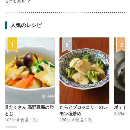
もっと見る
人気のレシピ
具だくさん 高野豆腐の卵
たらとブロッコリーのレ
ポテト
とじ
モン塩炒め
202
kcal
103
kcal
食塩
1.2
g
136
kcal
食塩
1.2
g