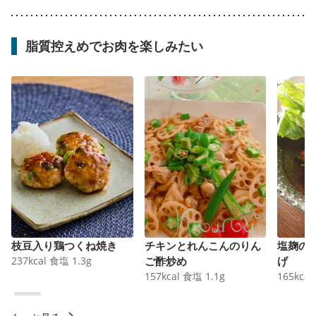
脂質控えめでお肉を楽しみたい
枝豆入り鶏つくね焼き
チキンとれんこんのりん
塩麹の
237
kcal
食塩
1.3
g
ご酢炒め
げ
157
kcal
食塩
1.1
g
165
kcal