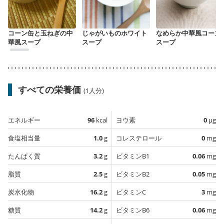
コーン缶と玉ねぎの中
じゃがいものホワイト
なめらか中華風コーン
華風スープ
スープ
スープ
すべての栄養価
(1人分)
エネルギー
96
kcal
ヨウ素
0
µg
食塩相当量
1.0
g
コレステロール
0
mg
たんぱく質
3.2
g
ビタミンB1
0.06
mg
脂質
2.5
g
ビタミンB2
0.05
mg
炭水化物
16.2
g
ビタミンC
3
mg
糖質
14.2
g
ビタミンB6
0.06
mg