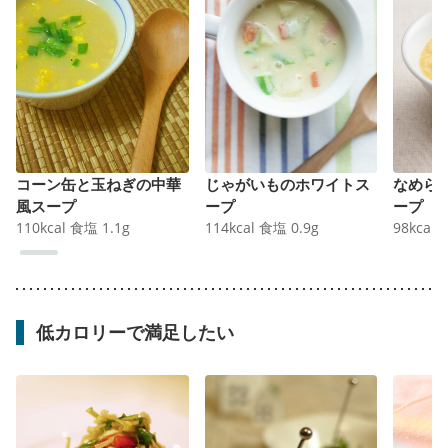
コーン缶と玉ねぎの中華
じゃがいものホワイトス
なめら
風スープ
ープ
ープ
110
kcal
食塩
1.1
g
114
kcal
食塩
0.9
g
98
kcal
低カロリーで満足したい