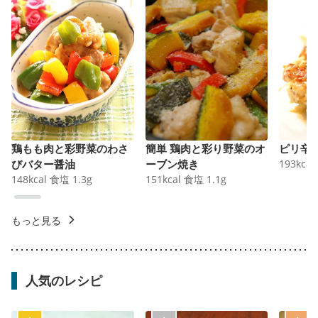
鶏もも肉と彩野菜のわさ
簡単 鶏肉と彩り野菜のオ
ピリ辛
びバター醤油
ーブン焼き
193
kcal
148
kcal
食塩
1.3
g
151
kcal
食塩
1.1
g
もっと見る
人気のレシピ