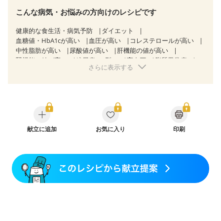
こんな病気・お悩みの方向けのレシピです
健康的な食生活・病気予防
ダイエット
血糖値・HbA1cが高い
血圧が高い
コレステロールが高い
中性脂肪が高い
尿酸値が高い
肝機能の値が高い
腎機能の値が高い
糖尿病（2型）
高血圧
脂質異常症
さらに表示する
高尿酸血症（痛風）
狭心症
心筋梗塞
心臓弁膜症
心不全
胃炎
胃ポリープ
逆流性食道炎
胆石症
慢性膵炎（移行期・寛解期）
非アルコール性脂肪肝
痔
潰瘍性大腸炎（寛解期）
クローン病（寛解期）
過敏性腸症候群（IBS）
睡眠時無呼吸症候群
糖尿病性腎症（第１期）
糖尿病性腎症（第２期）
CKD（ステージ１）
献立に追加
CKD（ステージ２）
お気に入り
印刷
CKD（ステージ３a）
乳がん（抗がん剤治療中）
乳がん（ホルモン療法中）
乳がん（放射線治療中）
乳がん治療を終えた方・経過観察中の方など
食欲がない
妊娠中(初期)
妊婦健診・体重増加が気になる（初期）
妊婦健診・血圧が気になる（初期）
妊婦健診・血糖値が気になる（初期）
妊娠高血圧(中期)
妊娠糖尿病(初期)
産後（母乳）
産後（混合栄養）
産後（ミルク）
骨折
骨粗しょう症
関節リウマチ
乾癬
フレイル（年齢に合わせた体作り）
低栄養予防