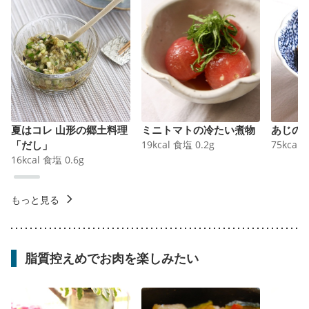
夏はコレ 山形の郷土料理
ミニトマトの冷たい煮物
あじの
「だし」
19
kcal
食塩
0.2
g
75
kcal
16
kcal
食塩
0.6
g
もっと見る
脂質控えめでお肉を楽しみたい