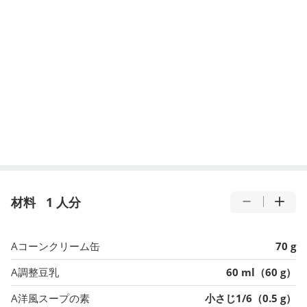
材料
1 人分
Aコーンクリーム缶
70 g
A調整豆乳
60 ml（60 g）
A洋風スープの素
小さじ1/6（0.5 g）