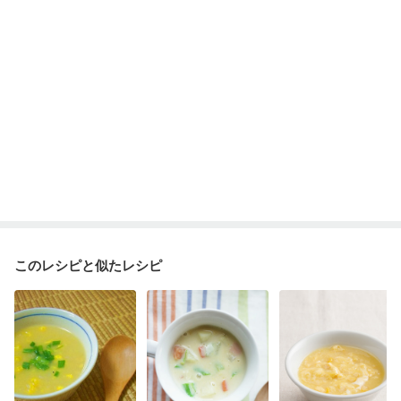
貧血対策
ニキビ・肌荒れ
妊活中
更年期
このレシピと似たレシピ