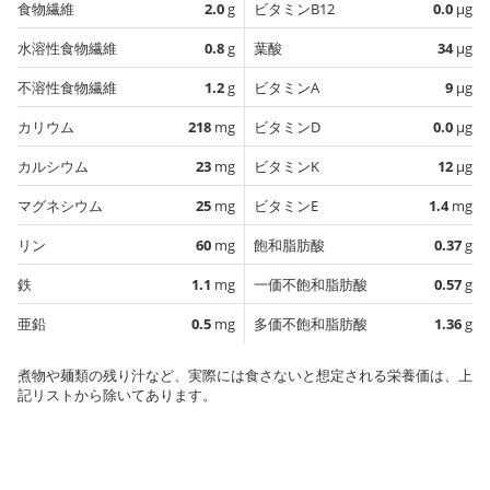
食物繊維
2.0
g
ビタミンB12
0.0
µg
水溶性食物繊維
0.8
g
葉酸
34
µg
不溶性食物繊維
1.2
g
ビタミンA
9
µg
カリウム
218
mg
ビタミンD
0.0
µg
カルシウム
23
mg
ビタミンK
12
µg
マグネシウム
25
mg
ビタミンE
1.4
mg
リン
60
mg
飽和脂肪酸
0.37
g
鉄
1.1
mg
一価不飽和脂肪酸
0.57
g
亜鉛
0.5
mg
多価不飽和脂肪酸
1.36
g
煮物や麺類の残り汁など、実際には食さないと想定される栄養価は、上
記リストから除いてあります。