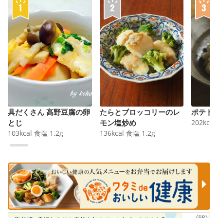
具だくさん 高野豆腐の卵
たらとブロッコリーのレ
ポテト
とじ
モン塩炒め
202
kcal
103
kcal
食塩
1.2
g
136
kcal
食塩
1.2
g