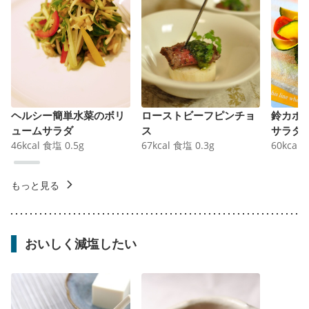
ヘルシー簡単水菜のボリ
ローストビーフピンチョ
鈴カボ
ュームサラダ
ス
サラダ
46
kcal
食塩
0.5
g
67
kcal
食塩
0.3
g
60
kcal
もっと見る
おいしく減塩したい