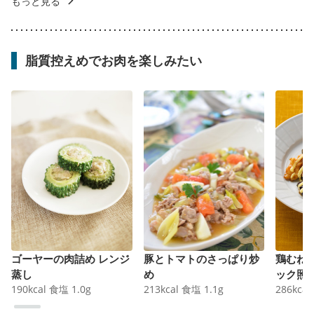
もっと見る
脂質控えめでお肉を楽しみたい
ゴーヤーの肉詰め レンジ
豚とトマトのさっぱり炒
鶏むね
蒸し
め
ック照
190
kcal
食塩
1.0
g
213
kcal
食塩
1.1
g
286
kcal