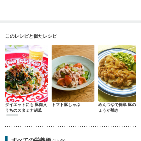
このレシピと似たレシピ
ダイエットにも 豚肉入
トマト豚しゃぶ
めんつゆで簡単 豚のし
うちのスタミナ胡瓜
ょうが焼き
すべての栄養価
(1人分)