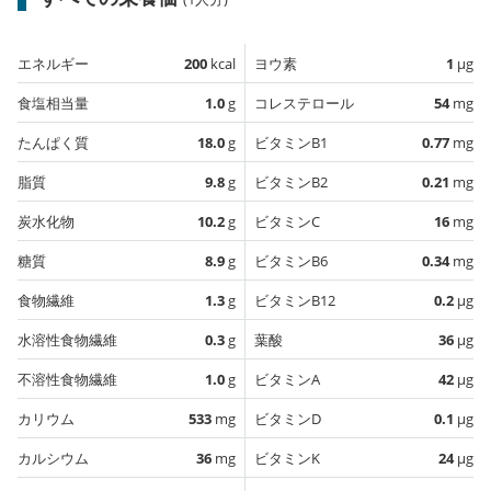
エネルギー
200
kcal
ヨウ素
1
µg
食塩相当量
1.0
g
コレステロール
54
mg
たんぱく質
18.0
g
ビタミンB1
0.77
mg
脂質
9.8
g
ビタミンB2
0.21
mg
炭水化物
10.2
g
ビタミンC
16
mg
糖質
8.9
g
ビタミンB6
0.34
mg
食物繊維
1.3
g
ビタミンB12
0.2
µg
水溶性食物繊維
0.3
g
葉酸
36
µg
不溶性食物繊維
1.0
g
ビタミンA
42
µg
カリウム
533
mg
ビタミンD
0.1
µg
カルシウム
36
mg
ビタミンK
24
µg