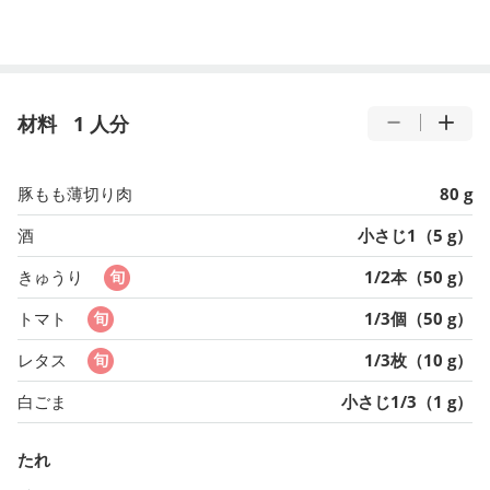
材料
1 人分
豚もも薄切り肉
80 g
酒
小さじ1（5 g）
きゅうり
1/2本（50 g）
トマト
1/3個（50 g）
レタス
1/3枚（10 g）
白ごま
小さじ1/3（1 g）
たれ