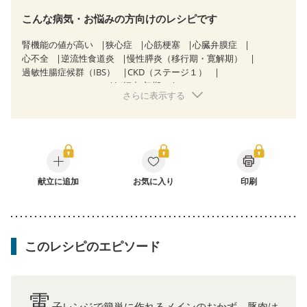
こんな病気・お悩みの方向けのレシピです
腎機能の値が高い
狭心症
心筋梗塞
心臓弁膜症
心不全
逆流性食道炎
慢性膵炎（移行期・寛解期）
過敏性腸症候群（IBS）
CKD（ステージ１）
CKD（ステージ２）
妊娠中(初期)
さらに表示する
妊婦健診・体重増加が気になる（初期）
妊婦健診・血圧が気になる（初期）
妊婦健診・血糖値が気になる（初期）
妊娠高血圧(中期)
妊娠糖尿病(初期)
産後（母乳）
産後（混合栄養）
産後（ミルク）
関節リウマチ
低栄養予防
更年期
献立に追加
お気に入り
印刷
このレシピのエピソード
電