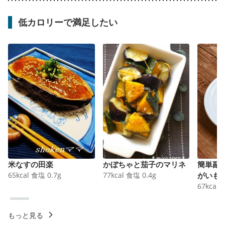
低カロリーで満足したい
米なすの田楽
かぼちゃと茄子のマリネ
簡単副
65
kcal
食塩
0.7
g
77
kcal
食塩
0.4
g
がいも
67
kcal
もっと見る