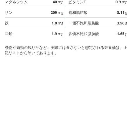
マグネシウム
40
mg
ビタミンE
0.9
mg
リン
209
mg
飽和脂肪酸
3.11
g
鉄
1.0
mg
一価不飽和脂肪酸
3.96
g
亜鉛
1.9
mg
多価不飽和脂肪酸
1.65
g
煮物や麺類の残り汁など、実際には食さないと想定される栄養価は、上
記リストから除いてあります。