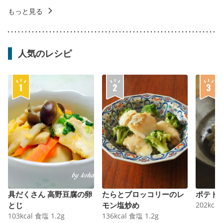
もっと見る
人気のレシピ
具だくさん 高野豆腐の卵
たらとブロッコリーのレ
ポテト
とじ
モン塩炒め
202
kcal
103
kcal
食塩
1.2
g
136
kcal
食塩
1.2
g