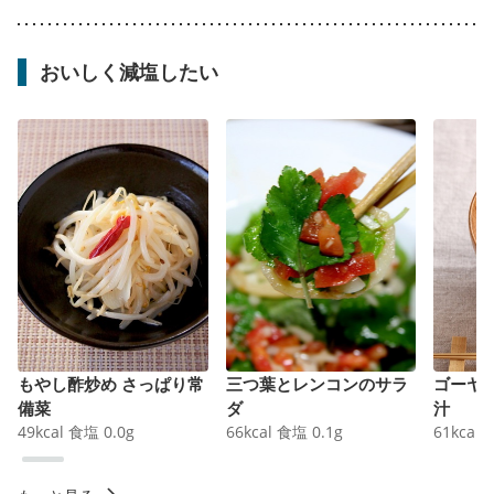
おいしく減塩したい
もやし酢炒め さっぱり常
三つ葉とレンコンのサラ
ゴーヤ
備菜
ダ
汁
49
kcal
食塩
0.0
g
66
kcal
食塩
0.1
g
61
kcal