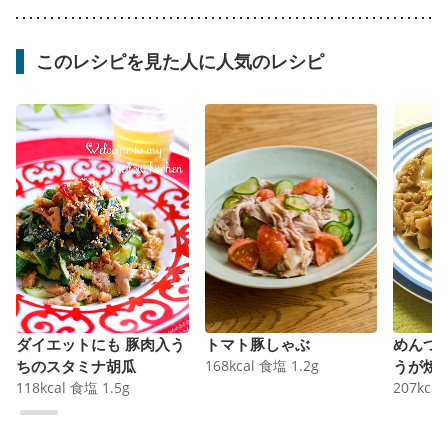
このレシピを見た人に人気のレシピ
ダイエットにも 豚肉入う
トマト豚しゃぶ
めんつ
ちのスタミナ胡瓜
168
kcal
食塩
1.2
g
うが焼
118
kcal
食塩
1.5
g
207
kcal