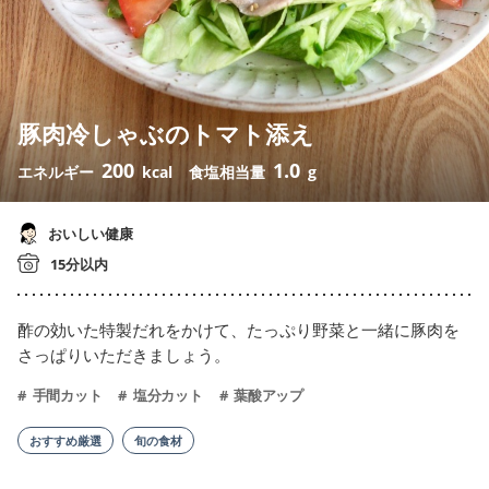
豚肉冷しゃぶのトマト添え
200
1.0
エネルギー
kcal
食塩相当量
g
おいしい健康
15分以内
酢の効いた特製だれをかけて、たっぷり野菜と一緒に豚肉を
さっぱりいただきましょう。
手間カット
塩分カット
葉酸アップ
おすすめ厳選
旬の食材