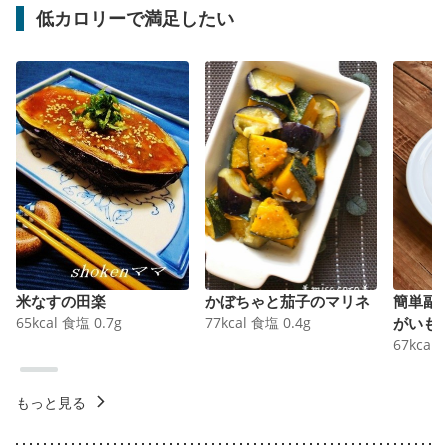
低カロリーで満足したい
米なすの田楽
かぼちゃと茄子のマリネ
簡単副
65
kcal
食塩
0.7
g
77
kcal
食塩
0.4
g
がいも
67
kcal
もっと見る