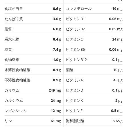
食塩相当量
0.6
g
コレステロール
19
mg
たんぱく質
3.0
g
ビタミンB1
0.06
mg
脂質
6.0
g
ビタミンB2
0.05
mg
炭水化物
8.4
g
ビタミンC
24
mg
糖質
7.4
g
ビタミンB6
0.06
mg
食物繊維
1.0
g
ビタミンB12
0.1
µg
水溶性食物繊維
0.1
g
葉酸
10
µg
不溶性食物繊維
0.9
g
ビタミンA
45
µg
カリウム
249
mg
ビタミンD
0.1
µg
カルシウム
24
mg
ビタミンK
2
µg
マグネシウム
12
mg
ビタミンE
0.5
mg
リン
61
mg
飽和脂肪酸
3.65
g