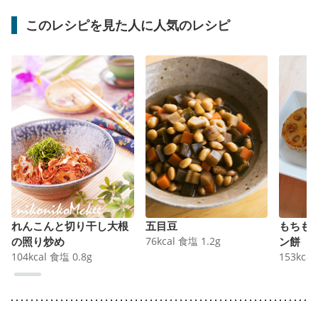
このレシピを見た人に人気のレシピ
れんこんと切り干し大根
五目豆
もちも
の照り炒め
76
kcal
食塩
1.2
g
ン餅
104
kcal
食塩
0.8
g
153
kcal