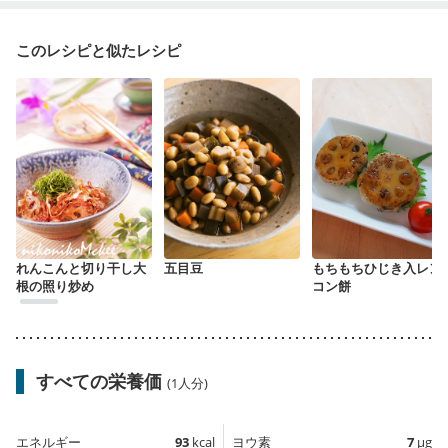
このレシピと似たレシピ
れんこんと切り干し大
五目豆
もちもちひじき入レン
根の照り炒め
コン餅
すべての栄養価
(1人分)
エネルギー
93
kcal
ヨウ素
7
µg