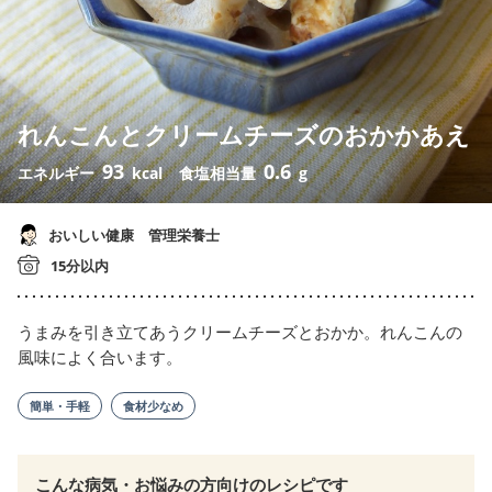
れんこんとクリームチーズのおかかあえ
93
0.6
エネルギー
kcal
食塩相当量
g
おいしい健康 管理栄養士
15分以内
うまみを引き立てあうクリームチーズとおかか。れんこんの
風味によく合います。
簡単・手軽
食材少なめ
こんな病気・お悩みの方向けのレシピです