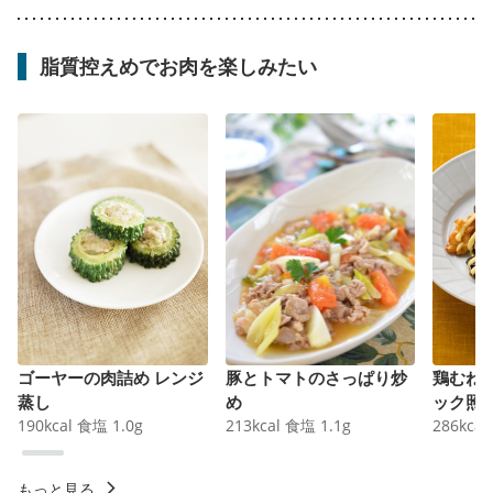
脂質控えめでお肉を楽しみたい
ゴーヤーの肉詰め レンジ
豚とトマトのさっぱり炒
鶏むね
蒸し
め
ック照
190
kcal
食塩
1.0
g
213
kcal
食塩
1.1
g
286
kcal
もっと見る