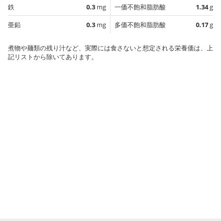
鉄
0.3
mg
一価不飽和脂肪酸
1.34
g
亜鉛
0.3
mg
多価不飽和脂肪酸
0.17
g
煮物や麺類の残り汁など、実際には食さないと想定される栄養価は、上
記リストから除いてあります。