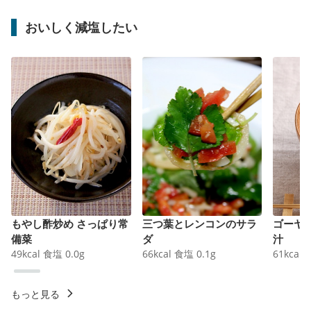
おいしく減塩したい
もやし酢炒め さっぱり常
三つ葉とレンコンのサラ
ゴーヤ
備菜
ダ
汁
49
kcal
食塩
0.0
g
66
kcal
食塩
0.1
g
61
kcal
もっと見る