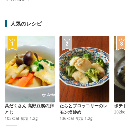
人気のレシピ
具だくさん 高野豆腐の卵
たらとブロッコリーのレ
ポテト
とじ
モン塩炒め
202
kcal
103
kcal
食塩
1.2
g
136
kcal
食塩
1.2
g