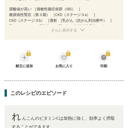
尿酸値が高い
過敏性腸症候群（IBS）
糖尿病性腎症（第３期）
CKD（ステージ３a）
CKD（ステージ３b）
透析
乳がん（抗がん剤治療中）
乳がん（ホルモン療法中）
乳がん（放射線治療中）
さらに表示する
乳がん治療を終えた方・経過観察中の方など
食欲がない
消化不良
産後（母乳）
産後（混合栄養）
産後（ミルク）
骨折
骨粗しょう症
関節リウマチ
フレイル（年齢に合わせた体作り）
低栄養予防
貧血対策
ニキビ・肌荒れ
妊活中
更年期
献立に追加
お気に入り
印刷
このレシピのエピソード
れ
んこんのビタミンCは加熱に強く、効率よく摂取
することができます。