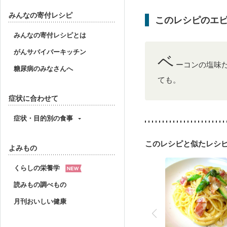
産後（ミルク）
骨折
貧血対策
ニキビ・肌
みんなの寄付レシピ
このレシピのエ
みんなの寄付レシピとは
がんサバイバーキッチン
ベ
ーコンの塩味
糖尿病のみなさんへ
ても。
症状に合わせて
症状・目的別の食事
このレシピと似たレシ
よみもの
くらしの栄養学
読みもの調べもの
月刊おいしい健康