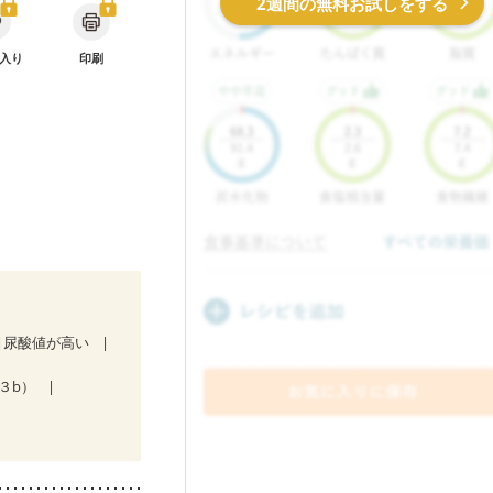
2週間の無料お試しをする
入り
印刷
尿酸値が高い
ジ３b）
後（混合栄養）