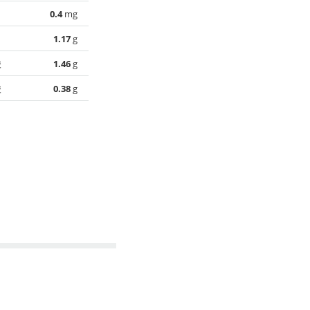
0.4
mg
1.17
g
酸
1.46
g
酸
0.38
g