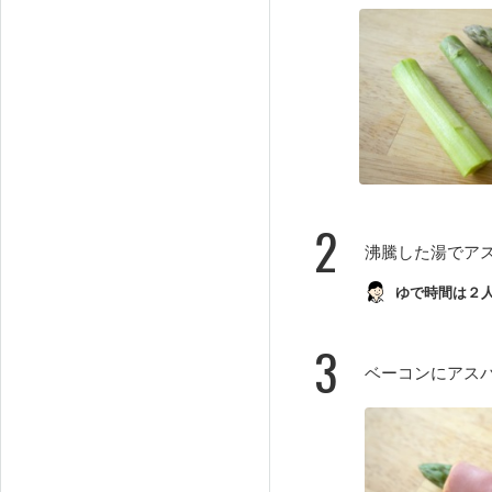
2
沸騰した湯でア
ゆで時間は２
3
ベーコンにアス