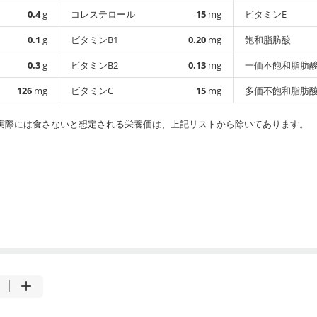
0.4
g
コレステロール
15
mg
ビタミンE
0.1
g
ビタミンB1
0.20
mg
飽和脂肪酸
0.3
g
ビタミンB2
0.13
mg
一価不飽和脂肪
126
mg
ビタミンC
15
mg
多価不飽和脂肪
実際には食さないと想定される栄養価は、上記リストから除いてあります。