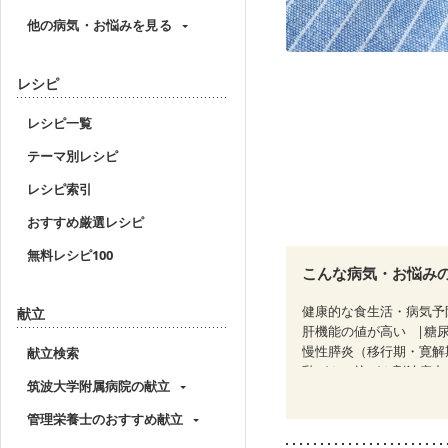
他の病気・お悩みを見る
レシピ
レシピ一覧
テーマ別レシピ
レシピ索引
おすすめ厳選レシピ
無料レシピ100
こんな病気・お悩み
健康的な食生活・病気予
献立
肝機能の値が高い
糖
慢性膵炎（移行期・寛解
献立検索
乳がん（抗がん剤治療中
筑波大学附属病院の献立
乳がん治療を終えた方・
妊婦健診・体重増加が気
管理栄養士のおすすめ献立
妊婦健診・血糖値が気に