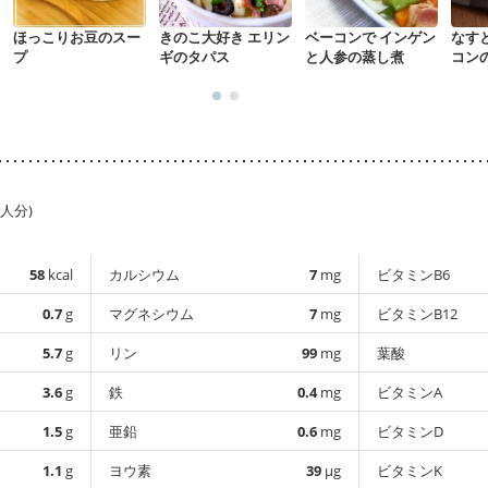
ほっこりお豆のスー
きのこ大好き エリン
ベーコンで インゲン
なす
プ
ギのタパス
と人参の蒸し煮
コン
1人分)
58
kcal
カルシウム
7
mg
ビタミンB6
0.7
g
マグネシウム
7
mg
ビタミンB12
5.7
g
リン
99
mg
葉酸
3.6
g
鉄
0.4
mg
ビタミンA
1.5
g
亜鉛
0.6
mg
ビタミンD
1.1
g
ヨウ素
39
µg
ビタミンK