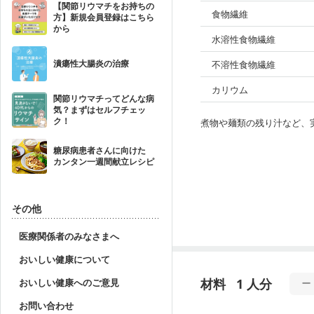
【関節リウマチをお持ちの
食物繊維
方】新規会員登録はこちら
から
水溶性食物繊維
潰瘍性大腸炎の治療
不溶性食物繊維
カリウム
関節リウマチってどんな病
気？まずはセルフチェッ
ク！
煮物や麺類の残り汁など、
糖尿病患者さんに向けた
カンタン一週間献立レシピ
その他
医療関係者のみなさまへ
おいしい健康について
材料
1 人分
おいしい健康へのご意見
お問い合わせ