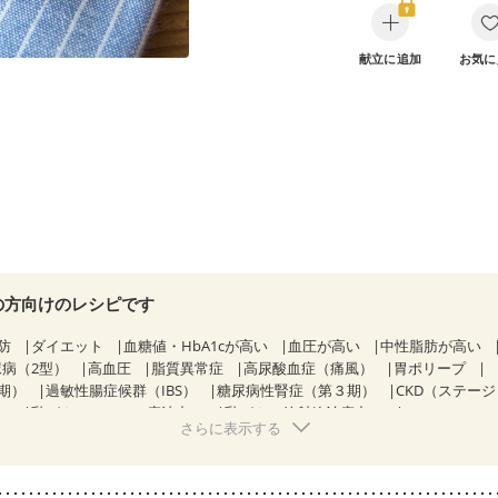
献立に追加
お気に
の方向けのレシピです
防
ダイエット
血糖値・HbA1cが高い
血圧が高い
中性脂肪が高い
尿病（2型）
高血圧
脂質異常症
高尿酸血症（痛風）
胃ポリープ
期）
過敏性腸症候群（IBS）
糖尿病性腎症（第３期）
CKD（ステー
）
乳がん（ホルモン療法中）
乳がん（放射線治療中）
さらに表示する
経過観察中の方など
飲み込みにくい
消化不良
妊娠中(初期)
になる（初期）
妊婦健診・血圧が気になる（初期）
なる（初期）
妊娠高血圧(中期)
妊娠糖尿病(初期)
産後（母乳）
産