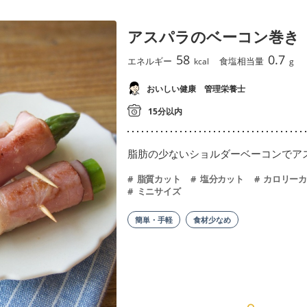
アスパラのベーコン巻き
58
0.7
エネルギー
食塩相当量
kcal
g
おいしい健康 管理栄養士
15分以内
脂肪の少ないショルダーベーコンでア
脂質カット
塩分カット
カロリーカ
ミニサイズ
簡単・手軽
食材少なめ