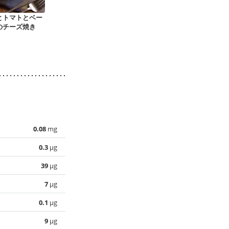
とトマトとベー
ズッキーニのベーコ
新玉ねぎとかぶのス
大豆とひじき
のチーズ焼き
ン巻き
ープ仕立て
0.08
mg
0.3
µg
39
µg
7
µg
0.1
µg
9
µg