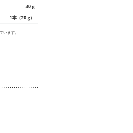
30 g
1本（20 g）
ています。
。