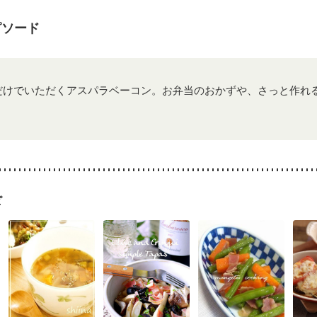
骨粗しょう症
関節リウマチ
フレイル（年齢に合わせた体作り）
低
荒れ
妊活中
更年期
ピソード
だけでいただくアスパラベーコン。お弁当のおかずや、さっと作れ
ピ