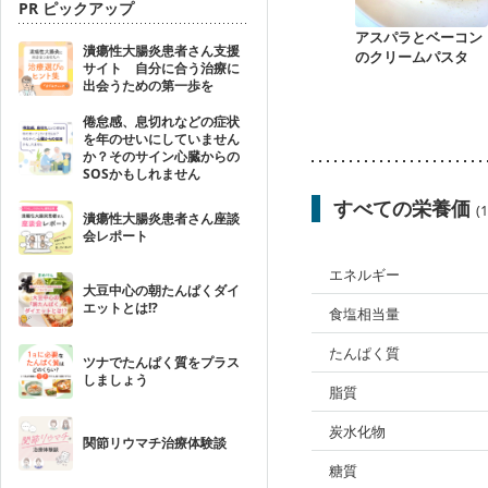
PR ピックアップ
アスパラとベーコン
潰瘍性大腸炎患者さん支援
のクリームパスタ
サイト 自分に合う治療に
出会うための第一歩を
倦怠感、息切れなどの症状
を年のせいにしていません
か？そのサイン心臓からの
SOSかもしれません
すべての栄養価
(
潰瘍性大腸炎患者さん座談
会レポート
エネルギー
大豆中心の朝たんぱくダイ
エットとは!?
食塩相当量
たんぱく質
ツナでたんぱく質をプラス
しましょう
脂質
炭水化物
関節リウマチ治療体験談
糖質