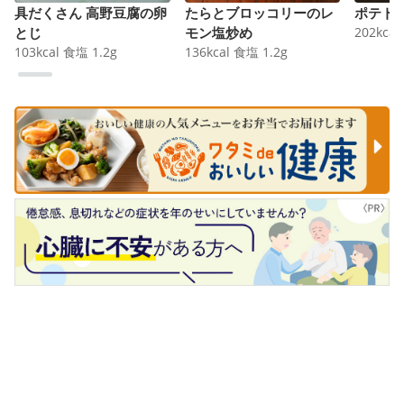
具だくさん 高野豆腐の卵
たらとブロッコリーのレ
ポテト
とじ
モン塩炒め
202
kcal
103
kcal
食塩
1.2
g
136
kcal
食塩
1.2
g