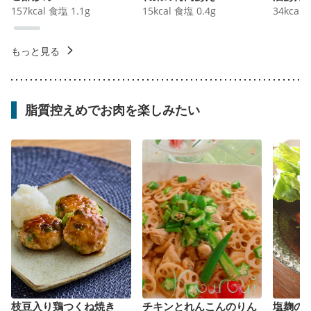
157
kcal
食塩
1.1
g
15
kcal
食塩
0.4
g
34
kcal
もっと見る
脂質控えめでお肉を楽しみたい
枝豆入り鶏つくね焼き
チキンとれんこんのりん
塩麹の