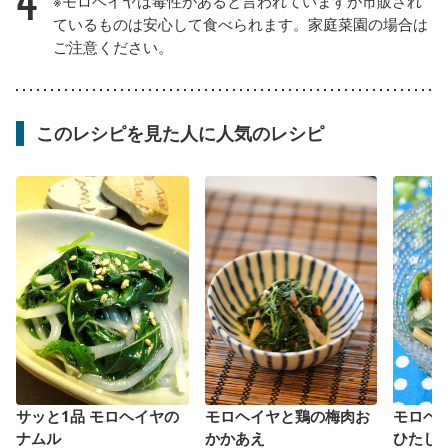
4
※モロヘイヤは毒性があると言われていますが市販され
ているものは安心して食べられます。家庭菜園の場合は
ご注意ください。
このレシピを見た人に人気のレシピ
サッと1品 モロヘイヤの
モロヘイヤと鶏の梅肉お
モロヘ
ナムル
かかあえ
ひたし 