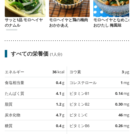
サッと1品 モロヘイヤ
モロヘイヤと鶏の梅肉
モロヘイヤとなめこの
のナムル
おかかあえ
おひたし 梅風味
すべての栄養価
(1人分)
エネルギー
36
kcal
ヨウ素
3
µg
食塩相当量
0.4
g
コレステロール
1
mg
たんぱく質
4.1
g
ビタミンB1
0.14
mg
脂質
1.2
g
ビタミンB2
0.30
mg
炭水化物
4.7
g
ビタミンC
46
mg
糖質
0.4
g
ビタミンB6
0.26
mg