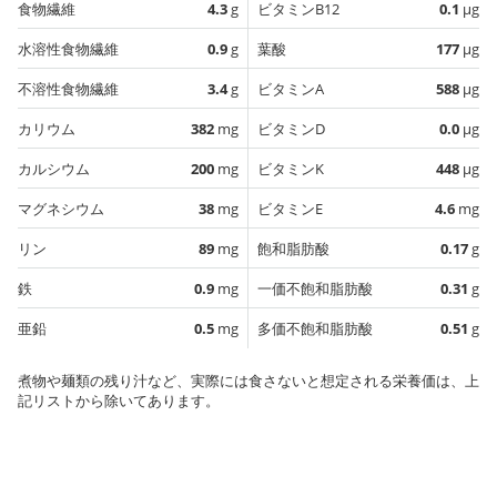
食物繊維
4.3
g
ビタミンB12
0.1
µg
水溶性食物繊維
0.9
g
葉酸
177
µg
不溶性食物繊維
3.4
g
ビタミンA
588
µg
カリウム
382
mg
ビタミンD
0.0
µg
カルシウム
200
mg
ビタミンK
448
µg
マグネシウム
38
mg
ビタミンE
4.6
mg
リン
89
mg
飽和脂肪酸
0.17
g
鉄
0.9
mg
一価不飽和脂肪酸
0.31
g
亜鉛
0.5
mg
多価不飽和脂肪酸
0.51
g
煮物や麺類の残り汁など、実際には食さないと想定される栄養価は、上
記リストから除いてあります。