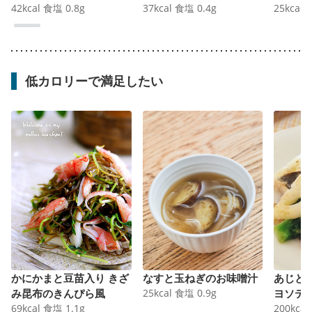
42
kcal
食塩
0.8
g
37
kcal
食塩
0.4
g
25
kcal
低カロリーで満足したい
かにかまと豆苗入り きざ
なすと玉ねぎのお味噌汁
あじと
み昆布のきんぴら風
25
kcal
食塩
0.9
g
ヨソテ
69
kcal
食塩
1.1
g
200
kcal