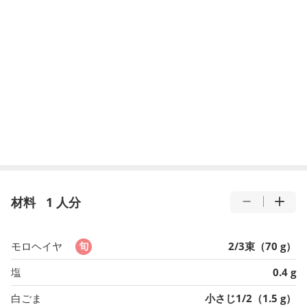
材料
1 人分
モロヘイヤ
2/3束（70 g）
塩
0.4 g
白ごま
小さじ1/2（1.5 g）