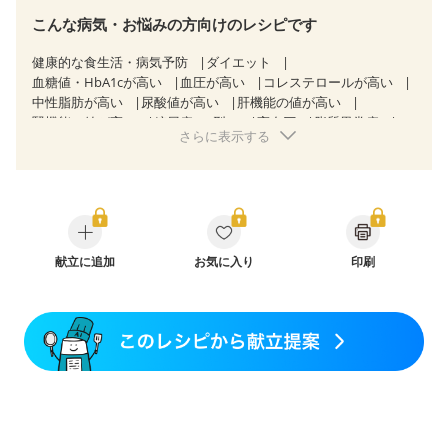
こんな病気・お悩みの方向けのレシピです
健康的な食生活・病気予防
ダイエット
血糖値・HbA1cが高い
血圧が高い
コレステロールが高い
中性脂肪が高い
尿酸値が高い
肝機能の値が高い
腎機能の値が高い
糖尿病（2型）
高血圧
脂質異常症
さらに表示する
高尿酸血症（痛風）
狭心症
心筋梗塞
心臓弁膜症
心不全
胃ポリープ
胆石症
慢性膵炎（移行期・寛解期）
非アルコール性脂肪肝
痔
慢性便秘症
過敏性腸症候群（IBS）
睡眠時無呼吸症候群
糖尿病性腎症（第１期）
糖尿病性腎症（第２期）
CKD（ステージ１）
CKD（ステージ２）
CKD（ステージ３a）
献立に追加
乳がん（抗がん剤治療中）
お気に入り
印刷
乳がん（ホルモン療法中）
乳がん（放射線治療中）
乳がん治療を終えた方・経過観察中の方など
飲み込みにくい
産後（母乳）
産後（混合栄養）
産後（ミルク）
骨粗しょう症
関節リウマチ
乾癬
フレイル（年齢に合わせた体作り）
低栄養予防
貧血対策
ニキビ・肌荒れ
妊活中
更年期