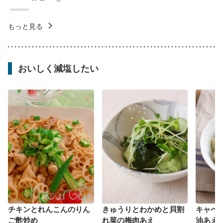
もっと見る
おいしく減塩したい
チキンとれんこんのりん
きゅうりとわかめと貝割
キャベ
ご酢炒め
れ菜の梅肉あえ
油あえ