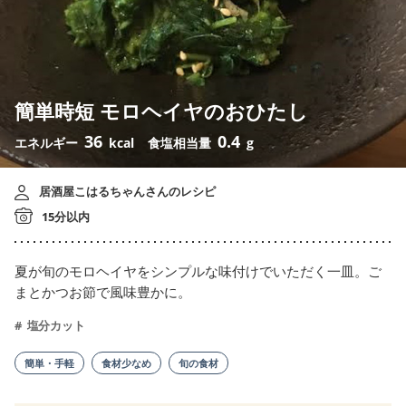
簡単時短 モロヘイヤのおひたし
36
0.4
エネルギー
kcal
食塩相当量
g
居酒屋こはるちゃんさんのレシピ
15分以内
夏が旬のモロヘイヤをシンプルな味付けでいただく一皿。ご
まとかつお節で風味豊かに。
塩分カット
簡単・手軽
食材少なめ
旬の食材