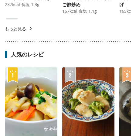
237
kcal
食塩
1.3
g
ご酢炒め
げ
157
kcal
食塩
1.1
g
165
kcal
もっと見る
人気のレシピ