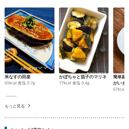
米なすの田楽
かぼちゃと茄子のマリネ
簡単副
65
kcal
食塩
0.7
g
77
kcal
食塩
0.4
g
がいも
67
kcal
もっと見る