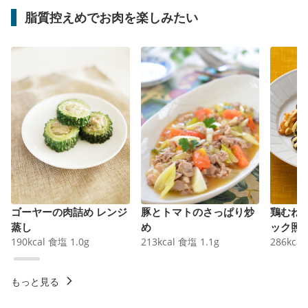
脂質控えめでお肉を楽しみたい
ゴーヤーの肉詰め レンジ
豚とトマトのさっぱり炒
鶏むね
蒸し
め
ック照
190
kcal
食塩
1.0
g
213
kcal
食塩
1.1
g
286
kcal
もっと見る