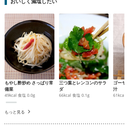
おいしく減塩したい
もやし酢炒め さっぱり常
三つ葉とレンコンのサラ
ゴーヤ
備菜
ダ
汁
49
kcal
食塩
0.0
g
66
kcal
食塩
0.1
g
61
kcal
もっと見る