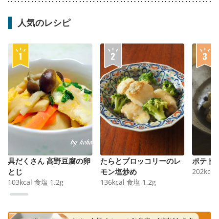
人気のレシピ
具だくさん 高野豆腐の卵
たらとブロッコリーのレ
ポテト
とじ
モン塩炒め
202
kcal
103
kcal
食塩
1.2
g
136
kcal
食塩
1.2
g