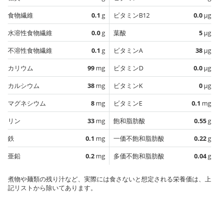
食物繊維
0.1
g
ビタミンB12
0.0
µg
水溶性食物繊維
0.0
g
葉酸
5
µg
不溶性食物繊維
0.1
g
ビタミンA
38
µg
カリウム
99
mg
ビタミンD
0.0
µg
カルシウム
38
mg
ビタミンK
0
µg
マグネシウム
8
mg
ビタミンE
0.1
mg
リン
33
mg
飽和脂肪酸
0.55
g
鉄
0.1
mg
一価不飽和脂肪酸
0.22
g
亜鉛
0.2
mg
多価不飽和脂肪酸
0.04
g
煮物や麺類の残り汁など、実際には食さないと想定される栄養価は、上
記リストから除いてあります。