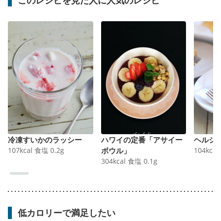
冷凍すいかのラッシー
ハワイの定番「アサイー
ヘルシ
107
kcal
食塩
0.2
g
ボウル」
104
kcal
304
kcal
食塩
0.1
g
低カロリーで満足したい