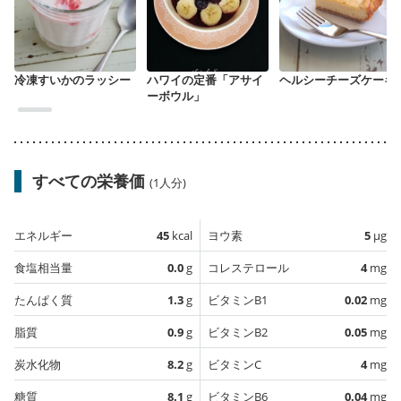
冷凍すいかのラッシー
ハワイの定番「アサイ
ヘルシーチーズケーキ
ーボウル」
すべての栄養価
(1人分)
エネルギー
45
kcal
ヨウ素
5
µg
食塩相当量
0.0
g
コレステロール
4
mg
たんぱく質
1.3
g
ビタミンB1
0.02
mg
脂質
0.9
g
ビタミンB2
0.05
mg
炭水化物
8.2
g
ビタミンC
4
mg
糖質
8.1
g
ビタミンB6
0.04
mg