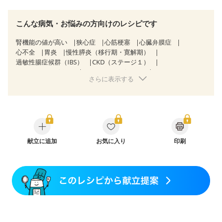
こんな病気・お悩みの方向けのレシピです
腎機能の値が高い
狭心症
心筋梗塞
心臓弁膜症
心不全
胃炎
慢性膵炎（移行期・寛解期）
過敏性腸症候群（IBS）
CKD（ステージ１）
CKD（ステージ２）
CKD（ステージ３a）
さらに表示する
乳がん（放射線治療中）
妊娠中(初期)
妊婦健診・体重増加が気になる（初期）
妊婦健診・血圧が気になる（初期）
妊婦健診・血糖値が気になる（初期）
妊娠高血圧(中期)
妊娠糖尿病(初期)
産後（母乳）
産後（混合栄養）
産後（ミルク）
更年期
献立に追加
お気に入り
印刷