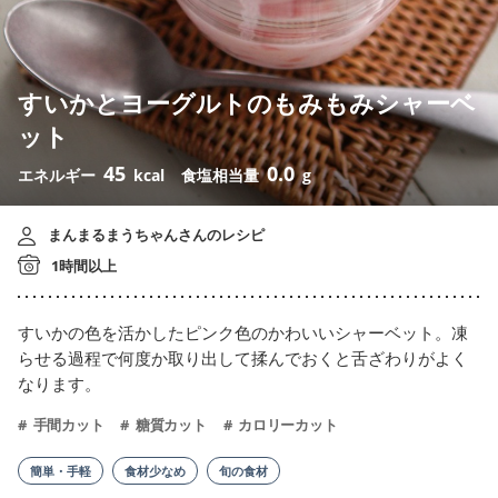
すいかとヨーグルトのもみもみシャーベ
ット
45
0.0
エネルギー
kcal
食塩相当量
g
まんまるまうちゃんさんのレシピ
1時間以上
すいかの色を活かしたピンク色のかわいいシャーベット。凍
らせる過程で何度か取り出して揉んでおくと舌ざわりがよく
なります。
手間カット
糖質カット
カロリーカット
簡単・手軽
食材少なめ
旬の食材