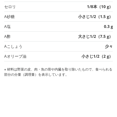
セロリ
1/8本（10 g）
A砂糖
小さじ1/2（1.5 g）
A塩
0.3 g
A酢
大さじ1/2（7.5 g）
Aこしょう
少々
Aオリーブ油
小さじ1/2（2 g）
※ 材料は野菜の皮、肉・魚の骨や内臓を取り除いたもので、食べられる
部分の分量（調理量）を表示しています。