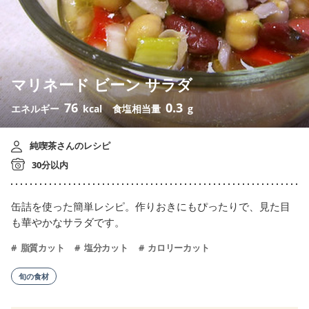
マリネード ビーン サラダ
76
0.3
エネルギー
kcal
食塩相当量
g
純喫茶さんのレシピ
30分以内
缶詰を使った簡単レシピ。作りおきにもぴったりで、見た目
も華やかなサラダです。
脂質カット
塩分カット
カロリーカット
旬の食材