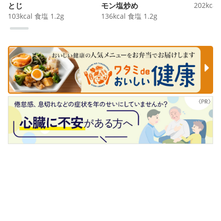
とじ
モン塩炒め
202
kcal
103
kcal
食塩
1.2
g
136
kcal
食塩
1.2
g