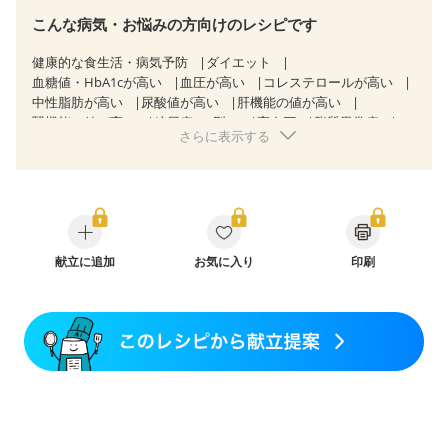
こんな病気・お悩みの方向けのレシピです
健康的な食生活・病気予防
ダイエット
血糖値・HbA1cが高い
血圧が高い
コレステロールが高い
中性脂肪が高い
尿酸値が高い
肝機能の値が高い
腎機能の値が高い
糖尿病（2型）
高血圧
脂質異常症
さらに表示する
高尿酸血症（痛風）
狭心症
心筋梗塞
心臓弁膜症
心不全
胃ポリープ
胆石症
慢性膵炎（移行期・寛解期）
非アルコール性脂肪肝
慢性便秘症
過敏性腸症候群（IBS）
睡眠時無呼吸症候群
糖尿病性腎症（第１期）
糖尿病性腎症（第２期）
糖尿病性腎症（第３期）
CKD（ステージ１）
CKD（ステージ２）
献立に追加
CKD（ステージ３a）
お気に入り
印刷
乳がん（抗がん剤治療中）
乳がん（ホルモン療法中）
乳がん（放射線治療中）
乳がん治療を終えた方・経過観察中の方など
食欲がない
産後（ミルク）
骨折
骨粗しょう症
関節リウマチ
乾癬
フレイル（年齢に合わせた体作り）
低栄養予防
貧血対策
ニキビ・肌荒れ
更年期