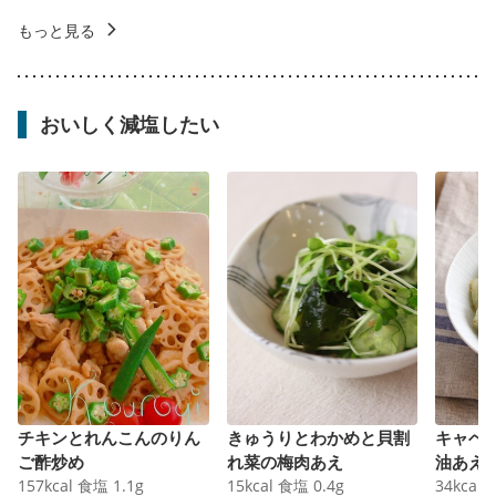
もっと見る
おいしく減塩したい
チキンとれんこんのりん
きゅうりとわかめと貝割
キャベ
ご酢炒め
れ菜の梅肉あえ
油あえ
157
kcal
食塩
1.1
g
15
kcal
食塩
0.4
g
34
kcal