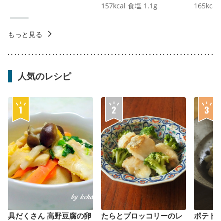
157
kcal
食塩
1.1
g
165
kcal
もっと見る
人気のレシピ
具だくさん 高野豆腐の卵
たらとブロッコリーのレ
ポテト