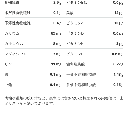
食物繊維
3.9
g
ビタミンB12
0.0
µg
水溶性食物繊維
0.1
g
葉酸
12
µg
不溶性食物繊維
0.4
g
ビタミンA
10
µg
カリウム
85
mg
ビタミンD
0.0
µg
カルシウム
8
mg
ビタミンK
3
µg
マグネシウム
3
mg
ビタミンE
0.6
mg
リン
11
mg
飽和脂肪酸
0.27
g
鉄
0.1
mg
一価不飽和脂肪酸
1.48
g
亜鉛
0.1
mg
多価不飽和脂肪酸
0.16
g
煮物や麺類の残り汁など、実際には食さないと想定される栄養価は、上
記リストから除いてあります。