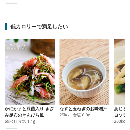
低カロリーで満足したい
かにかまと豆苗入り きざ
なすと玉ねぎのお味噌汁
あじと
み昆布のきんぴら風
25
kcal
食塩
0.9
g
ヨソテ
69
kcal
食塩
1.1
g
200
kcal