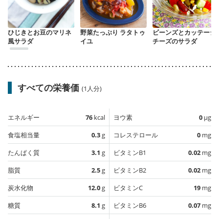
ひじきとお豆のマリネ
野菜たっぷり ラタトゥ
ビーンズとカッテージ
風サラダ
イユ
チーズのサラダ
すべての栄養価
(1人分)
エネルギー
76
kcal
ヨウ素
0
µg
食塩相当量
0.3
g
コレステロール
0
mg
たんぱく質
3.1
g
ビタミンB1
0.02
mg
脂質
2.5
g
ビタミンB2
0.02
mg
炭水化物
12.0
g
ビタミンC
19
mg
糖質
8.1
g
ビタミンB6
0.07
mg