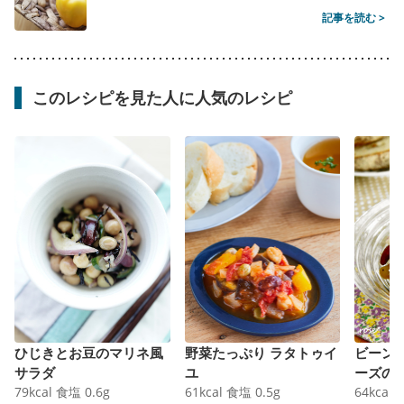
記事を読む >
このレシピを見た人に人気のレシピ
ひじきとお豆のマリネ風
野菜たっぷり ラタトゥイ
ビーン
サラダ
ユ
ーズの
79
kcal
食塩
0.6
g
61
kcal
食塩
0.5
g
64
kcal