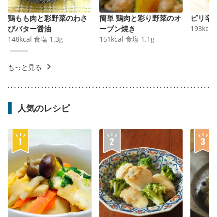
鶏もも肉と彩野菜のわさ
簡単 鶏肉と彩り野菜のオ
ピリ辛
びバター醤油
ーブン焼き
193
kcal
148
kcal
食塩
1.3
g
151
kcal
食塩
1.1
g
もっと見る
人気のレシピ