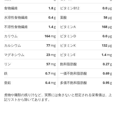
食物繊維
1.8
g
ビタミンB12
0.0
µg
水溶性食物繊維
0.4
g
葉酸
58
µg
不溶性食物繊維
1.4
g
ビタミンA
168
µg
カリウム
164
mg
ビタミンD
0.0
µg
カルシウム
77
mg
ビタミンK
132
µg
マグネシウム
23
mg
ビタミンE
1.4
mg
リン
57
mg
飽和脂肪酸
0.27
g
鉄
0.7
mg
一価不飽和脂肪酸
0.69
g
亜鉛
0.4
mg
多価不飽和脂肪酸
0.95
g
煮物や麺類の残り汁など、実際には食さないと想定される栄養価は、上
記リストから除いてあります。