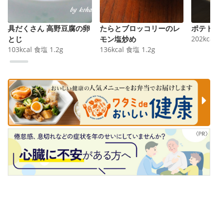
具だくさん 高野豆腐の卵
たらとブロッコリーのレ
ポテト
とじ
モン塩炒め
202
kcal
103
kcal
食塩
1.2
g
136
kcal
食塩
1.2
g