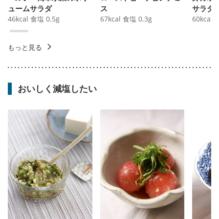
ュームサラダ
ス
サラダ
46
kcal
食塩
0.5
g
67
kcal
食塩
0.3
g
60
kcal
もっと見る
おいしく減塩したい