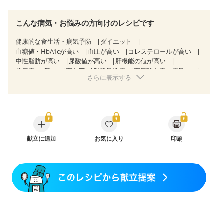
こんな病気・お悩みの方向けのレシピです
健康的な食生活・病気予防
ダイエット
血糖値・HbA1cが高い
血圧が高い
コレステロールが高い
中性脂肪が高い
尿酸値が高い
肝機能の値が高い
糖尿病（2型）
高血圧
脂質異常症
高尿酸血症（痛風）
さらに表示する
狭心症
心筋梗塞
心臓弁膜症
心不全
胃ポリープ
胆石症
慢性膵炎（移行期・寛解期）
慢性便秘症
過敏性腸症候群（IBS）
睡眠時無呼吸症候群
CKD（ステージ３a）
乳がん（抗がん剤治療中）
乳がん（ホルモン療法中）
乳がん（放射線治療中）
乳がん治療を終えた方・経過観察中の方など
食欲がない
妊娠中(初期)
献立に追加
妊婦健診・体重増加が気になる（初期）
お気に入り
印刷
妊婦健診・血圧が気になる（初期）
妊婦健診・血糖値が気になる（初期）
妊娠高血圧(中期)
妊娠糖尿病(初期)
産後（母乳）
産後（混合栄養）
産後（ミルク）
骨折
骨粗しょう症
関節リウマチ
フレイル（年齢に合わせた体作り）
低栄養予防
貧血対策
ニキビ・肌荒れ
妊活中
更年期