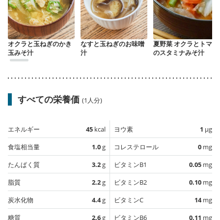
オクラと玉ねぎのかき
なすと玉ねぎのお味噌
夏野菜 オクラとトマト
玉みそ汁
汁
のスタミナみそ汁
すべての栄養価
(1人分)
エネルギー
45
kcal
ヨウ素
1
µg
食塩相当量
1.0
g
コレステロール
0
mg
たんぱく質
3.2
g
ビタミンB1
0.05
mg
脂質
2.2
g
ビタミンB2
0.10
mg
炭水化物
4.4
g
ビタミンC
14
mg
糖質
2.6
g
ビタミンB6
0.11
mg