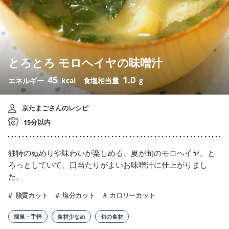
とろとろ モロヘイヤの味噌汁
45
1.0
エネルギー
kcal
食塩相当量
g
京たまごさんのレシピ
15分以内
独特のぬめりや味わいが楽しめる、夏が旬のモロヘイヤ。と
ろっとしていて、口当たりがよいお味噌汁に仕上がりまし
た。
脂質カット
塩分カット
カロリーカット
簡単・手軽
食材少なめ
旬の食材