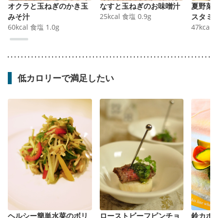
オクラと玉ねぎのかき玉
なすと玉ねぎのお味噌汁
夏野菜
みそ汁
25
kcal
食塩
0.9
g
スタミ
60
kcal
食塩
1.0
g
47
kcal
低カロリーで満足したい
ヘルシー簡単水菜のボリ
ローストビーフピンチョ
鈴カボ