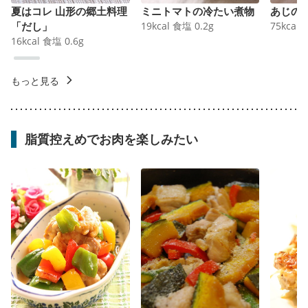
夏はコレ 山形の郷土料理
ミニトマトの冷たい煮物
あじの
「だし」
19
kcal
食塩
0.2
g
75
kcal
16
kcal
食塩
0.6
g
もっと見る
脂質控えめでお肉を楽しみたい