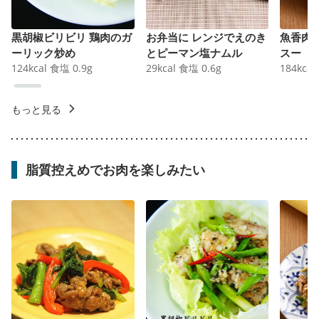
黒胡椒ビリビリ 鶏肉のガ
お弁当に レンジでえのき
魚香肉
ーリック炒め
とピーマン塩ナムル
スー
124
kcal
食塩
0.9
g
29
kcal
食塩
0.6
g
184
kcal
もっと見る
脂質控えめでお肉を楽しみたい