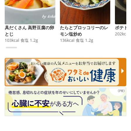
具だくさん 高野豆腐の卵
たらとブロッコリーのレ
ポテト
とじ
モン塩炒め
202
kcal
103
kcal
食塩
1.2
g
136
kcal
食塩
1.2
g