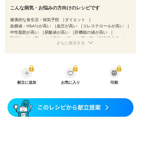
こんな病気・お悩みの方向けのレシピです
健康的な食生活・病気予防
ダイエット
血糖値・HbA1cが高い
血圧が高い
コレステロールが高い
中性脂肪が高い
尿酸値が高い
肝機能の値が高い
腎機能の値が高い
糖尿病（2型）
高血圧
脂質異常症
さらに表示する
高尿酸血症（痛風）
狭心症
心筋梗塞
心臓弁膜症
心不全
胃ポリープ
逆流性食道炎
胆石症
慢性膵炎（移行期・寛解期）
痔
過敏性腸症候群（IBS）
糖尿病性腎症（第３期）
CKD（ステージ１）
CKD（ステージ２）
CKD（ステージ３a）
CKD（ステージ３b）
透析
乳がん（抗がん剤治療中）
乳がん（ホルモン療法中）
献立に追加
お気に入り
乳がん（放射線治療中）
印刷
乳がん治療を終えた方・経過観察中の方など
妊娠中(初期)
妊婦健診・体重増加が気になる（初期）
妊婦健診・血圧が気になる（初期）
妊婦健診・血糖値が気になる（初期）
妊娠高血圧(中期)
妊娠糖尿病(初期)
産後（母乳）
産後（混合栄養）
産後（ミルク）
骨折
骨粗しょう症
関節リウマチ
低栄養予防
貧血対策
ニキビ・肌荒れ
妊活中
更年期