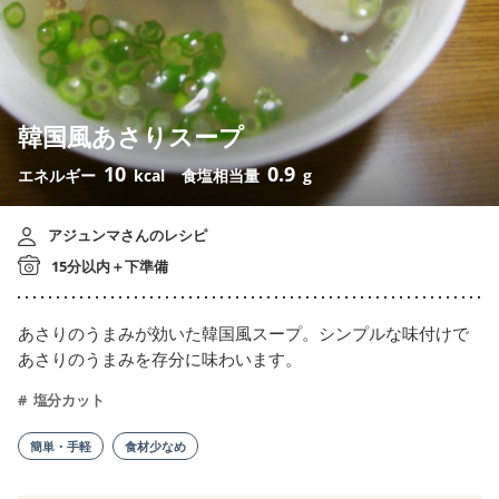
韓国風あさりスープ
10
0.9
エネルギー
kcal
食塩相当量
g
アジュンマさんのレシピ
15分以内＋下準備
あさりのうまみが効いた韓国風スープ。シンプルな味付けで
あさりのうまみを存分に味わいます。
塩分カット
簡単・手軽
食材少なめ