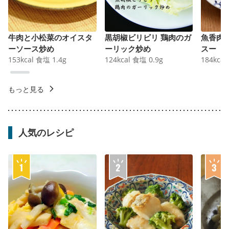
牛肉と小松菜のオイスタ
黒胡椒ビリビリ 鶏肉のガ
魚香肉
ーソース炒め
ーリック炒め
スー
153
kcal
食塩
1.4
g
124
kcal
食塩
0.9
g
184
kcal
もっと見る
人気のレシピ