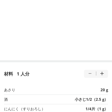
材料
1 人分
あさり
20 g
酒
小さじ1/2（2.5 g）
にんにく（すりおろし）
1/4片（1 g）