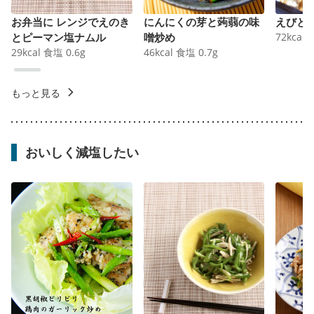
お弁当に レンジでえのき
にんにくの芽と蒟蒻の味
えびと
とピーマン塩ナムル
噌炒め
72
kcal
29
kcal
食塩
0.6
g
46
kcal
食塩
0.7
g
もっと見る
おいしく減塩したい