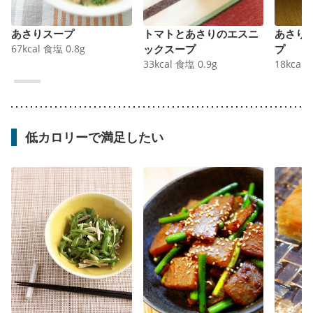
あさりスープ
トマトとあさりのエスニ
あさり
67
kcal
食塩
0.8
g
ックスープ
プ
33
kcal
食塩
0.9
g
18
kcal
低カロリーで満足したい