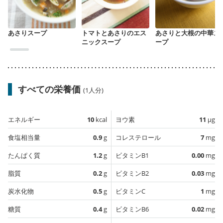
あさりスープ
トマトとあさりのエス
あさりと大根の中華ス
ニックスープ
ープ
すべての栄養価
(1人分)
エネルギー
10
kcal
ヨウ素
11
µg
食塩相当量
0.9
g
コレステロール
7
mg
たんぱく質
1.2
g
ビタミンB1
0.00
mg
脂質
0.2
g
ビタミンB2
0.03
mg
炭水化物
0.5
g
ビタミンC
1
mg
糖質
0.4
g
ビタミンB6
0.02
mg