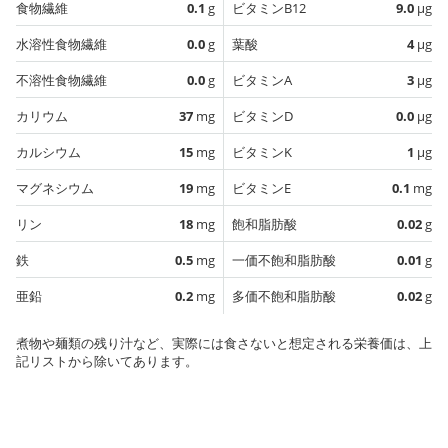
食物繊維
0.1
g
ビタミンB12
9.0
µg
水溶性食物繊維
0.0
g
葉酸
4
µg
不溶性食物繊維
0.0
g
ビタミンA
3
µg
カリウム
37
mg
ビタミンD
0.0
µg
カルシウム
15
mg
ビタミンK
1
µg
マグネシウム
19
mg
ビタミンE
0.1
mg
リン
18
mg
飽和脂肪酸
0.02
g
鉄
0.5
mg
一価不飽和脂肪酸
0.01
g
亜鉛
0.2
mg
多価不飽和脂肪酸
0.02
g
煮物や麺類の残り汁など、実際には食さないと想定される栄養価は、上
記リストから除いてあります。