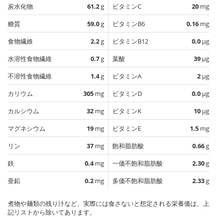
炭水化物
61.2
g
ビタミンC
20
mg
糖質
59.0
g
ビタミンB6
0.16
mg
食物繊維
2.2
g
ビタミンB12
0.0
µg
水溶性食物繊維
0.7
g
葉酸
39
µg
不溶性食物繊維
1.4
g
ビタミンA
2
µg
カリウム
305
mg
ビタミンD
0.0
µg
カルシウム
32
mg
ビタミンK
10
µg
マグネシウム
19
mg
ビタミンE
1.5
mg
リン
37
mg
飽和脂肪酸
0.66
g
鉄
0.4
mg
一価不飽和脂肪酸
2.30
g
亜鉛
0.2
mg
多価不飽和脂肪酸
2.33
g
煮物や麺類の残り汁など、実際には食さないと想定される栄養価は、上
記リストから除いてあります。