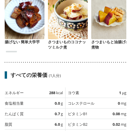
揚げない 簡単大学芋
さつまいものココナッ
さつまいもと油揚げの
ツミルク煮
煮物
すべての栄養価
(1人分)
エネルギー
288
kcal
ヨウ素
1
µg
食塩相当量
0.0
g
コレステロール
0
mg
たんぱく質
0.7
g
ビタミンB1
0.08
mg
脂質
6.0
g
ビタミンB2
0.02
mg