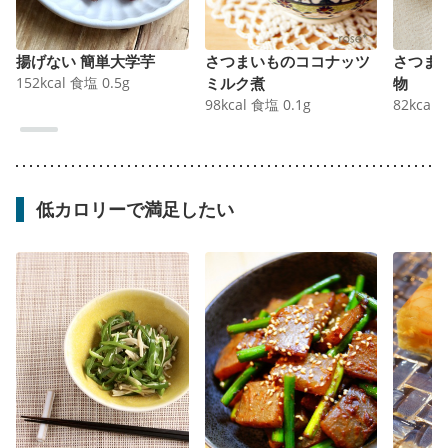
揚げない 簡単大学芋
さつまいものココナッツ
さつま
152
kcal
食塩
0.5
g
ミルク煮
物
98
kcal
食塩
0.1
g
82
kcal
低カロリーで満足したい