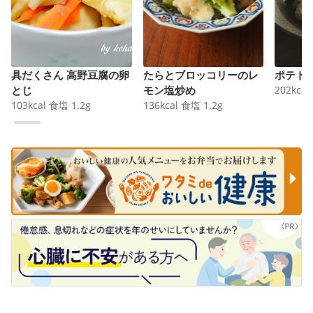
具だくさん 高野豆腐の卵
たらとブロッコリーのレ
ポテト
とじ
モン塩炒め
202
kcal
103
kcal
食塩
1.2
g
136
kcal
食塩
1.2
g