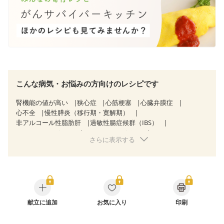
こんな病気・お悩みの方向けのレシピです
腎機能の値が高い
狭心症
心筋梗塞
心臓弁膜症
心不全
慢性膵炎（移行期・寛解期）
非アルコール性脂肪肝
過敏性腸症候群（IBS）
CKD（ステージ１）
CKD（ステージ２）
さらに表示する
CKD（ステージ３a）
味の感じ方が変わった
妊娠中(初期)
妊婦健診・体重増加が気になる（初期）
妊婦健診・血圧が気になる（初期）
妊婦健診・血糖値が気になる（初期）
妊娠高血圧(中期)
妊娠糖尿病(初期)
産後（母乳）
産後（混合栄養）
骨粗しょう症
関節リウマチ
更年期
献立に追加
お気に入り
印刷