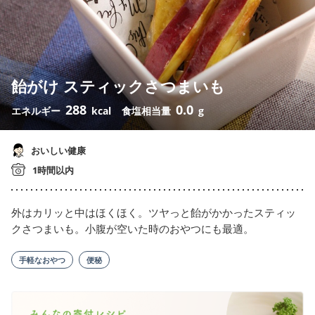
飴がけ スティックさつまいも
288
0.0
エネルギー
kcal
食塩相当量
g
おいしい健康
1時間以内
外はカリッと中はほくほく。ツヤっと飴がかかったスティッ
クさつまいも。小腹が空いた時のおやつにも最適。
手軽なおやつ
便秘