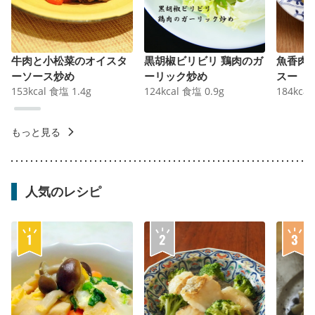
牛肉と小松菜のオイスタ
黒胡椒ビリビリ 鶏肉のガ
魚香肉
ーソース炒め
ーリック炒め
スー
153
kcal
食塩
1.4
g
124
kcal
食塩
0.9
g
184
kcal
もっと見る
人気のレシピ