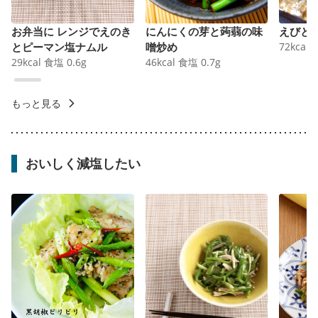
お弁当に レンジでえのき
にんにくの芽と蒟蒻の味
えびと
とピーマン塩ナムル
噌炒め
72
kcal
29
kcal
食塩
0.6
g
46
kcal
食塩
0.7
g
もっと見る
おいしく減塩したい