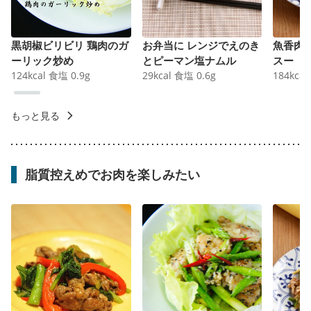
黒胡椒ビリビリ 鶏肉のガ
お弁当に レンジでえのき
魚香肉
ーリック炒め
とピーマン塩ナムル
スー
124
kcal
食塩
0.9
g
29
kcal
食塩
0.6
g
184
kcal
もっと見る
脂質控えめでお肉を楽しみたい