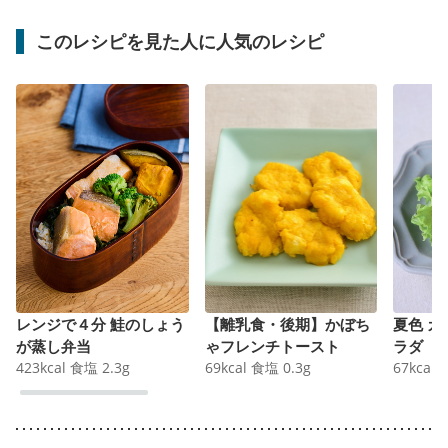
このレシピを見た人に人気のレシピ
レンジで４分 鮭のしょう
【離乳食・後期】かぼち
夏色 
が蒸し弁当
ゃフレンチトースト
ラダ
423
kcal
食塩
2.3
g
69
kcal
食塩
0.3
g
67
kcal