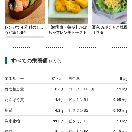
レンジで４分 鮭のしょ
【離乳食・後期】かぼ
夏色 カボチャと枝豆の
うが蒸し弁当
ちゃフレンチトースト
サラダ
すべての栄養価
(1人分)
エネルギー
81
kcal
ヨウ素
0
µg
食塩相当量
0.6
g
コレステロール
11
mg
たんぱく質
1.6
g
ビタミンB1
0.05
mg
脂質
4.2
g
ビタミンB2
0.03
mg
炭水化物
11.0
g
ビタミンC
13
mg
糖質
8.4
g
ビタミンB6
0.10
mg