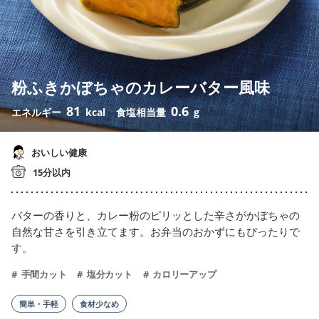
粉ふきかぼちゃのカレーバター風味
81
0.6
エネルギー
kcal
食塩相当量
g
おいしい健康
15分以内
バターの香りと、カレー粉のピリッとした辛さがかぼちゃの
自然な甘さを引き立てます。お弁当のおかずにもぴったりで
す。
手間カット
塩分カット
カロリーアップ
簡単・手軽
食材少なめ