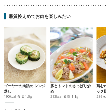
脂質控えめでお肉を楽しみたい
ゴーヤーの肉詰め レンジ
豚とトマトのさっぱり炒
鶏むね
蒸し
め
ック照
190
kcal
食塩
1.0
g
213
kcal
食塩
1.1
g
286
kcal