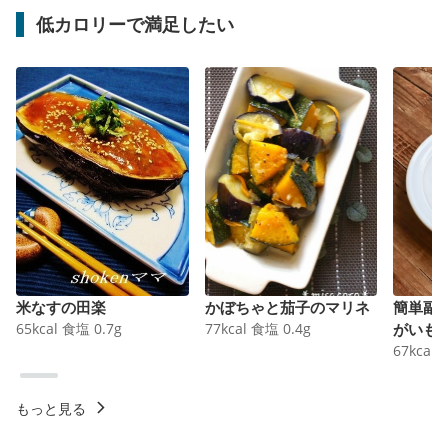
低カロリーで満足したい
米なすの田楽
かぼちゃと茄子のマリネ
簡単副
65
kcal
食塩
0.7
g
77
kcal
食塩
0.4
g
がいも
67
kcal
もっと見る