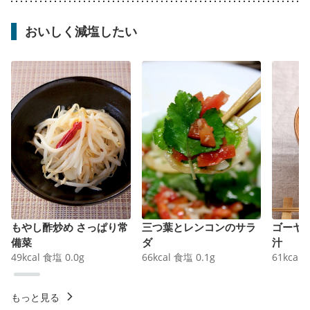
おいしく減塩したい
もやし酢炒め さっぱり常
三つ葉とレンコンのサラ
ゴーヤ
備菜
ダ
汁
49
kcal
食塩
0.0
g
66
kcal
食塩
0.1
g
61
kcal
もっと見る