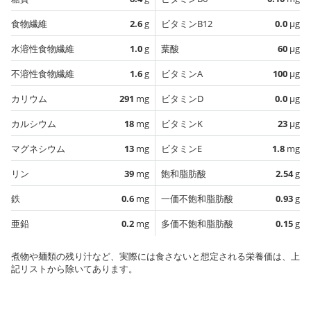
食物繊維
2.6
g
ビタミンB12
0.0
µg
水溶性食物繊維
1.0
g
葉酸
60
µg
不溶性食物繊維
1.6
g
ビタミンA
100
µg
カリウム
291
mg
ビタミンD
0.0
µg
カルシウム
18
mg
ビタミンK
23
µg
マグネシウム
13
mg
ビタミンE
1.8
mg
リン
39
mg
飽和脂肪酸
2.54
g
鉄
0.6
mg
一価不飽和脂肪酸
0.93
g
亜鉛
0.2
mg
多価不飽和脂肪酸
0.15
g
煮物や麺類の残り汁など、実際には食さないと想定される栄養価は、上
記リストから除いてあります。