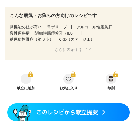
こんな病気・お悩みの方向けのレシピです
腎機能の値が高い
胃ポリープ
非アルコール性脂肪肝
慢性便秘症
過敏性腸症候群（IBS）
糖尿病性腎症（第３期）
CKD（ステージ１）
CKD（ステージ２）
CKD（ステージ３a）
さらに表示する
乳がん（抗がん剤治療中）
乳がん（ホルモン療法中）
乳がん（放射線治療中）
乳がん治療を終えた方・経過観察中の方など
味の感じ方が変わった
食欲がない
産後（ミルク）
骨折
骨粗しょう症
関節リウマチ
乾癬
フレイル（年齢に合わせた体作り）
低栄養予防
更年期
献立に追加
お気に入り
印刷