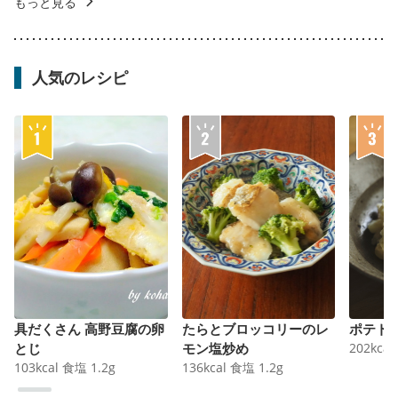
もっと見る
人気のレシピ
具だくさん 高野豆腐の卵
たらとブロッコリーのレ
ポテト
とじ
モン塩炒め
202
kcal
103
kcal
食塩
1.2
g
136
kcal
食塩
1.2
g